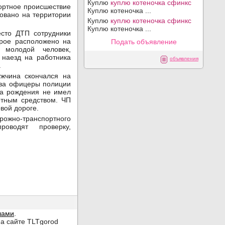
Куплю
куплю котеночка сфинкс
ортное происшествие
Куплю котеночка ...
овано на территории
Куплю
куплю котеночка сфинкс
Куплю котеночка ...
есто ДТП сотрудники
орое расположено на
Подать объявление
 молодой человек,
 наезд на работника
объявления
.
жчина скончался на
тва офицеры полиции
да рождения не имел
ртным средством. ЧП
овой дороге.
но-транспортного
роводят проверку,