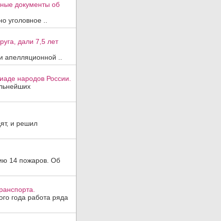
вные документы об
о уголовное ..
уга, дали 7,5 лет
и апелляционной ..
иаде народов России.
ильнейших
ят, и решил
ию 14 пожаров. Об
ранспорта.
ого года работа ряда