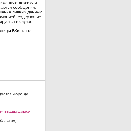
дается жара до
ти» выдающимся
ласти», ..