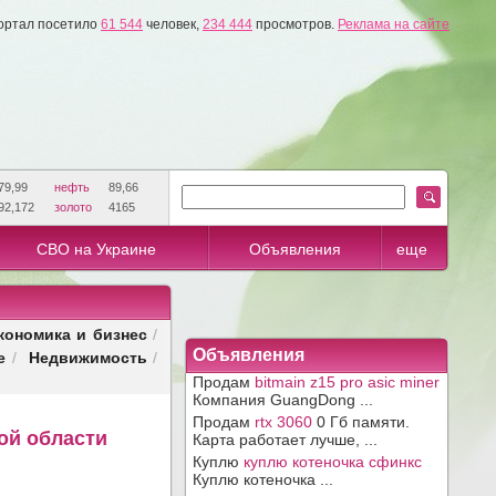
ортал посетило
61 544
человек,
234 444
просмотров.
Реклама на сайте
79,99
нефть
89,66
92,172
золото
4165
СВО на Украине
Объявления
еще
кономика и бизнес
/
е
Недвижимость
Объявления
/
/
Продам
bitmain z15 pro asic miner
Компания GuangDong ...
Продам
rtx 3060
0 Гб памяти.
ой области
Карта работает лучше, ...
Куплю
куплю котеночка сфинкс
Куплю котеночка ...