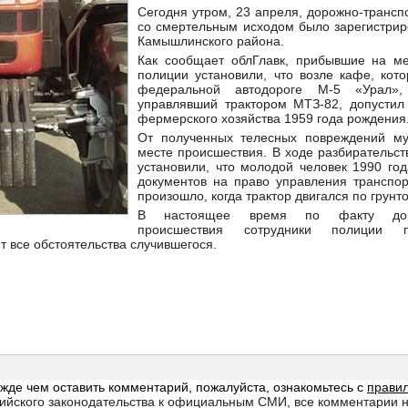
Сегодня утром, 23 апреля, дорожно-трансп
со смертельным исходом было зарегистрир
Камышлинского района.
Как сообщает облГлавк, прибывшие на м
полиции установили, что возле кафе, кот
федеральной автодороге М-5 «Урал»,
управлявший трактором МТЗ-82, допустил
фермерского хозяйства 1959 года рождения
От полученных телесных повреждений му
месте происшествия. В ходе разбирательс
установили, что молодой человек 1990 го
документов на право управления транспо
произошло, когда трактор двигался по грунт
В настоящее время по факту дорож
происшествия сотрудники полиции п
т все обстоятельства случившегося.