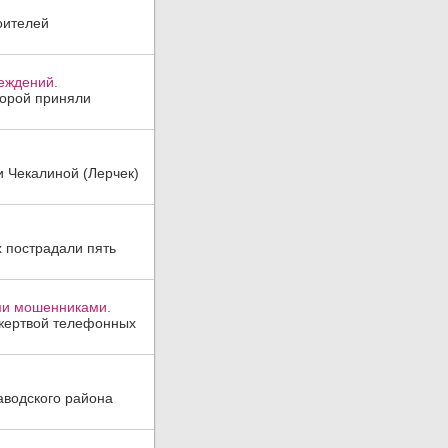
оителей
реждений.
торой приняли
и Чекалиной (Лерчек)
х пострадали пять
ми мошенниками.
 жертвой телефонных
аводского района