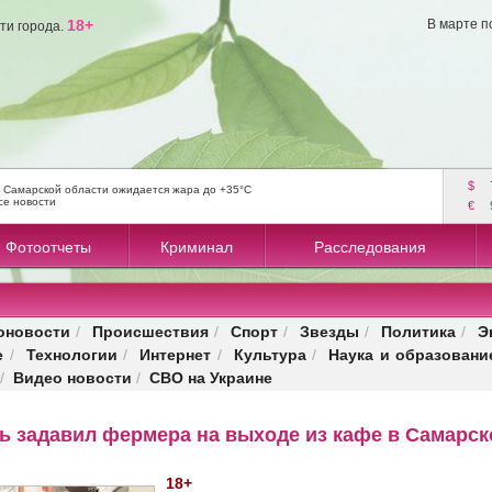
18+
В марте п
ти города.
$
 Самарской области ожидается жара до +35°C
се новости
€
Фотоотчеты
Криминал
Расследования
оновости
Происшествия
Спорт
Звезды
Политика
Э
/
/
/
/
/
е
Технологии
Интернет
Культура
Наука и образовани
/
/
/
/
Видео новости
СВО на Украине
/
/
ь задавил фермера на выходе из кафе в Самарск
18+