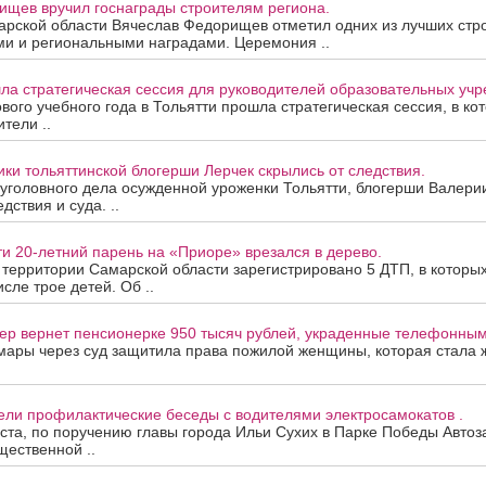
ищев вручил госнаграды строителям региона.
арской области Вячеслав Федорищев отметил одних из лучших стр
ми и региональными наградами. Церемония ..
ла стратегическая сессия для руководителей образовательных уч
вого учебного года в Тольятти прошла стратегическая сессия, в ко
тели ..
ки тольяттинской блогерши Лерчек скрылись от следствия.
уголовного дела осужденной уроженки Тольятти, блогерши Валери
дствия и суда. ..
ти 20-летний парень на «Приоре» врезался в дерево.
а территории Самарской области зарегистрировано 5 ДТП, в которы
исле трое детей. Об ..
ер вернет пенсионерке 950 тысяч рублей, украденные телефонны
мары через суд защитила права пожилой женщины, которая стала
ели профилактические беседы с водителями электросамокатов .
уста, по поручению главы города Ильи Сухих в Парке Победы Автоз
ественной ..