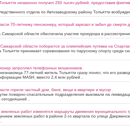
Тольятти незаконно получил 250 тысяч рублей, предоставив фикти
едственного отдела по Автозаводскому району Тольятти возбужден
асти 70-летнему пенсионеру, который зарезал и забил до смерти др
 Самарской области обеспечила участие прокурора в рассмотрени
 Самарской области поборются за олимпийские путевки на Спартак
та Тольятти принимает соревнования по парусному спорту среди с
сионер затроллил телефонных мошенников .
 незнакомца 77-летний житель Тольятти сразу понял, что его развод
нформации MASH, вместо 2,4 млн рублей ..
асти горели частный дом, баня, вещи в квартире и мусор .
утки пожарно-спасательные подразделения выезжали на ликвидац
в сегодняшней ..
а земляных работ изменятся маршруты движения муниципального т
дением земляных работ в районе 2-го квартала по улице Дзержинск
.