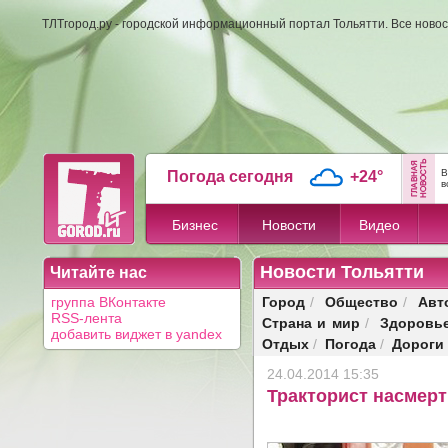
ТЛТгород.ру - городской информационный портал Тольятти. Все новос
В
Погода сегодня
+24°
в
Бизнес
Новости
Видео
Новости Тольятти
Читайте нас
Город
Общество
Авт
группа ВКонтакте
/
/
RSS-лента
Страна и мир
Здоровь
/
добавить виджет в yandex
Отдых
Погода
Дороги
/
/
24.04.2014 15:35
Тракторист насмерт