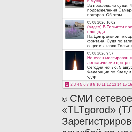
и мусор .
За прошедшие сутки, 4
подразделения Самарс
пожаров. Об этом ..
05.08.2026 10:02
(видео) В Тольятти п
площади.
На Центральной площа
фонтана. Судя по запи
соцсетях глава Тольятт
05.08.2026 9:57
Нанесен массированны
логистические центры.
Сегодня ночью, 5 авг
Федерации по Киеву и
удар ..
1
2
3
4
5
6
7
8
9
10
11
12
13
14
15
16
СМИ сетевое
©
«TLTgorod» (Т
Зарегистриро