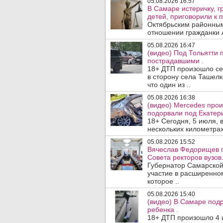
05.08.2026 16:57
В Самаре истеричку, г
детей, приговорили к 
Октябрьским районным
отношении гражданки А
05.08.2026 16:47
(видео) Под Тольятти
пострадавшими .
18+ ДТП произошло сег
в сторону села Ташелк
что один из ..
05.08.2026 16:38
(видео) Mercedes про
подорвали под Екатер
18+ Сегодня, 5 июля, 
нескольких километрах
05.08.2026 15:52
Вячеслав Федорищев п
Совета ректоров вузов
Губернатор Самарской
участие в расширенном
которое ..
05.08.2026 15:40
(видео) В Самаре подр
ребенка .
18+ ДТП произошло 4 