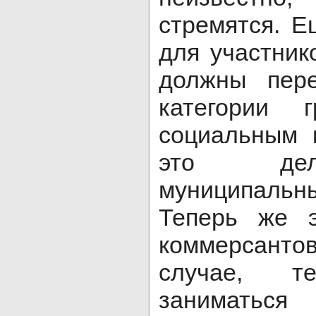
стремятся. Е
для участник
должны пере
категории 
социальным 
это дел
муниципаль
Теперь же 
коммерсант
случае, т
заниматься