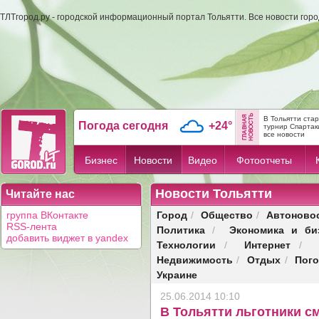
ТЛТгород.ру - городской информационный портал Тольятти. Все новости гор
В Тольятти ста
Погода сегодня
+24°
турнир Спартак
все новости
Бизнес
Новости
Видео
Фотоотчеты
Новости Тольятти
Читайте нас
Город
Общество
Автоново
группа ВКонтакте
/
/
RSS-лента
Политика
Экономика и би
/
добавить виджет в yandex
Технологии
Интернет
/
/
Недвижимость
Отдых
Пог
/
/
Украине
25.06.2014 10:10
В Тольятти льготники с