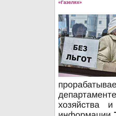
«Газелях»
прораба
департаме
хозяйства и
информации