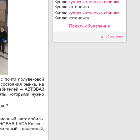
Куплю
куплю котеночка сфинкс
Куплю котеночка ...
Куплю
куплю котеночка сфинкс
Куплю котеночка ...
Подать объявление
объявления
с почти полувековой
 состояния рынка, на
ребителей – АВТОВАЗ
таты, которыми нужно
ода?
ионный автомобиль.
НОВАЯ LADA Kalina –
еменный, надежный,