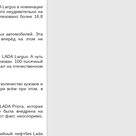
A Largus в номинации
что неудивительно на
лизовано более 16,8
ных автомобилей. Эта
 вперёд на этом не
 LADA Largus. A чуть
зован 100-тысячный
сал на отечественном
количество кузовов и
ри всём при этом, в
ADA Priora, которая
е была внедрена на
от факт, неоспоримо,
рийный лифтбек Lada