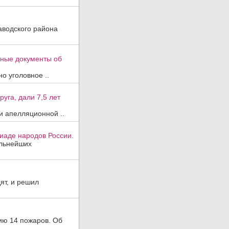
аводского района
вные документы об
о уголовное ..
уга, дали 7,5 лет
и апелляционной ..
иаде народов России.
ильнейших
ят, и решил
ию 14 пожаров. Об