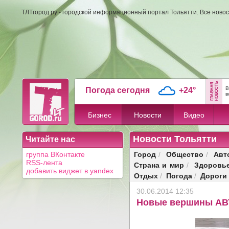
ТЛТгород.ру - городской информационный портал Тольятти. Все новос
В
Погода сегодня
+24°
в
Бизнес
Новости
Видео
Новости Тольятти
Читайте нас
Город
Общество
Авт
группа ВКонтакте
/
/
RSS-лента
Страна и мир
Здоровь
/
добавить виджет в yandex
Отдых
Погода
Дороги
/
/
30.06.2014 12:35
Новые вершины А