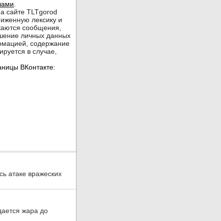
ь атаке вражеских
дается жара до