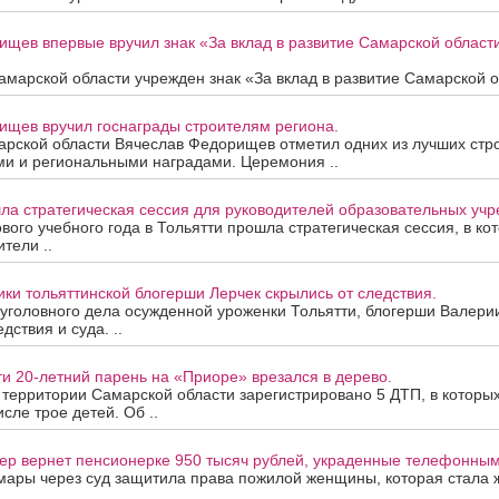
ищев впервые вручил знак «За вклад в развитие Самарской облас
марской области учрежден знак «За вклад в развитие Самарской об
ищев вручил госнаграды строителям региона.
арской области Вячеслав Федорищев отметил одних из лучших стр
ми и региональными наградами. Церемония ..
ла стратегическая сессия для руководителей образовательных уч
вого учебного года в Тольятти прошла стратегическая сессия, в ко
тели ..
ки тольяттинской блогерши Лерчек скрылись от следствия.
уголовного дела осужденной уроженки Тольятти, блогерши Валери
дствия и суда. ..
ти 20-летний парень на «Приоре» врезался в дерево.
а территории Самарской области зарегистрировано 5 ДТП, в которы
исле трое детей. Об ..
ер вернет пенсионерке 950 тысяч рублей, украденные телефонны
мары через суд защитила права пожилой женщины, которая стала