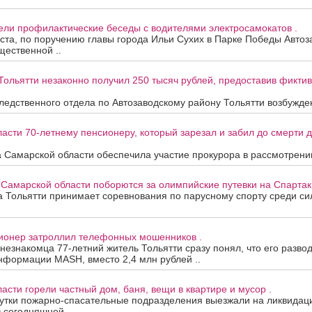
ели профилактические беседы с водителями электросамокатов .
уста, по поручению главы города Ильи Сухих в Парке Победы Автоз
ественной ..
Тольятти незаконно получил 250 тысяч рублей, предоставив фикти
едственного отдела по Автозаводскому району Тольятти возбужден
асти 70-летнему пенсионеру, который зарезал и забил до смерти др
 Самарской области обеспечила участие прокурора в рассмотрени
 Самарской области поборются за олимпийские путевки на Спартак
та Тольятти принимает соревнования по парусному спорту среди с
сионер затроллил телефонных мошенников .
 незнакомца 77-летний житель Тольятти сразу понял, что его развод
нформации MASH, вместо 2,4 млн рублей ..
асти горели частный дом, баня, вещи в квартире и мусор .
утки пожарно-спасательные подразделения выезжали на ликвидац
в сегодняшней ..