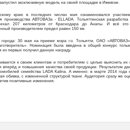
запустил эксклюзивную модель на своей площадке в Ижевске.
рскому краю в последних числах мая ознаменовался участием
ля производства АВТОВАЗа - ELLADA. Тольяттинская разработка 
оехал 207 километров от Краснодара до Анапы. И всё это
енный производителем предел равен 150 км.
 города: 30 мая на приеме мэра г.о. Тольятти, ОАО «АВТОВАЗ»
готворитель». Номинация была введена в общий конкурс только
им из первых получил данную награду.
ивается к своим клиентам и потребителям с целью выяснить их
 вперёд и повышения качества своей продукции. Результатом да
омобилей семейства LADA Kalina. A именно: в марте 2014 года
ая обивка, с измененной структурой ткани. Аудитория сразу же оц
метив позитивные изменения.