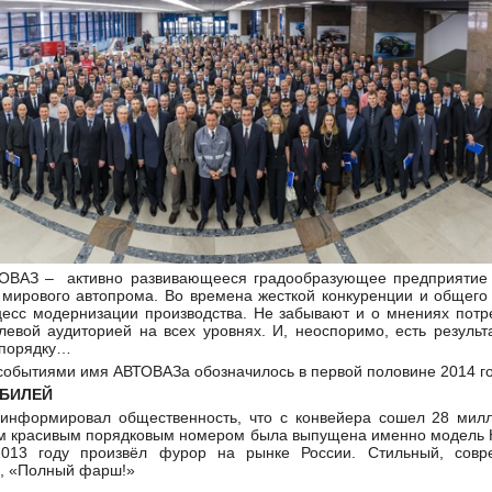
ОВАЗ – активно развивающееся градообразующее предприятие 
 мирового автопрома. Во времена жесткой конкуренции и общего
цесс модернизации производства. Не забывают и о мнениях пот
елевой аудиторией на всех уровнях. И, неоспоримо, есть резуль
 порядку…
событиями имя АВТОВАЗа обозначилось в первой половине 2014 г
ОБИЛЕЙ
нформировал общественность, что с конвейера сошел 28 милл
ким красивым порядковым номером была выпущена именно модель 
2013 году произвёл фурор на рынке России. Стильный, совр
, «Полный фарш!»