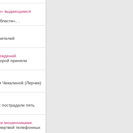
ти» выдающимся
ласти», ..
оителей
реждений.
торой приняли
и Чекалиной (Лерчек)
х пострадали пять
ми мошенниками.
 жертвой телефонных