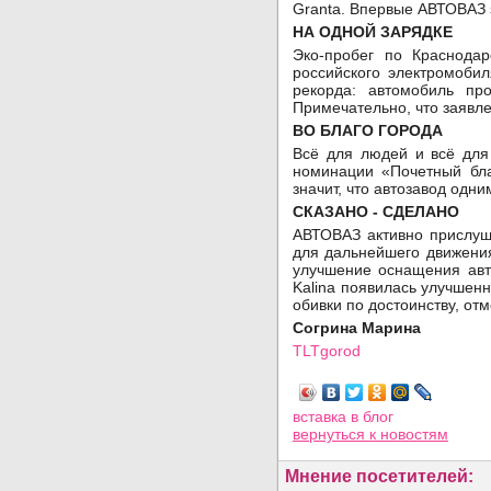
Granta. Впервые АВТОВАЗ 
НА ОДНОЙ ЗАРЯДКЕ
Эко-пробег по Краснода
российского электромоби
рекорда: автомобиль пр
Примечательно, что заявл
ВО БЛАГО ГОРОДА
Всё для людей и всё для
номинации «Почетный бла
значит, что автозавод одн
СКАЗАНО - СДЕЛАНО
АВТОВАЗ активно прислуш
для дальнейшего движения
улучшение оснащения авт
Kalina появилась улучшенн
обивки по достоинству, от
Согрина Марина
TLTgorod
Просмотров: 4746
вставка в блог
вернуться
к новостям
Мнение посетителей: