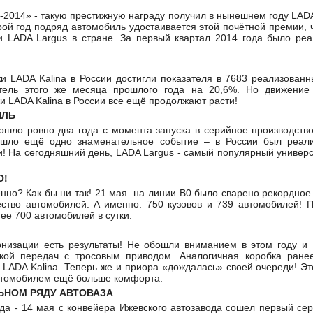
и-2014» - такую престижную награду получил в нынешнем году LAD
ой год подряд автомобиль удостаивается этой почётной премии, 
 LADA Largus в стране. За первый квартал 2014 года было реа
и LADA Kаlina в России достигли показателя в 7683 реализован
тель этого же месяца прошлого года на 20,6%. Но движение
и LADA Kalina в России все ещё продолжают расти!
ИЛЬ
рошло ровно два года с момента запуска в серийное производство
ошло ещё одно знаменательное событие – в России был реали
! На сегодняшний день, LADA Largus - самый популярный универ
О!
енно? Как бы ни так! 21 мая на линии B0 было сварено рекордное 
ство автомобилей. A именно: 750 кузовов и 739 автомобилей! П
ее 700 автомобилей в сутки.
низации есть результаты! Не обошли вниманием в этом году и L
кой передач с тросовым приводом. Аналогичная коробка ране
 LADA Kalina. Теперь же и приора «дождалась» своей очереди! Эт
втомобилем ещё больше комфорта.
ЬНОМ РЯДУ АВТОВАЗА
да - 14 мая с конвейера Ижевского автозавода сошел первый се