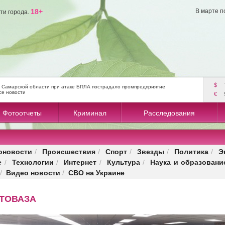
18+
В марте п
ти города.
$
 Самарской области при атаке БПЛА пострадало промпредприятие
се новости
€
Фотоотчеты
Криминал
Расследования
оновости
Происшествия
Спорт
Звезды
Политика
Э
/
/
/
/
/
е
Технологии
Интернет
Культура
Наука и образовани
/
/
/
/
Видео новости
СВО на Украине
/
/
ВТОВАЗА