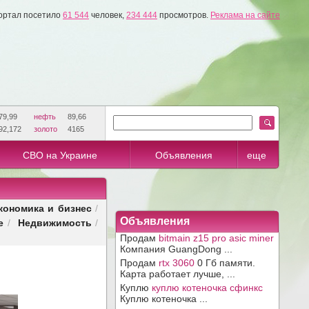
ортал посетило
61 544
человек,
234 444
просмотров.
Реклама на сайте
79,99
нефть
89,66
92,172
золото
4165
СВО на Украине
Объявления
еще
кономика и бизнес
/
е
Недвижимость
Объявления
/
/
Продам
bitmain z15 pro asic miner
Компания GuangDong ...
Продам
rtx 3060
0 Гб памяти.
Карта работает лучше, ...
Куплю
куплю котеночка сфинкс
Куплю котеночка ...