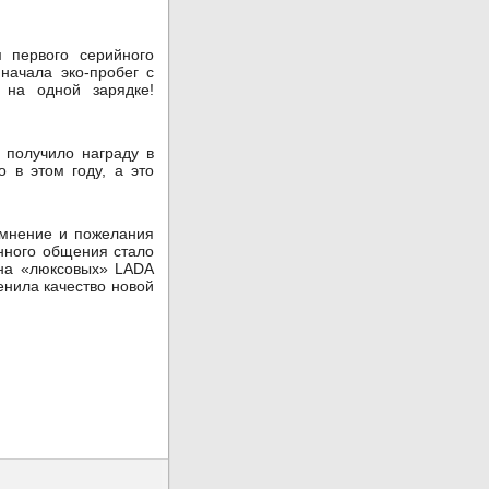
 первого серийного
начала эко-пробег с
 на одной зарядке!
 получило награду в
 в этом году, а это
 мнение и пожелания
нного общения стало
 на «люксовых» LADA
енила качество новой