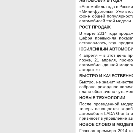
АВТОМОБИЛЬ ГОДА
«Автомобиль года в Росси
«Мини-фургоны». Уже втор
фоне общей популярности
автомобилей этой модели.
РОСТ ПРОДАЖ
В марте 2014 года продаж
цифра превысила показа
остановилось, ведь продаж
ЮБИЛЕЙНЫЙ АВТОМОБ
4 апреля – в этот день п
позже, 21 апреля, произ
автомобиль данной модели
авторынке.
БЫСТРО И КАЧЕСТВЕНН
Быстро, не значит качеств
собрано рекордное количе
плане обозначено чуть мен
НОВЫЕ ТЕХНОЛОГИИ
После проведенной модер
теперь оснащается короб
автомобили LADA Granta и
привнесёт в управление а
НОВОЕ СЛОВО В МОДЕЛ
Главная премьера 2014 го