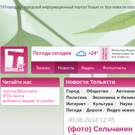
ТЛТгород.ру - городской информационный портал Тольятти. Все новости гор
Вячеслав Федор
Погода сегодня
+24°
чемпионами по 
все новости
Бизнес
Новости
Видео
Фотоотчеты
Новости Тольятти
Читайте нас
Город
Общество
Автонов
группа ВКонтакте
/
/
RSS-лента
Политика
Экономика и бизне
/
добавить виджет в yandex
Интернет
Культура
Наука 
/
/
Погода
Дороги
Видео новос
/
/
30.06.2014 12:45
(фото) Сельчанин 