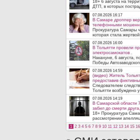
18+ 6 августа на терр
ДТП, в которых пострад
07.08.2026 16:17
В Самаре дроппер вер
телефонными мошенн
Прокуратура Самары ч
которая стала жертво
07.08.2026 16:00
В Тольятти провели п
электросамокатов .
Накануне, 6 августа, 
Победы Автозаводског
07.08.2026 14:59
(видео) Житель Тольят
предоставив фиктивны
Следователем следств
Тольятти возбуждено у
07.08.2026 14:19
В Самарской области 7
забил до смерти друга,
18+ Прокуратура Сама
рассмотрении апелляц
1
2
3
4
5
6
7
8
9
10
11
12
13
14
15
16