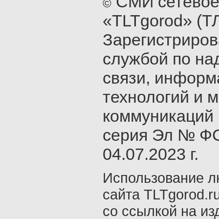
СМИ сетевое
©
«TLTgorod» (Т
Зарегистриро
службой по на
связи, инфор
технологий и 
коммуникаций 
серия Эл № ФС
04.07.2023 г.
Использование л
сайта TLTgorod.r
со ссылкой на из