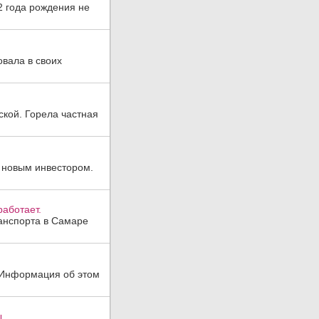
2 года рождения не
овала в своих
ской. Горела частная
 новым инвестором.
аботает.
анспорта в Самаре
. Информация об этом
.