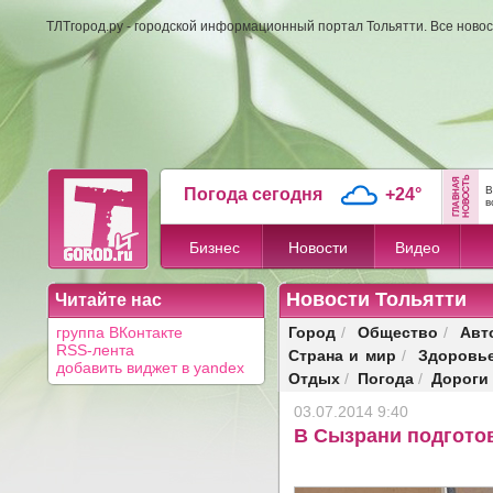
ТЛТгород.ру - городской информационный портал Тольятти. Все новос
В
Погода сегодня
+24°
в
Бизнес
Новости
Видео
Новости Тольятти
Читайте нас
Город
Общество
Авт
группа ВКонтакте
/
/
RSS-лента
Страна и мир
Здоровь
/
добавить виджет в yandex
Отдых
Погода
Дороги
/
/
03.07.2014 9:40
В Сызрани подготов