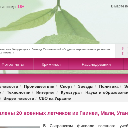
18+
В марте п
ти города.
$
ячеслав Федорищев и Леонид Симановский обсудили перспективное развитие ...
се новости
€
Фотоотчеты
Криминал
Расследования
оновости
Происшествия
Спорт
Звезды
Политика
Э
/
/
/
/
/
е
Технологии
Интернет
Культура
Наука и образовани
/
/
/
/
Видео новости
СВО на Украине
/
/
лены 20 военных летчиков из Гвинеи, Мали, Уга
В Сызранском филиале военного учебн