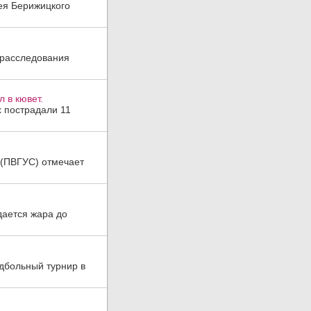
гея Берижицкого
 расследования
 в кювет.
х пострадали 11
а (ПВГУС) отмечает
дается жара до
дбольный турнир в