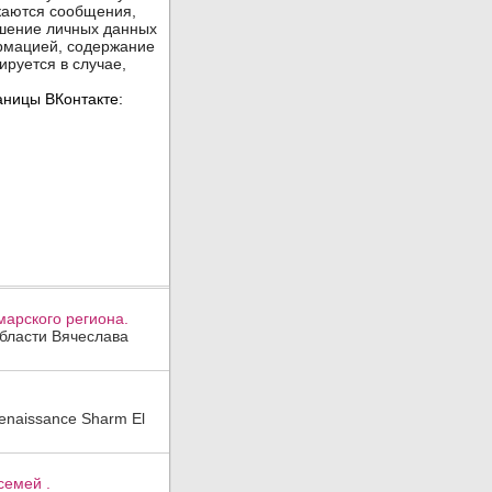
арского региона.
области Вячеслава
enaissance Sharm El
семей .