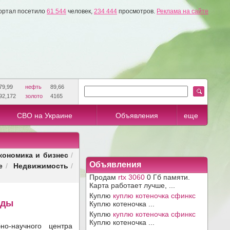
ортал посетило
61 544
человек,
234 444
просмотров.
Реклама на сайте
79,99
нефть
89,66
92,172
золото
4165
СВО на Украине
Объявления
еще
кономика и бизнес
/
е
Недвижимость
Объявления
/
/
Продам
rtx 3060
0 Гб памяти.
Карта работает лучше, ...
Куплю
куплю котеночка сфинкс
нды
Куплю котеночка ...
Куплю
куплю котеночка сфинкс
Куплю котеночка ...
о-научного центра