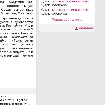
Куплю
куплю котеночка сфинкс
шная академия им.
Куплю котеночка ...
на» состоялся выпуск
 Среди выпускников
Куплю
куплю котеночка сфинкс
 Монголии, Уганды.?
Куплю котеночка ...
, вручение дипломов
Подать объявление
участии руководства
 из Республики Мали
объявления
филиал с отличием.?
лось около 3 лет по
ская эксплуатация
й», «Техническая
тажно-навигационных
ция транспортного
еская эксплуатация и
ктромеханического