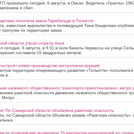
П произошло сегодня, 6 августа, в Омске. Водитель «Гранты» 196
авлением и сбил ..
нделаки посетила замок Гарибальди в Тольятти .
ста, известная журналистка и телеведущая Тина Канделаки опублик
 прогулки по территории замка ..
кой области утром сгорела баня .
 сегодня, 6 августа, в 9:31 в селе Кинель-Черкассы на улице Сель
орения составила 15 квадратных метров.
построят новое производство металлоконструкций.
ентов территории опережающего развития «Тольятти» пополнился
и в ..
ие наземного общественного транспорта приостановлено, метро р
лением ракетной опасности движение наземного общественного тр
 Метро ..
е! По Самарской области объявлена ракетная опасность.
ста, по Самарской области объявлен режим «Ракетная опасность»
альных ..
ласти полицейские выдворили 15 мигрантов-нарушителей из страны