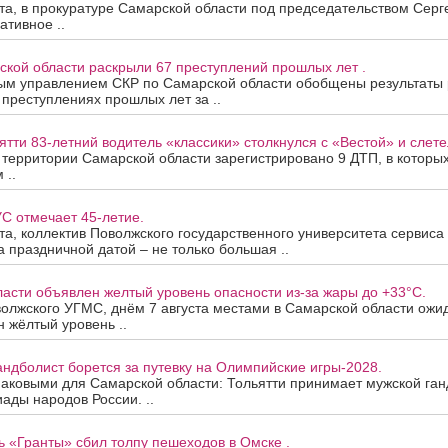
ста, в прокуратуре Самарской области под председательством Сер
ативное ..
ской области раскрыли 67 преступлений прошлых лет .
ым управлением СКР по Самарской области обобщены результаты
 преступлениях прошлых лет за ..
ятти 83-летний водитель «классики» столкнулся с «Вестой» и слетел
а территории Самарской области зарегистрировано 9 ДТП, в которы
 ..
С отмечает 45-летие.
ста, коллектив Поволжского государственного университета сервис
За праздничной датой – не только большая ..
асти объявлен желтый уровень опасности из-за жары до +33°C.
олжского УГМС, днём 7 августа местами в Самарской области ожи
 жёлтый уровень ..
андболист борется за путевку на Олимпийские игры-2028.
наковыми для Самарской области: Тольятти принимает мужской ган
ады народов России. ..
ь «Гранты» сбил толпу пешеходов в Омске .