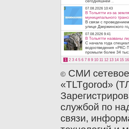
сегодняшней ..
07.08.2026 10:43
В Тольятти из-за зем
муниципального транс
В связи с проведением
улице Дзержинского го
07.08.2026 9:41
В Тольятти названы л
С начала года специа
водоотведения «РКС-Т
промыли более 34 тыся
1
2
3
4
5
6
7
8
9
10
11
12
13
14
15
16
СМИ сетевое
©
«TLTgorod» (Т
Зарегистриро
службой по на
связи, инфор