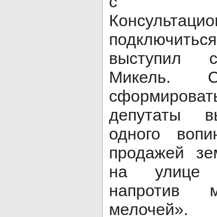
с пред
Консультац
подключитьс
выступил с
Микель. С
сформироват
депутаты в
одного воп
продажей зе
на улице Р
напротив м
мелоче