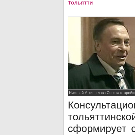
Тольятти
Николай Уткин, глава Совета старей
Консультаци
тольятт
сформирует 