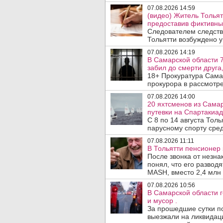
07.08.2026 14:59
(видео) Житель Тольят
предоставив фиктивны
Следователем следств
Тольятти возбуждено у
07.08.2026 14:19
В Самарской области 7
забил до смерти друга,
18+ Прокуратура Сама
прокурора в рассмотр
07.08.2026 14:00
20 яхтсменов из Сама
путевки на Спартакиад
С 8 по 14 августа Тол
парусному спорту сред
07.08.2026 11:11
В Тольятти пенсионер
После звонка от незна
понял, что его развод
MASH, вместо 2,4 млн 
07.08.2026 10:56
В Самарской области г
и мусор .
За прошедшие сутки п
выезжали на ликвидаци