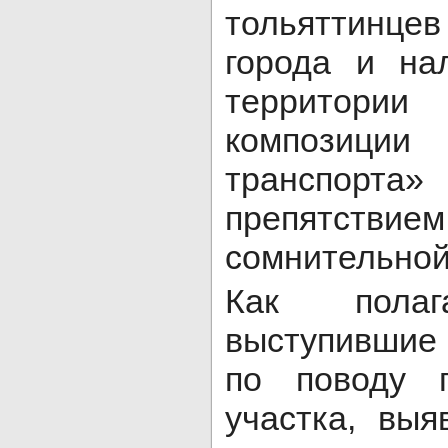
тольяттинце
города и на
территории
композиц
транспор
препят
сомнительной
Как полаг
выступившие 
по поводу 
участка, выя