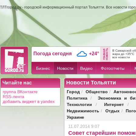
ТЛТгород.ру - городской информационный портал Тольятти. Все новости гор
В Самарской об
Погода сегодня
+24°
жара до +35°C
все новости
Бизнес
Новости
Видео
Фотоотчеты
Новости Тольятти
Читайте нас
Город
Общество
Автоново
группа ВКонтакте
/
/
RSS-лента
Политика
Экономика и би
/
добавить виджет в yandex
Технологии
Интернет
/
/
Недвижимость
Отдых
Пог
/
/
Украине
11.07.2014 9:07
Совет старейшин помож