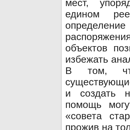
мест, упор
едином рее
определе
распоряжен
объектов по
избежать ана
В том, чт
существующи
и создать 
помощь могу
«совета ста
прожив на то