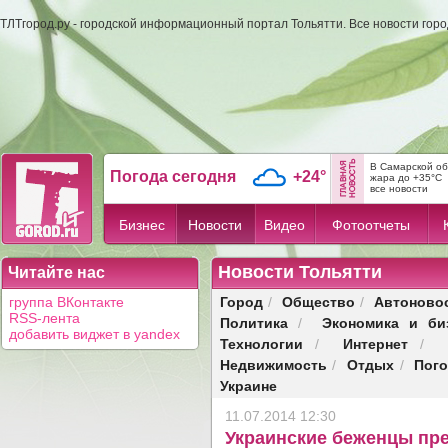
ТЛТгород.ру - городской информационный портал Тольятти. Все новости гор
В Самарской об
Погода сегодня
+24°
жара до +35°C
все новости
Бизнес
Новости
Видео
Фотоотчеты
Новости Тольятти
Читайте нас
Город
Общество
Автоново
группа ВКонтакте
/
/
RSS-лента
Политика
Экономика и би
/
добавить виджет в yandex
Технологии
Интернет
/
/
Недвижимость
Отдых
Пог
/
/
Украине
11.07.2014 12:30
Украинские беженцы пр