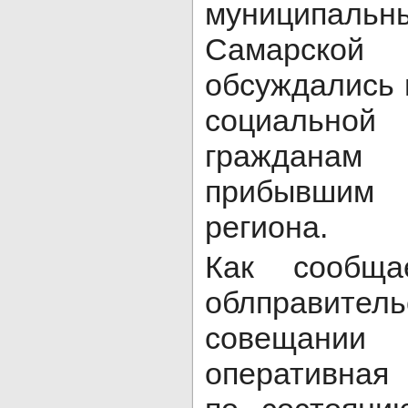
муниципал
Самарск
обсуждались 
социальн
граждан
прибывшим 
региона.
Как сообща
облправи
совещани
оперативная