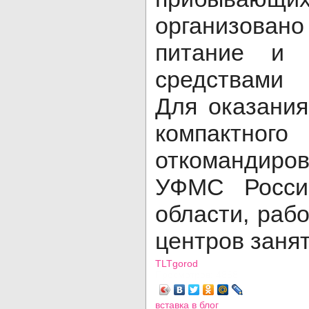
организова
питание и 
средствами 
Для оказани
компактно
откомандиро
УФМС Росси
области, раб
центров заня
TLTgorod
Просмотров: 4868
вставка в блог