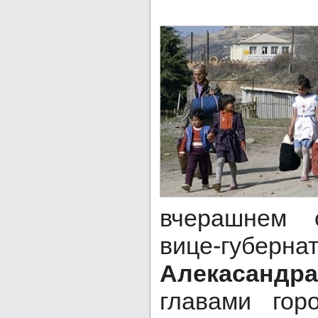
вчерашнем 
вице-губерна
Алекасандр
главами гор