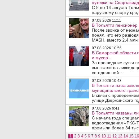
путевки на Спартакиад
С 8 по 14 августа Тол
парусному спорту сред
07.08.2026 11:11
В Тольятти пенсионер
После звонка от незна
понял, что его развод
MASH, вместо 2,4 млн 
07.08.2026 10:56
В Самарской области г
и мусор .
За прошедшие сутки п
выезжали на ликвидаци
сегодняшней ..
07.08.2026 10:43
В Тольятти из-за зем
муниципального транс
В связи с проведением
улице Дзержинского го
07.08.2026 9:41
В Тольятти названы л
С начала года специа
водоотведения «РКС-Т
промыли более 34 тыся
1
2
3
4
5
6
7
8
9
10
11
12
13
14
15
16