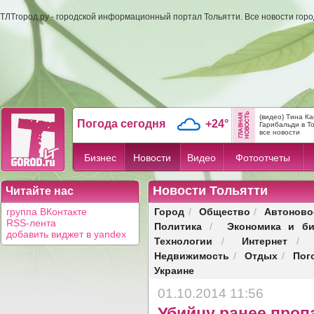
ТЛТгород.ру - городской информационный портал Тольятти. Все новости гор
(видео) Тина К
Погода сегодня
+24°
Гарибальди в Т
все новости
Бизнес
Новости
Видео
Фотоотчеты
Новости Тольятти
Читайте нас
Город
Общество
Автоново
группа ВКонтакте
/
/
RSS-лента
Политика
Экономика и би
/
добавить виджет в yandex
Технологии
Интернет
/
/
Недвижимость
Отдых
Пог
/
/
Украине
01.10.2014 11:56
Убийцу ранее проп