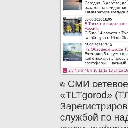
Сегодня, 6 августа, п
осадков не ожидается.
Температура воздуха б
05.08.2026 18:05
В Тольятти стартовал
России.
С 5 по 14 августа в Т
гандболу, а с 16 по 25
05.08.2026 17:13
На Обводном шоссе То
Ежегодно 5 августа п
Как отмечают в пресс-
светофоры — важный .
1
2
3
4
5
6
7
8
9
10
11
12
13
14
15
16
СМИ сетевое
©
«TLTgorod» (Т
Зарегистриро
службой по на