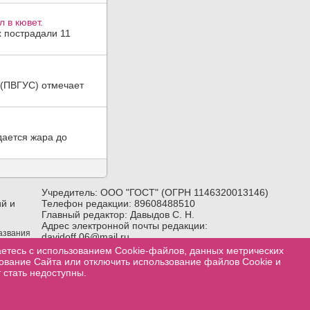
 в кювет.
х пострадали 11
а (ПВГУС) отмечает
дается жара до
Учредитель: ООО "ГОСТ" (ОГРН 1146320013146)
й и
Телефон редакции: 89608488510
Главный редактор: Давыдов С. Н.
Адрес электронной почты редакции:
названия
davidoff.06@mail.ru
лка) на
Возрастное ограничение:
18+
аетесь с использованием Cookie-файлов, данных метрических
зование Сайта или отключить использование файлов Cookie и
 стать недоступны.