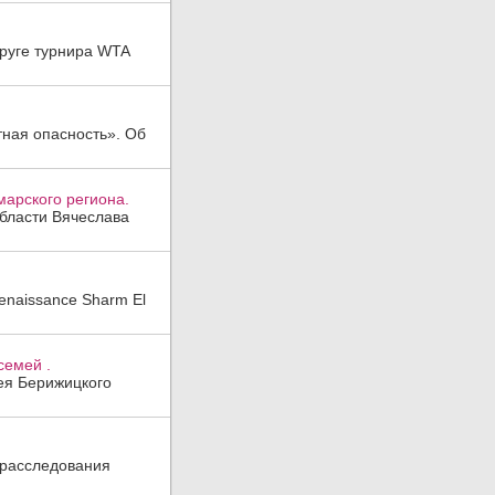
руге турнира WTA
тная опасность». Об
арского региона.
области Вячеслава
enaissance Sharm El
семей .
гея Берижицкого
 расследования