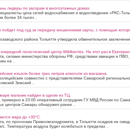
аны лидеры по засорам в многоэтажных домах.
пециалисты цеха сетей водоснабжения и водоотведения «РКС-Толь
и более 34 тысяч ..
 пойдет под суд за передачу мошенникам карты, с помощью котор
озаводского района Тольятти утвердила обвинительное заключение
очередной логистический центр Wildberries. На этот раз в Екатерин
ста, силами министерства обороны РФ, средствами авиации и ПВО
ми на ..
йские изъяли более трех литров алкоголя из магазина.
полицейские совместно с представителями Самарской региональн
лжский Земский ..
маре мальчик найден в одном из ТЦ.
а, примерно в 23:00 оперативный сотрудник ГУ МВД России по Сама
ых центров Самары обнаружил ранее ..
ается жара до +30°C.
ста, по прогнозам Приволжскгидромета, в Тольятти осадков не ожид
м/с. Температура воздуха будет колебаться в пределах ..