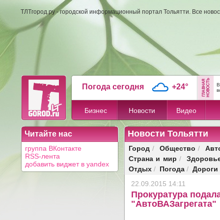
ТЛТгород.ру - городской информационный портал Тольятти. Все новос
В
Погода сегодня
+24°
в
Бизнес
Новости
Видео
Новости Тольятти
Читайте нас
Город
Общество
Авт
группа ВКонтакте
/
/
RSS-лента
Страна и мир
Здоровь
/
добавить виджет в yandex
Отдых
Погода
Дороги
/
/
22.09.2015 14:11
Прокуратура подала
"АвтоВАЗагрегата"