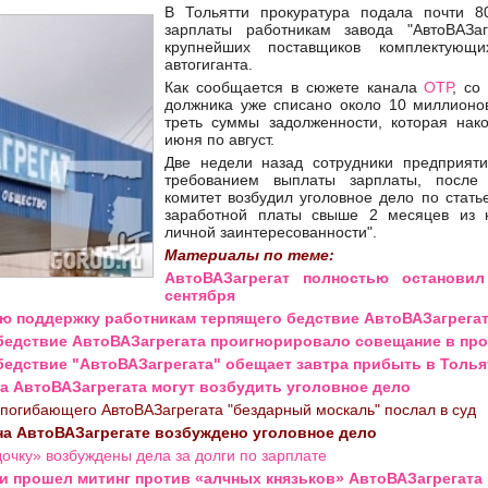
В Тольятти прокуратура подала почти 8
зарплаты работникам завода "АвтоВАЗаг
крупнейших поставщиков комплектующи
автогиганта.
Как сообщается в сюжете канала
ОТР
, со
должника уже списано около 10 миллионо
треть суммы задолженности, которая нак
июня по август.
Две недели назад сотрудники предприят
требованием выплаты зарплаты, после
комитет возбудил уголовное дело по стать
заработной платы свыше 2 месяцев из 
личной заинтересованности".
Материалы по теме:
АвтоВАЗагрегат полностью останови
сентября
ю поддержку работникам терпящего бедствие АвтоВАЗагрега
бедствие АвтоВАЗагрегата проигнорировало совещание в про
бедствие "АвтоВАЗагрегата" обещает завтра прибыть в Толья
а АвтоВАЗагрегата могут возбудить уголовное дело
 погибающего АвтоВАЗагрегата "бездарный москаль" послал в суд
на АвтоВАЗагрегате возбуждено уголовное дело
дочку» возбуждены дела за долги по зарплате
ти прошел митинг против «алчных князьков» АвтоВАЗагрегата