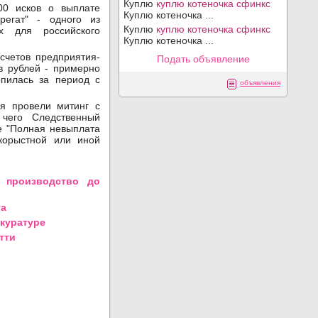
Куплю
куплю котеночка сфинкс
00 исков о выплате
Куплю котеночка ...
регат" - одного из
Куплю
куплю котеночка сфинкс
х для российского
Куплю котеночка ...
 счетов предприятия-
Подать объявление
в рублей - примерно
опилась за период с
объявления
ия провели митинг с
 чего Следственный
е "Полная невыплата
корыстной или иной
л производство до
та
куратуре
тти