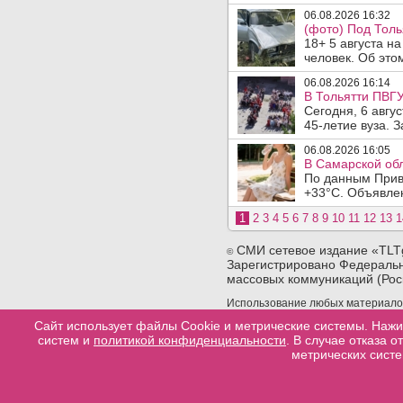
06.08.2026 16:32
(фото) Под Толь
18+ 5 августа н
человек. Об этом
06.08.2026 16:14
В Тольятти ПВГУ
Сегодня, 6 авгу
45-летие вуза. 
06.08.2026 16:05
В Самарской обл
По данным Прив
+33°C. Объявлен
1
2
3
4
5
6
7
8
9
10
11
12
13
1
СМИ сетевое издание «TLT
©
Зарегистрировано Федеральн
массовых коммуникаций (Рос
Использование любых материалов 
сайта. При использовании любых 
Сайт использует файлы Cookie и метрические системы. Нажи
конкретную страницу сайта, с ко
систем и
политикой конфиденциальности
. В случае отказа 
материала.
метрических систе
Разработка сайтов в тольятти
web-good
Политика конфеденциальности