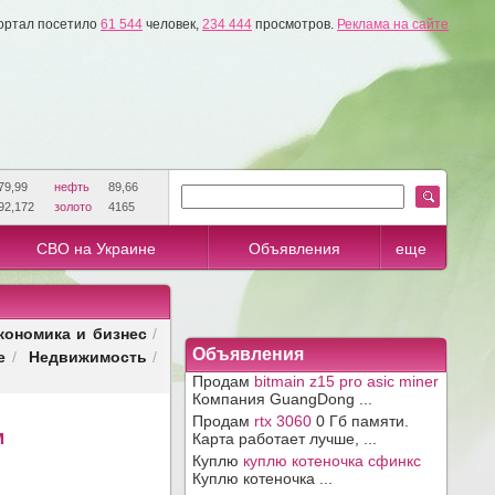
ортал посетило
61 544
человек,
234 444
просмотров.
Реклама на сайте
79,99
нефть
89,66
92,172
золото
4165
СВО на Украине
Объявления
еще
кономика и бизнес
/
е
Недвижимость
Объявления
/
/
Продам
bitmain z15 pro asic miner
Компания GuangDong ...
Продам
rtx 3060
0 Гб памяти.
м
Карта работает лучше, ...
Куплю
куплю котеночка сфинкс
Куплю котеночка ...