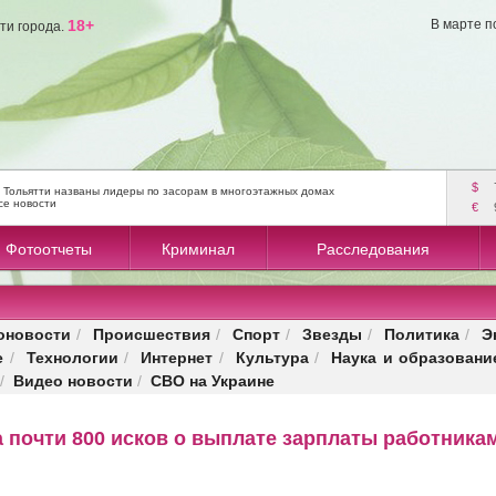
18+
В марте п
ти города.
$
 Тольятти названы лидеры по засорам в многоэтажных домах
се новости
€
Фотоотчеты
Криминал
Расследования
оновости
Происшествия
Спорт
Звезды
Политика
Э
/
/
/
/
/
е
Технологии
Интернет
Культура
Наука и образовани
/
/
/
/
Видео новости
СВО на Украине
/
/
 почти 800 исков о выплате зарплаты работника