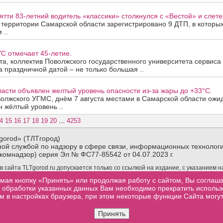
ятти 83-летний водитель «классики» столкнулся с «Вестой» и слетел
а территории Самарской области зарегистрировано 9 ДТП, в которы
 ..
С отмечает 45-летие.
ста, коллектив Поволжского государственного университета сервис
За праздничной датой – не только большая ..
асти объявлен желтый уровень опасности из-за жары до +33°C.
олжского УГМС, днём 7 августа местами в Самарской области ожи
 жёлтый уровень ..
...
4
15
16
17
18
19
20
4253
gorod» (ТЛТгород)
ой службой по надзору в сфере связи, информационных технологи
комнадзор) серия Эл № ФС77-85542 от 04.07.2023 г.
сайта TLTgorod.ru допускается только со ссылкой на издание, с указанием 
материалов TLTgorod.ru в интернете обязательна гиперссылка (активная ссы
мая кнопку «Принять» или продолжая работу с сайтом, Вы соглаш
торой взята информация, размещенная не позже первого абзаца публикуемого
от обработки указанных данных Вам необходимо прекратить исполь
м в настройках браузера, при этом некоторые функции Сайта могут
.ru
Контакты
Посещаемость
Реклама
Сообщить об ошибке