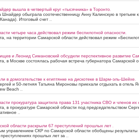
йдер вышла в четвертый круг «тысячника» в Торонто.
а Шнайдер обыграла соотечественницу Анну Калинскую в третьем к
Канада). Итоговый счет ..
асти четыре часа действовал режим беспилотной опасности.
ста, на территории Самарской области действовал режим «Беспило
ищев и Леонид Симановский обсудили перспективное развитие Сам
ста, в Москве состоялась рабочая встреча губернатора Самарской 
и в домогательстве к египтянке на дискотеке в Шарм-эль-Шейхе.
ергей и 50-летняя Татьяна Мироновы приехали отдыхать в отель R
ew Beach ..
асти прокуратура защитила права 131 участника СВО и членов их 
ста, в прокуратуре Самарской области под председательством Сер
ативное ..
ской области раскрыли 67 преступлений прошлых лет .
ым управлением СКР по Самарской области обобщены результаты
 преступлениях прошлых лет за ..