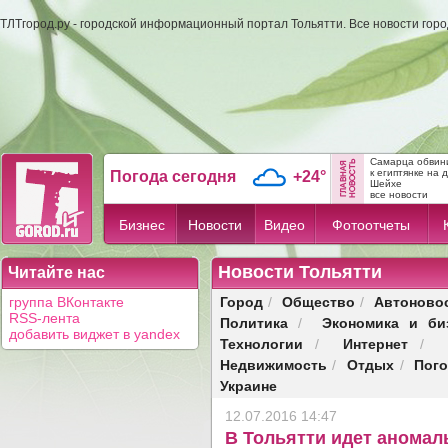
ТЛТгород.ру - городской информационный портал Тольятти. Все новости гор
Самарца обвини
к египтянке на 
Погода сегодня
+24°
Шейхе
все новости
Бизнес
Новости
Видео
Фотоотчеты
Новости Тольятти
Читайте нас
Город
Общество
Автоново
группа ВКонтакте
/
/
RSS-лента
Политика
Экономика и би
/
добавить виджет в yandex
Технологии
Интернет
/
/
Недвижимость
Отдых
Пог
/
/
Украине
12.07.2016 14:47
В Тольятти идет аномал