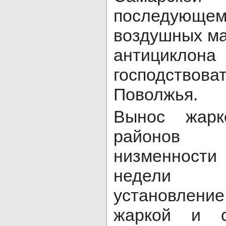
последующе
воздушных ма
антицик
господствова
Поволжья.
Вынос жарк
районов П
низменности
недели
установлен
жаркой и с