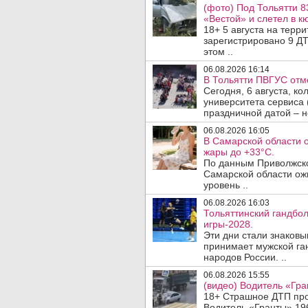
(фото) Под Тольятти 8
«Вестой» и слетел в кю
18+ 5 августа на терр
зарегистрировано 9 ДТ
этом ..
06.08.2026 16:14
В Тольятти ПВГУС отм
Сегодня, 6 августа, к
университета сервиса 
праздничной датой – н
06.08.2026 16:05
В Самарской области 
жары до +33°C.
По данным Приволжско
Самарской области ож
уровень ..
06.08.2026 16:03
Тольяттинский гандбол
игры-2028.
Эти дни стали знаковы
принимает мужской га
народов России. ..
06.08.2026 15:55
(видео) Водитель «Гра
18+ Страшное ДТП прои
Водитель «Гранты» 19