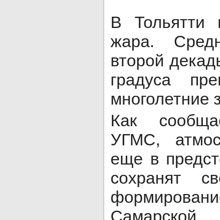
В Тольятти 
жара. Сред
второй декад
градуса пр
многолетние 
Как сообща
УГМС, атмо
еще в предст
сохранят с
формирова
Самарско