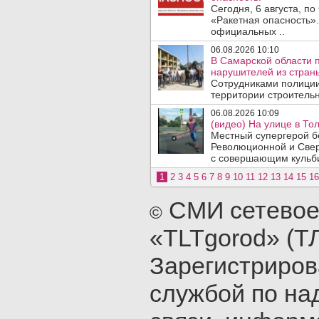
Сегодня, 6 августа, п
«Ракетная опасность».
официальных ..
06.08.2026 10:10
В Самарской области 
нарушителей из стран
Сотрудниками полиции
территории строительн
06.08.2026 10:09
(видео) На улице в То
Местный супергерой бе
Революционной и Свер
с совершающим кульби
1
2
3
4
5
6
7
8
9
10
11
12
13
14
15
16
СМИ сетевое
©
«TLTgorod» (Т
Зарегистриро
службой по на