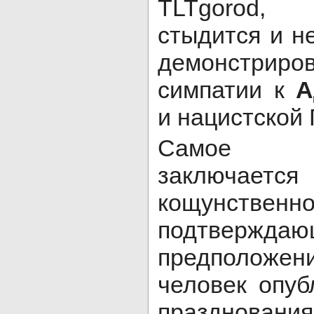
TLTgorod,
стыдится и н
демонстр
симпатии к
А
и нацистской
Самое во
заключает
кощунств
подтвержд
предполож
человек опуб
праздновани