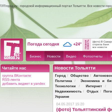
ТЛТгород.ру - городской информационный портал Тольятти. Все новости гор
(фото) В Самар
Погода сегодня
+24°
сгорела баня
все новости
Бизнес
Новости
Видео
Фотоотчеты
Новости Тольятти
Читайте нас
Город
Общество
Автоново
группа ВКонтакте
/
/
RSS-лента
Политика
Экономика и би
/
добавить виджет в yandex
Технологии
Интернет
/
/
Недвижимость
Отдых
Пог
/
/
Украине
04.05.2017 15:20
(фото) Тольяттинский ф