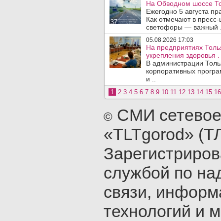
На Обводном шоссе То
Ежегодно 5 августа п
Как отмечают в пресс-
светофоры — важный .
05.08.2026 17:03
На предприятиях Толь
укрепления здоровья .
В администрации Толь
корпоративных програ
и ..
1
2
3
4
5
6
7
8
9
10
11
12
13
14
15
16
СМИ сетевое
©
«TLTgorod» (Т
Зарегистриро
службой по на
связи, инфор
технологий и 