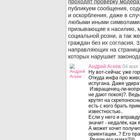
Андрей Агеев
04 мая 
Ну вот-сейчас уже гора
Откуда инфа про живо
испугана. Даже удират
 Извращенец-ли-вопрос.... Может просто лавры Шурыгиной 
не дают покоя)?. Вед
крутят на скрепоносны
есть с кого брать при
известностью..

Если у него и вправду 
значит - недалёк, как я 
А может хочет получит
ориентации..? Его прав
 Рядом его мама?)))