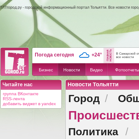
ТЛТгород.ру - городской информационный портал Тольятти. Все новости гор
В Самарской о
Погода сегодня
+24°
все новости
Бизнес
Новости
Видео
Фотоотчет
Новости Тольятти
Читайте нас
Город
Общ
группа ВКонтакте
/
RSS-лента
добавить виджет в yandex
Происшест
Политика
/