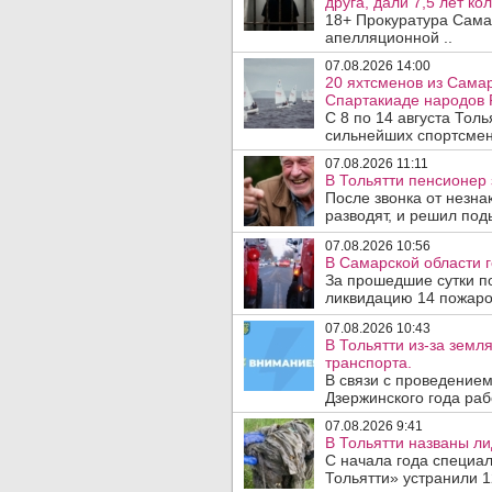
друга, дали 7,5 лет ко
18+ Прокуратура Сама
апелляционной ..
07.08.2026 14:00
20 яхтсменов из Самар
Спартакиаде народов 
С 8 по 14 августа Тол
сильнейших спортсмен
07.08.2026 11:11
В Тольятти пенсионер
После звонка от незна
разводят, и решил под
07.08.2026 10:56
В Самарской области г
За прошедшие сутки п
ликвидацию 14 пожаров
07.08.2026 10:43
В Тольятти из-за зем
транспорта.
В связи с проведением
Дзержинского года раб
07.08.2026 9:41
В Тольятти названы л
С начала года специа
Тольятти» устранили 1