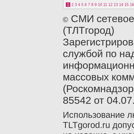
1
2
3
4
5
6
7
8
9
10
11
12
13
14
15
16
СМИ сетевое
©
(ТЛТгород)
Зарегистриро
службой по на
информационн
массовых ком
(Роскомнадзор
85542 от 04.07.
Использование л
TLTgorod.ru допу