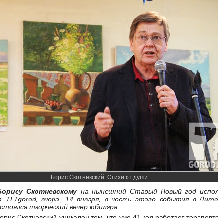
Борис Скотневский. Стихи от души
Борису Скотневскому
на нынешний Старый Новый год испол
нт
TLTgorod
, вчера, 14 января, в честь этого события в Лит
стоялся творческий вечер юбиляра.
орис Скотневский уникален тем, что уже 41 год работает терапевт