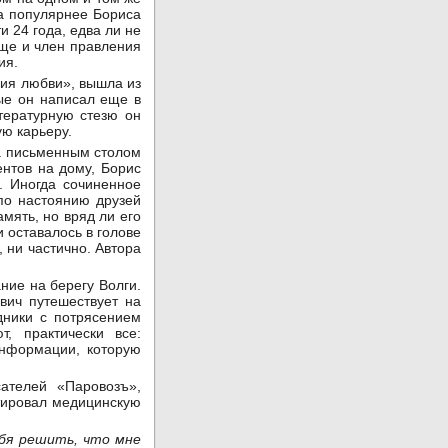
ка популярнее Бориса
 24 года, едва ли не
еще и член правления
ия.
ния любви», вышла из
рые он написал еще в
итературную стезю он
ую карьеру.
за письменным столом
ентов на дому, Борис
. Иногда сочиненное
 по настоянию друзей
мять, но вряд ли его
 оставалось в голове
, ни частично. Автора
ние на берегу Волги.
вич путешествует на
дники с потрясением
, практически все:
 информации, которую
ателей «Паровозъ»,
ировал медицинскую
ебя решить, что мне