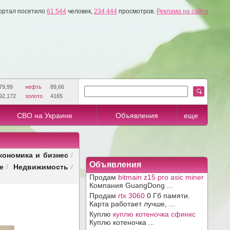
ортал посетило
61 544
человек,
234 444
просмотров.
Реклама на сайте
79,99
нефть
89,66
92,172
золото
4165
СВО на Украине
Объявления
еще
кономика и бизнес
/
Объявления
е
Недвижимость
/
/
Продам
bitmain z15 pro asic miner
Компания GuangDong ...
Продам
rtx 3060
0 Гб памяти.
Карта работает лучше, ...
Куплю
куплю котеночка сфинкс
Куплю котеночка ...