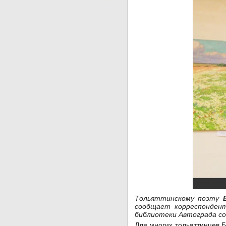
Тольяттинскому поэту
сообщает корреспонде
библиотеки Автограда со
Для многих тольяттинцев Б