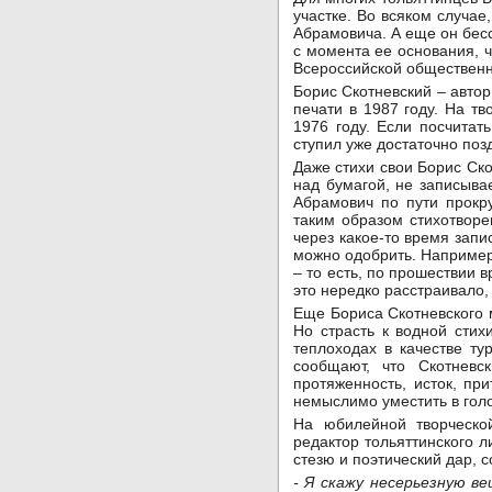
участке. Во всяком случа
Абрамовича. А еще он бесс
с момента ее основания, ч
Всероссийской общественн
Борис Скотневский – автор
печати в 1987 году. На т
1976 году. Если посчитат
ступил уже достаточно поз
Даже стихи свои Борис Ско
над бумагой, не записыва
Абрамович по пути прокр
таким образом стихотворе
через какое-то время запи
можно одобрить. Например,
– то есть, по прошествии 
это нередко расстраивало,
Еще Бориса Скотневского 
Но страсть к водной сти
теплоходах в качестве т
сообщают, что Скотневс
протяженность, исток, пр
немыслимо уместить в голо
На юбилейной творческо
редактор тольяттинского 
стезю и поэтический дар, 
- Я скажу несерьезную ве