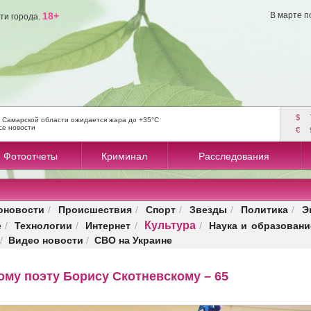
18+
В марте п
ти города.
$
 Самарской области ожидается жара до +35°C
се новости
€
Фотоотчеты
Криминал
Расследования
оновости
Происшествия
Спорт
Звезды
Политика
Э
/
/
/
/
/
Культура
е
Технологии
Интернет
Наука и образовани
/
/
/
/
Видео новости
СВО на Украине
/
/
ому поэту Борису Скотневскому – 65