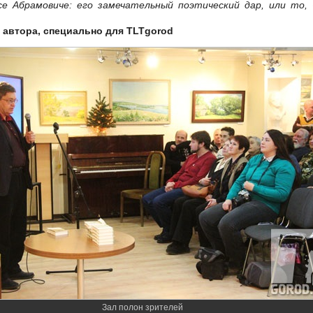
се Абрамовиче: его замечательный поэтический дар, или то,
 автора, специально для
TLTgorod
Зал полон зрителей