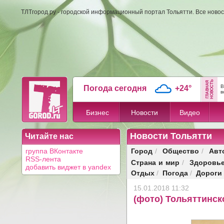
ТЛТгород.ру - городской информационный портал Тольятти. Все новос
В
Погода сегодня
+24°
в
Бизнес
Новости
Видео
Новости Тольятти
Читайте нас
Город
Общество
Авт
группа ВКонтакте
/
/
RSS-лента
Страна и мир
Здоровь
/
добавить виджет в yandex
Отдых
Погода
Дороги
/
/
15.01.2018 11:32
(фото) Тольяттинск