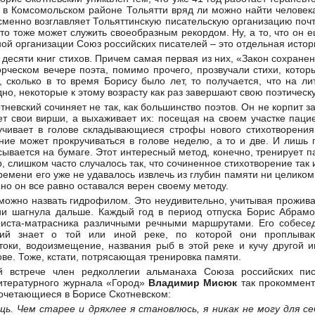
е, в Комсомольском районе Тольятти вряд ли можно найти челове
менно возглавляет Тольяттинскую писательскую организацию почти
то тоже может служить своеобразным рекордом. Ну, а то, что он 
ой организации Союз российских писателей – это отдельная истор
 десяти книг стихов. Причем самая первая из них, «Закон сохране
ворческом вечере поэта, помимо прочего, прозвучали стихи, кото
ь, сколько в то время Борису было лет, то получается, что на л
дно, некоторые к этому возрасту как раз завершают свою поэтическ
тневский сочиняет не так, как большинство поэтов. Он не корпит 
ет свои вирши, а выхаживает их: посещая на своем участке паци
учивает в голове складывающиеся строфы нового стихотворения
ние может прокручиваться в голове неделю, а то и две. И лишь
сывается на бумаге. Этот интересный метод, конечно, тренирует па
 слишком часто случалось так, что сочиненное стихотворение так и
времени его уже не удавалось извлечь из глубин памяти ни целиком
 но он все равно оставался верен своему методу.
можно назвать гидрофилом. Это неудивительно, учитывая прожива
хии шагнула дальше. Каждый год в период отпуска Борис Абрамо
уриста-матрасника различными речными маршрутами. Его собесе
кий знает о той или иной реке, по которой они проплывают
итоки, водоизмещение, названия рыб в этой реке и кучу другой
ве. Тоже, кстати, потрясающая тренировка памяти.
й встрече член редколлегии альманаха Союза российских пис
литературного журнала «Город»
Владимир Мисюк
так прокоммент
сочетающиеся в Борисе Скотневском:
щь. Чем старее и дряхлее я становлюсь, я никак не могу для с