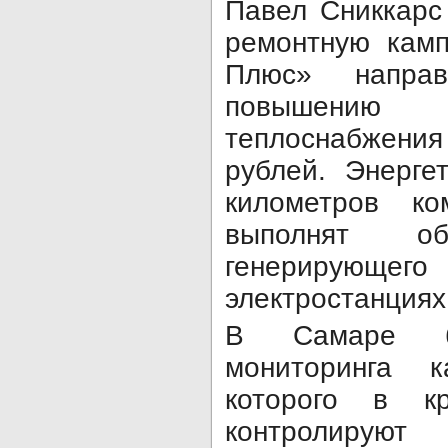
Павел Сниккарс
ремонтную камп
Плюс» напра
повышени
теплоснабжения
рублей. Энерге
километров ко
выполнят об
генерирующе
электростанциях
В Самаре б
мониторинга к
которого в кр
контролир