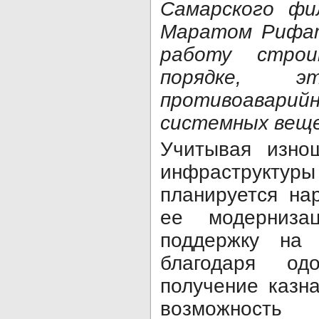
Самарского ф
Маратом Рифа
работу стро
порядке, 
противоаварий
системных вещ
Учитывая изнош
инфраструктуры
планируется на
ее модерниза
поддержку на 
благодаря од
получение казна
возможность