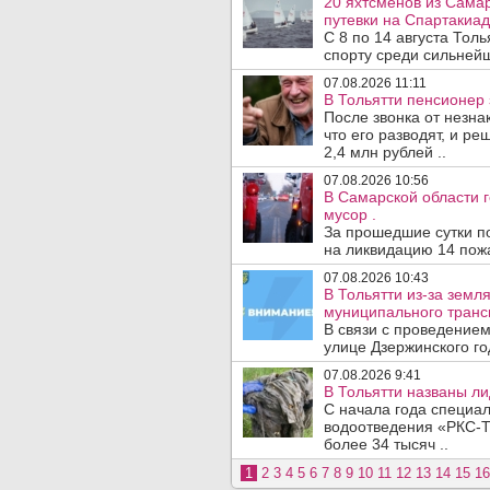
20 яхтсменов из Сама
путевки на Спартакиад
С 8 по 14 августа Тол
спорту среди сильнейш
07.08.2026 11:11
В Тольятти пенсионер
После звонка от незна
что его разводят, и р
2,4 млн рублей ..
07.08.2026 10:56
В Самарской области г
мусор .
За прошедшие сутки п
на ликвидацию 14 пожа
07.08.2026 10:43
В Тольятти из-за зем
муниципального транс
В связи с проведением
улице Дзержинского го
07.08.2026 9:41
В Тольятти названы л
С начала года специа
водоотведения «РКС-Т
более 34 тысяч ..
1
2
3
4
5
6
7
8
9
10
11
12
13
14
15
16