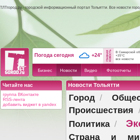
ТЛТгород.ру - городской информационный портал Тольятти. Все новости гор
В Самарской об
Погода сегодня
+24°
+35°C
все новости
Бизнес
Новости
Видео
Фотоотчеты
Новости Тольятти
Читайте нас
Город
Общес
группа ВКонтакте
/
RSS-лента
добавить виджет в yandex
Происшествия
Эк
Политика
/
Страна и ми