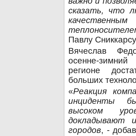
важно и позвол
сказать, что л
качествен
теплоносителе
Павлу Сниккарсу
Вячеслав Фед
осенне-зимни
регионе доста
больших техноло
«
Реакция комп
инциденты б
высоком у
докладывают 
городов
, - доба