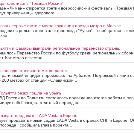
дет фестиваль "Трезвая Россия".
азе «Лиман» откроется третий всероссийский фестиваль «Трезвая 
ут приверженцы здорового ..
ваны первые фото с места крушения поезда метро в Москве .
шедших с рельс вагонов электропоезда "Русич" – сообщается в ком
кие ..
ьятти и Самары выиграли региональное первенство страны.
ершилось Первенство России по футболу среди региональных сборн
т. Как стало известно ..
в поезде столичного метро растет.
трагический инцидент произошел на Арбатско-Покровской линии с
В 200 метрах от станции «Славянский ..
Тольятти резко пошла на убыль.
Д России по Тольятти состоялось подведение итогов работы в пе
мирует облГлавк, за отчетный период на ..
ывает продавать LADA Vesta в Европе .
ет продавать новый седан LADA Vesta в странах СНГ и Европе. Об
осреда , сообщила глава проекта ..