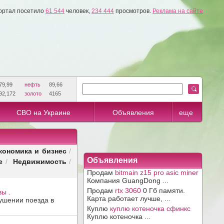
ортал посетило
61 544
человек,
234 444
просмотров.
Реклама на сайте
79,99
нефть
89,66
92,172
золото
4165
СВО на Украине
Объявления
еще
кономика и бизнес
/
е
Недвижимость
Объявления
/
/
Продам
bitmain z15 pro asic miner
Компания GuangDong ...
Продам
rtx 3060
0 Гб памяти.
ы .
Карта работает лучше, ...
ушении поезда в
Куплю
куплю котеночка сфинкс
Куплю котеночка ...