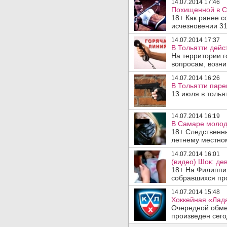
14.07.2014 17:46
Похищенной в С
18+ Как ранее 
исчезновении 31
14.07.2014 17:37
В Тольятти дейс
На территории г
вопросам, возни
14.07.2014 16:26
В Тольятти паре
13 июля в толья
14.07.2014 16:19
В Самаре молод
18+ Следственн
летнему местном
14.07.2014 16:01
(видео) Шок: де
18+ На Филиппи
собравшихся про
14.07.2014 15:48
Хоккейная «Лад
Очередной обмен
произведен сегод