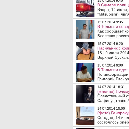
15.07.2014 9:45
В Самаре полице
Вчера, 14 июля,
"Mitsubishi", яв
15.07.2014 9:35
В Тольятти сов
Как сообщает ко
Власенко рассказ
15.07.2014 9:20
Насильник с кр
18+ 9 июля 201
Верхний Сускан.
15.07.2014 9:00
В Тольятти идет
По информации 
Григорий Гильгу
14.07.2014 18:31
(мнение) Почему
Следственный о
Сафину , главе 
14.07.2014 18:00
(фото) Генпрок
Сегодня, 14 ию
состоялось опер