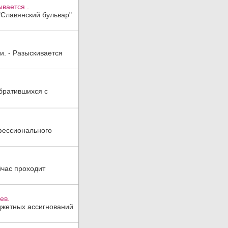
вается .
"Славянский бульвар"
и. - Разыскивается
братившихся с
офессионального
йчас проходит
ев.
джетных ассигнований