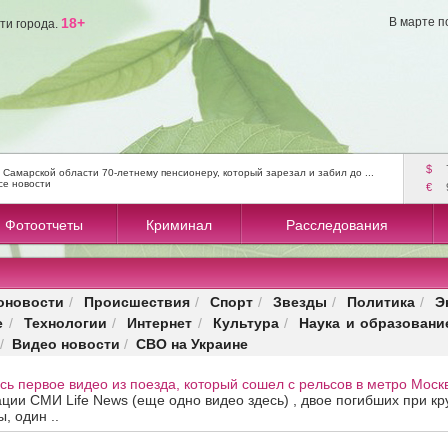
18+
В марте п
ти города.
$
 Самарской области 70-летнему пенсионеру, который зарезал и забил до ...
се новости
€
Фотоотчеты
Криминал
Расследования
оновости
Происшествия
Спорт
Звезды
Политика
Э
/
/
/
/
/
е
Технологии
Интернет
Культура
Наука и образовани
/
/
/
/
Видео новости
СВО на Украине
/
/
сь первое видео из поезда, который сошел с рельсов в метро Москв
ии СМИ Life News (еще одно видео здесь) , двое погибших при кр
, один ..