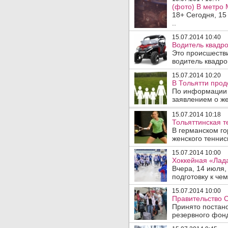
(фото) В метро 
18+ Сегодня, 15
..
15.07.2014 10:40
Водитель квадро
Это происшестви
водитель квадро
15.07.2014 10:20
В Тольятти про
По информации T
заявлением о же
15.07.2014 10:18
Тольяттинская т
В германском го
женского теннисн
15.07.2014 10:00
Хоккейная «Лада
Вчера, 14 июля,
подготовку к чем
15.07.2014 10:00
Правительство С
Принято постан
резервного фонд