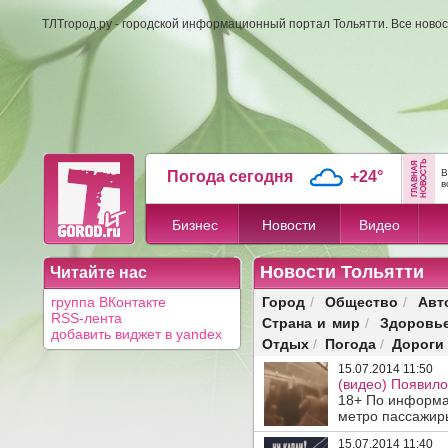
ТЛТгород.ру - городской информационный портал Тольятти. Все новос
В
Погода сегодня
+24°
в
Бизнес
Новости
Видео
Новости Тольятти
Читайте нас
Город
Общество
Авт
группа ВКонтакте
/
/
RSS-лента
Страна и мир
Здоровь
/
добавить виджет в yandex
Отдых
Погода
Дороги
/
/
15.07.2014 11:50
(видео) Появило
18+ По информац
метро пассажиры
15.07.2014 11:40