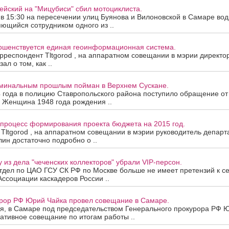
йский на "Мицубиси" сбил мотоциклиста.
 в 15:30 на пересечении улиц Буянова и Вилоновской в Самаре во
ляющийся сотрудником одного из ..
ершенствуется единая геоинформационная система.
рреспондент Tltgorod , на аппаратном совещании в мэрии директ
ал о том, как ..
иминальным прошлым пойман в Верхнем Сускане.
4 года в полицию Ставропольского района поступило обращение от
 Женщина 1948 года рождения ..
 процесс формирования проекта бюджета на 2015 год.
Tltgorod , на аппаратном совещании в мэрии руководитель депар
лин достаточно подробно о ..
 из дела "чеченских коллекторов" убрали VIP-персон.
тдел по ЦАО ГСУ СК РФ по Москве больше не имеет претензий к с
Ассоциации каскадеров России ..
урор РФ Юрий Чайка провел совещание в Самаре.
ля, в Самаре под председательством Генерального прокурора РФ 
ативное совещание по итогам работы ..