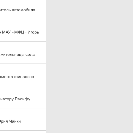
дитель автомобиля
ор МАУ «МФЦ» Игорь
 жительницы села
тамента финансов
енатору Ралифу
Юрия Чайки