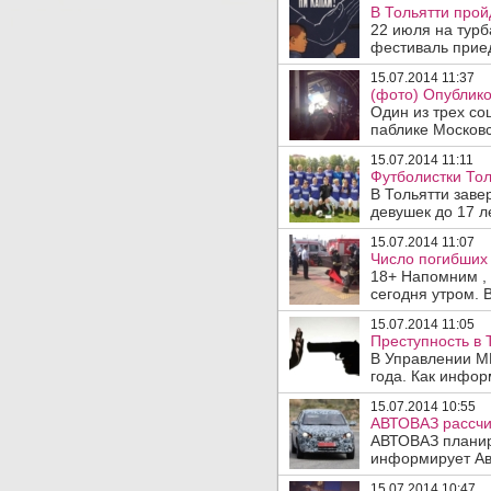
В Тольятти прой
22 июля на турб
фестиваль приед
15.07.2014 11:37
(фото) Опублико
Один из трех со
паблике Московс
15.07.2014 11:11
Футболистки Тол
В Тольятти зав
девушек до 17 ле
15.07.2014 11:07
Число погибших 
18+ Напомним , 
сегодня утром. 
15.07.2014 11:05
Преступность в 
В Управлении МВ
года. Как инфор
15.07.2014 10:55
АВТОВАЗ рассчит
АВТОВАЗ планиру
информирует Авт
15.07.2014 10:47