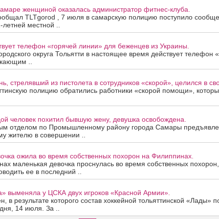
амаре женщиной оказалась администратор фитнес-клуба.
сообщал TLTgorod , 7 июля в самарскую полицию поступило сообще
-летней местной ..
твует телефон «горячей линии» для беженцев из Украины.
ородского округа Тольятти в настоящее время действует телефон 
кающим ..
нь, стрелявший из пистолета в сотрудников «скорой», целился в сво
ттинскую полицию обратились работники «скорой помощи», которые
ой человек похитил бывшую жену, девушка освобождена.
ым отделом по Промышленному району города Самары предъявле
у жителю в совершении ..
вочка ожила во время собственных похорон на Филиппинах.
нах маленькая девочка проснулась во время собственных похорон
водить ее в последний ..
а» выменяла у ЦСКА двух игроков «Красной Армии».
, в результате которого состав хоккейной тольяттинской «Лады» п
ня, 14 июля. За ..