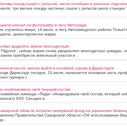
Москвы поезд сошел с рельсов, число погибших и раненых подсчиты
 июля, три вагона поезда частично сошли с рельсов около станции 
цикла наехал на фотографа в лесу Автограда.
е случилось вчера, 14 июля, в лесу Автозаводского района Тольятт
цикла, ориентировочно марки ..
должат выделять землю многодетным.
ltgorod , сейчас мэрия снова уведомляет многодетных граждан, о
лании приобрести земельный участок в ..
еннисистка не смогла выйти в основной турнир в Дармстадте.
роде Дармстадт сегодня, 15 июля, начинается основная часть пр
ого турнира с ..
» опубликовала свой текущий состав.
 хоккейная команда «Лада» обнародовала свой состав, который се
пионату КХЛ. Сегодня в ..
амарской области потратит резервный фонд на украинских беженц
овление Правительства Самарской области «Об использовании бю
а ..