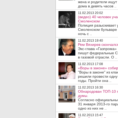
жена и родители ищут 
дома в девять часов ..
11.02.2013 20:02
(видео) 40 человек уч
Смоленском .
Полиция разыскивает у
Смоленском бульваре в
ночь с ..
11.02.2013 19:40
Рем Вяхирев скончался
Экс-глава «Газпрома» 
пишут федеральные С
в газовой отрасли. О ..
11.02.2013 17:08
«Воры в законе» собир
"Воры в законе" из кл
решили провести одну
годы. Пройти она ..
11.02.2013 16:30
Обнародован ТОП-10 п
думы.
Согласно официальным
31 января 2013-го пар
одно из них не ..
11.02.2013 15:47