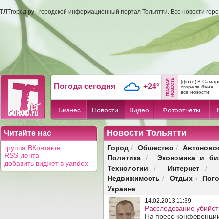
ТЛТгород.ру - городской информационный портал Тольятти. Все новости гор
(фото) В Самар
Погода сегодня
+24°
сгорела баня
все новости
Бизнес
Новости
Видео
Фотоотчеты
Новости Тольятти
Читайте нас
Город
Общество
Автоново
группа ВКонтакте
/
/
RSS-лента
Политика
Экономика и би
/
добавить виджет в yandex
Технологии
Интернет
/
/
Недвижимость
Отдых
Пог
/
/
Украине
14.02.2013 11:39
Расследование убийст
На пресс-конференции