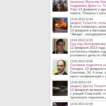
(мнение) Жителям Ко
поддержка Думы г.о. Т
Утро 13 февраля у зда
пикета. Плакаты с сиг
13.02.2013 12:44
(видео) Тольятти, пол
В сети появилась запи
13 февраля в Автозав
"Звезда", находящееся
13.02.2013 12:25
Суд над Лекторовичем
12 февраля 2013 года
состоялось первое су
уголовного дела по об
13.02.2013 10:58
Силовики поделятся н
Сегодня, 13 февраля в
Соколова, 34, 4 этаж,
пресс-конференция с у
13.02.2013 2:23
(видео) (фото) Тольят
12 февраля вечером н
с улицей Советской, ч
произошло серьезное Д
12.02.2013 22:39