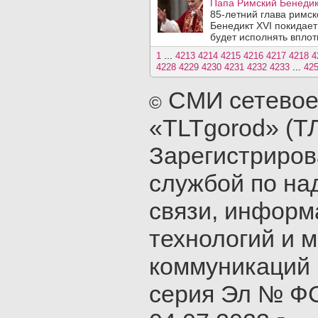
Папа Римский Бенедикт
85-летний глава римс
Бенедикт XVI покидает
будет исполнять вплоть
...
1
4213
4214
4215
4216
4217
4218
4
...
4228
4229
4230
4231
4232
4233
42
СМИ сетевое
©
«TLTgorod» (Т
Зарегистриро
службой по на
связи, инфор
технологий и 
коммуникаций 
серия Эл № ФС