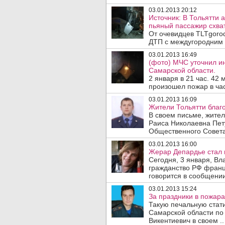
03.01.2013 20:12
Источник: В Тольятти а
пьяный пассажир схват
От очевидцев TLTgoro
ДТП с междугородним а
03.01.2013 16:49
(фото) МЧС уточнил и
Самарской области.
2 января в 21 час. 42
произошел пожар в ча
03.01.2013 16:09
Жители Тольятти благо
В своем письме, жител
Раиса Николаевна Пет
Общественного Совета,
03.01.2013 16:00
Жерар Депардье стал 
Сегодня, 3 января, Вл
гражданство РФ франц
говорится в сообщении
03.01.2013 15:24
За праздники в пожара
Такую печальную стати
Самарской области по
Викентиевич в своем ..