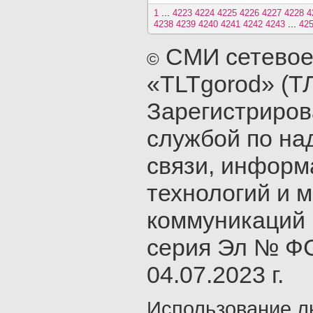
...
1
4223
4224
4225
4226
4227
4228
4
...
4238
4239
4240
4241
4242
4243
42
СМИ сетевое
©
«TLTgorod» (Т
Зарегистриро
службой по на
связи, инфор
технологий и 
коммуникаций 
серия Эл № ФС
04.07.2023 г.
Использование л