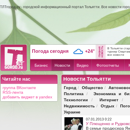
ТЛТгород.ру - городской информационный портал Тольятти. Все новости гор
В Тольятти ста
Погода сегодня
+24°
турнир Спартак
все новости
Бизнес
Новости
Видео
Фотоотчеты
Новости Тольятти
Читайте нас
Город
Общество
Автоново
группа ВКонтакте
/
/
RSS-лента
Политика
Экономика и би
/
добавить виджет в yandex
Технологии
Интернет
/
/
Недвижимость
Отдых
Пог
/
/
Украине
07.01.2013 0:22
У Плющенко и Рудковс
В семье продюсера Ян