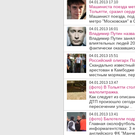
04.01.2013 17:10
Машиниста поезда метр
Тольятти, сразил серд
Машинист поезда, под 
метро "Московская" в 
04.01.2013 16:01
Владимир Путин назва
Владимир Путин занял 
влиятельных людей 201
фактически оказавшись
04.01.2013 15:51
Российский олигарх По
Скандально известный
арестован в Камбодже
местным морякам, пер
04.01.2013 13:47
(фото) В Тольятти сто
малолитражка.
Как следует из описани
ДТП произошло сегодня
пересечении улицы ..
04.01.2013 13:41
(фото) Балотелли подр
Главная околофутболь
информагентствах: 3 
английского ФК "Манче