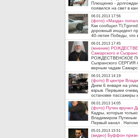
Плющенко - долгожда
появился на свет в ка
06.01.2013 17:56
(фото) «Мазда» попала
Как сообщил TLTgorod 
дорожный инцидент пр
40-летия Победы, что 
06.01.2013 17:45
(мнение) РОЖДЕСТВ
Самарского и Сызранс
РОЖДЕСТВЕНСКОЕ ПОС
Сызранского СЕРГИЯ 
верным чадам Самарск
06.01.2013 14:19
(фото) В центре Влади
Днем 6 января на ули
взрыв. Первыми очеви
остановке пассажиры и
06.01.2013 14:05
(фото) Путин вручил Д
Кадры, которые только
Владимиром Путиным 
Первый канал . Напомн
05.01.2013 15:51
(видео) Буффон призн