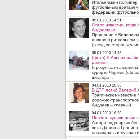
Итальянский голкипе
футбольным вратарем 
федерации футбольной 
05.01.2013 14:51
Стало известно, когда
Андреевым.
Прощание с Валерием
января в ритуальном з
(заезд со стороны улиц
05.01.2013 14:18
(фото) В Альпах разби
ранены .
В результате аварии 
курорте Чермис (облас
шестеро ..
04.01.2013 20:38
В ДТП погиб Валерий А
Трагическое известие 
дорожно-транспортном
Андреев – главный ..
04.01.2013 18:20
Повесть чудовищных л
Автора ряда ярких бе
века Даниила Гранина 
называлась и лучшая из