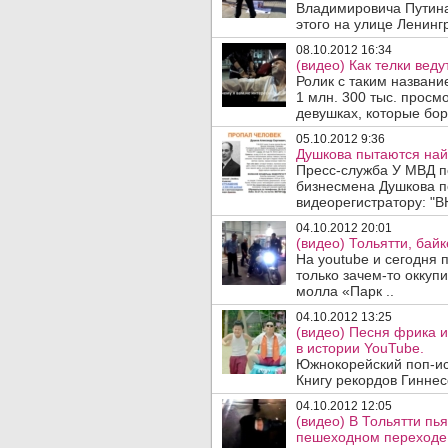
Владимировича Путина
этого на улице Ленинг
08.10.2012 16:34
(видео) Как телки вед
Ролик с таким названи
1 млн. 300 тыс. просм
девушках, которые борю
05.10.2012 9:36
Душкова пытаются най
Пресс-служба У МВД по
бизнесмена Душкова п
видеорегистратору: 
04.10.2012 20:01
(видео) Тольятти, бай
На youtube и сегодня 
только зачем-то окку
молла «Парк ..
04.10.2012 13:25
(видео) Песня фрика 
в истории YouTube.
Южнокорейский поп-и
Книгу рекордов Гиннес
04.10.2012 12:05
(видео) В Тольятти пь
пешеходном переходе