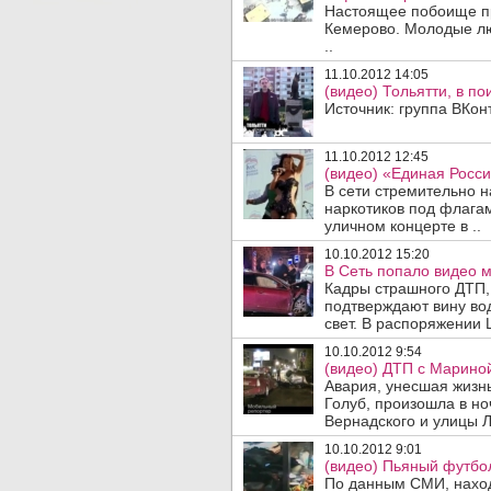
Настоящее побоище п
Кемерово. Молодые лю
..
11.10.2012 14:05
(видео) Тольятти, в по
Источник: группа ВКон
11.10.2012 12:45
(видео) «Единая Росси
В сети стремительно 
наркотиков под флагам
уличном концерте в ..
10.10.2012 15:20
В Сеть попало видео 
Кадры страшного ДТП,
подтверждают вину вод
свет. В распоряжении L
10.10.2012 9:54
(видео) ДТП с Мариной
Авария, унесшая жизн
Голуб, произошла в но
Вернадского и улицы Л
10.10.2012 9:01
(видео) Пьяный футбол
По данным СМИ, наход