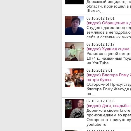
Дорожный инцидент, п
области, произошел в 
Шимко, ..
03.10.2012 19:01
(видео) Обращение к д
Студент-дагестанец од
земляков в неподобаю
себя и остальных выхо
03.10.2012 16:17
(видео) Худшая сцена 
Ролик со сценой смерт
1974 г., названный "х
на YouTube ..
03.10.2012 9:01
(видео) Блогера Рому
на три буквы.
Осторожно! Присутств
блогера Рому Желудя (
на ..
02.10.2012 13:08
(видео) Даги, свадьбы
Доренко в своем блоге
произошедшем во врем
Осторожно: присутству
youtube.ru