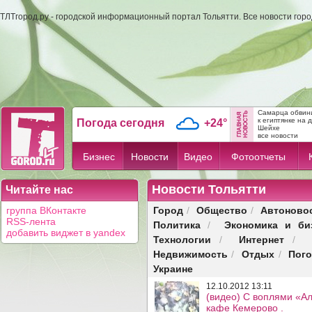
ТЛТгород.ру - городской информационный портал Тольятти. Все новости гор
Самарца обвини
к египтянке на 
Погода сегодня
+24°
Шейхе
все новости
Бизнес
Новости
Видео
Фотоотчеты
Новости Тольятти
Читайте нас
Город
Общество
Автоново
группа ВКонтакте
/
/
RSS-лента
Политика
Экономика и би
/
добавить виджет в yandex
Технологии
Интернет
/
/
Недвижимость
Отдых
Пог
/
/
Украине
12.10.2012 13:11
(видео) С воплями «Ал
кафе Кемерово .