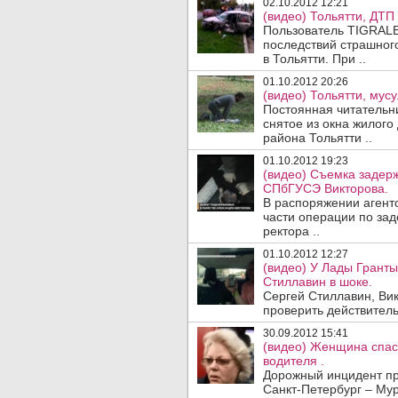
02.10.2012 12:21
(видео) Тольятти, ДТП
Пользователь TIGRALE
последствий страшног
в Тольятти. При ..
01.10.2012 20:26
(видео) Тольятти, му
Постоянная читательн
снятое из окна жилого
района Тольятти ..
01.10.2012 19:23
(видео) Съемка задер
СПбГУСЭ Викторова.
В распоряжении агентс
части операции по за
ректора ..
01.10.2012 12:27
(видео) У Лады Гранты
Стиллавин в шоке.
Сергей Стиллавин, Ви
проверить действитель
30.09.2012 15:41
(видео) Женщина спас
водителя .
Дорожный инцидент пр
Санкт-Петербург – Мур