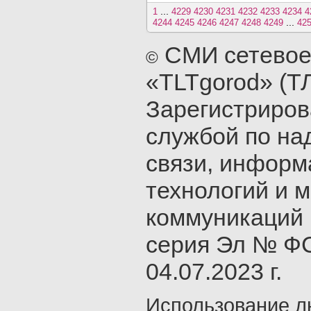
...
1
4229
4230
4231
4232
4233
4234
4
...
4244
4245
4246
4247
4248
4249
42
СМИ сетевое
©
«TLTgorod» (Т
Зарегистриро
службой по на
связи, инфор
технологий и 
коммуникаций 
серия Эл № ФС
04.07.2023 г.
Использование л