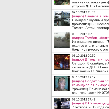
опьянения, накануне 
устроил ДТП в Бельгии.
09.10.2012 11:07
(видео) Свадьба в Том
Скандал с шумным пра
произошедший несколь
Томске. Автоинспектор
09.10.2012 10:13
(видео) Тамбов, жёстк
Из описания аварии: "
ехал со значительным 
больницу вместе с его
08.10.2012 20:59
(видео) В Тольятти пр
Сегодня, 8 октября, в
серьезное ДТП. О нем
Константин С. "Авария 
08.10.2012 19:17
(видео) Солдат был со
командира в Приморск
Уроженец Тюменской о
воинской части № 0705
08.10.2012 17:43
(видео) В Самаре дед
7 октября 2012 года 