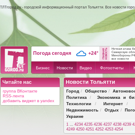
ТЛТгород.ру - городской информационный портал Тольятти. Все новости гор
Ночная атака б
Самарскую обл
Погода сегодня
+24°
Минобороны Р
все новости
Бизнес
Новости
Видео
Фотоотчеты
Новости Тольятти
Читайте нас
Город
Общество
Автоново
группа ВКонтакте
/
/
RSS-лента
Политика
Экономика и би
/
добавить виджет в yandex
Технологии
Интернет
/
/
Недвижимость
Отдых
Пог
/
/
Украине
...
1
4234
4235
4236
4237
4238
4239
4
4249
4250
4251
4252
4253
4254