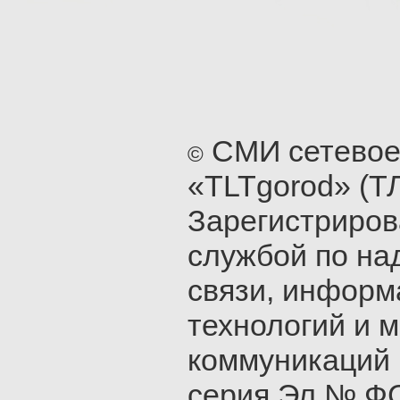
СМИ сетевое
©
«TLTgorod» (Т
Зарегистриро
службой по на
связи, инфор
технологий и 
коммуникаций 
серия Эл № ФС