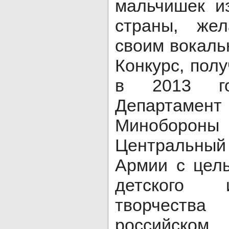
мальчишек и
страны, же
своим вокаль
Конкурс, пол
в 2013 год
Департам
Миноборо
Центральный
Армии с цел
детского 
творчест
российско