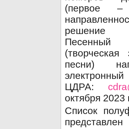
(первое – 
направленно
решение и
Песенны
(творческая
песни) на
электро
ЦДРА:
cdra
октября 2023 
Список полу
представ