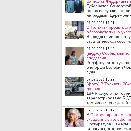
Вячеслав Федорищев в
Губернатор Самарской
одних из лучших стро
наградами. Церемония
07.08.2026 17:01
В Тольятти прошла стр
образовательных учре
В преддверии нового у
стратегическая сессия,
07.08.2026 16:49
(видео) Сообщники тол
следствия.
Ряд фигурантов уголов
блогерши Валерии Чека
суда. ..
07.08.2026 16:33
(фото) В Тольятти 20-
дерево.
18+ 6 августа на терр
зарегистрировано 5 ДТ
том числе трое детей. 
07.08.2026 16:17
В Самаре дроппер вер
украденные телефонн
Прокуратура Самары ч
женщины, которая ста