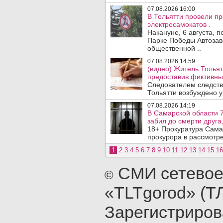
07.08.2026 16:00
В Тольятти провели п
электросамокатов .
Накануне, 6 августа, 
Парке Победы Автозав
общественной ..
07.08.2026 14:59
(видео) Житель Тольят
предоставив фиктивны
Следователем следств
Тольятти возбуждено у
07.08.2026 14:19
В Самарской области 7
забил до смерти друга,
18+ Прокуратура Сама
прокурора в рассмотр
1
2
3
4
5
6
7
8
9
10
11
12
13
14
15
16
СМИ сетевое
©
«TLTgorod» (Т
Зарегистриро