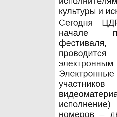
исполнител
культуры и ис
Сегодня ЦД
начале п
фестива
проводит
электрон
Электро
участник
видеомат
исполнение
номеров – д