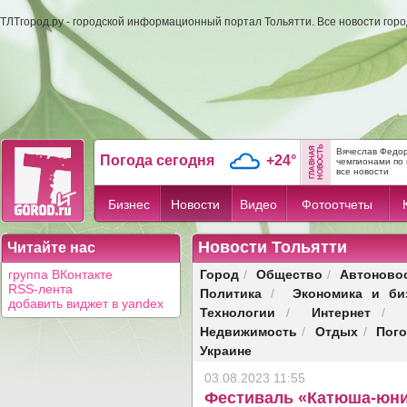
ТЛТгород.ру - городской информационный портал Тольятти. Все новости гор
Вячеслав Федор
Погода сегодня
+24°
чемпионами по 
все новости
Бизнес
Новости
Видео
Фотоотчеты
Новости Тольятти
Читайте нас
Город
Общество
Автоново
группа ВКонтакте
/
/
RSS-лента
Политика
Экономика и би
/
добавить виджет в yandex
Технологии
Интернет
/
/
Недвижимость
Отдых
Пог
/
/
Украине
03.08.2023 11:55
Фестиваль «Катюша-юни