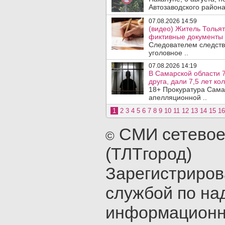
Автозаводского район
07.08.2026 14:59
(видео) Житель Тольят
фиктивные документы 
Следователем следств
уголовное ..
07.08.2026 14:19
В Самарской области 7
друга, дали 7,5 лет ко
18+ Прокуратура Сама
апелляционной ..
1
2
3
4
5
6
7
8
9
10
11
12
13
14
15
16
СМИ сетевое
©
(ТЛТгород)
Зарегистриро
службой по на
информационн