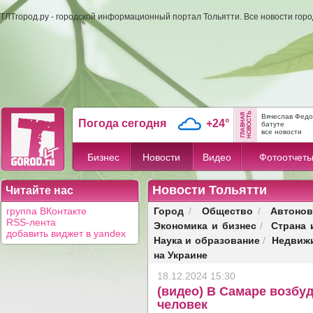
ТЛТгород.ру - городской информационный портал Тольятти. Все новости гор
Вячеслав Федо
Погода сегодня
+24°
батуте
все новости
Бизнес
Новости
Видео
Фотоотчет
Новости Тольятти
Читайте нас
Город
Общество
Автонов
группа ВКонтакте
/
/
RSS-лента
Экономика и бизнес
Страна 
/
добавить виджет в yandex
Наука и образование
Недвиж
/
на Украине
18.12.2024 15:30
(видео) В Самаре возбуд
человек