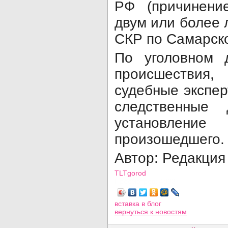
РФ (причинени
двум или более 
СКР по Самарско
По уголовном 
происшествия,
судебные экспе
следственные 
установлени
произошедшего.
Автор: Редакци
TLTgorod
Просмотров: 4803
вставка в блог
вернуться
к новостям