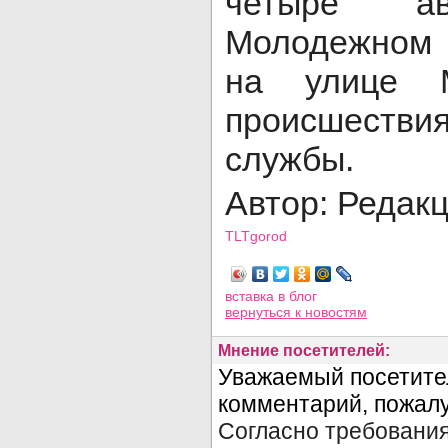
четыре а
Молодежном 
на улице 
происшестви
службы.
Автор: Редак
TLTgorod
Просмотров: 8923
вставка в блог
вернуться
к новостям
Мнение посетителей: