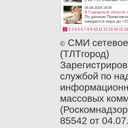
06.08.2026 16:05
В Самарской области 
По данным Приволжско
ожидается жара до +33
1
2
3
4
5
6
7
8
9
10
11
12
13
14
15
16
СМИ сетевое
©
(ТЛТгород)
Зарегистриро
службой по на
информационн
массовых ком
(Роскомнадзор
85542 от 04.07.