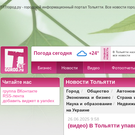
ТЛТгород.ру - городской информационный портал Тольятти. Все новости гор
В Тольятти на
Погода сегодня
+24°
все новости
Бизнес
Новости
Видео
Фотоотчет
Новости Тольятти
Читайте нас
Город
Общество
Автонов
группа ВКонтакте
/
/
RSS-лента
Экономика и бизнес
Страна 
/
добавить виджет в yandex
Наука и образование
Недвиж
/
на Украине
26.06.2025 9:58
(видео) В Тольятти упа