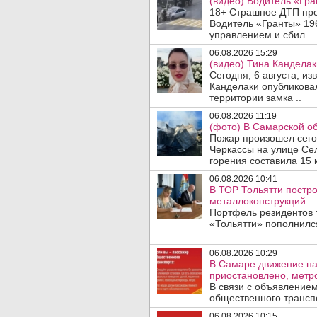
(видео) Водитель «Гра
18+ Страшное ДТП прои
Водитель «Гранты» 19
управлением и сбил ..
06.08.2026 15:29
(видео) Тина Канделак
Сегодня, 6 августа, и
Канделаки опубликовал
территории замка ..
06.08.2026 11:19
(фото) В Самарской об
Пожар произошел сегодн
Черкассы на улице Се
горения составила 15 
06.08.2026 10:41
В ТОР Тольятти постро
металлоконструкций.
Портфель резидентов 
«Тольятти» пополнилс
..
06.08.2026 10:29
В Самаре движение на
приостановлено, метро
В связи с объявление
общественного трансп
06.08.2026 10:15