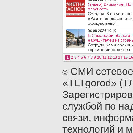
(видео) Внимание! По
опасность.
Сегодня, 6 августа, п
«Ракетная опасность».
официальных ..
06.08.2026 10:10
В Самарской области 
нарушителей из стран
Сотрудниками полиции
территории строительн
1
2
3
4
5
6
7
8
9
10
11
12
13
14
15
16
СМИ сетевое
©
«TLTgorod» (Т
Зарегистриро
службой по на
связи, инфор
технологий и 