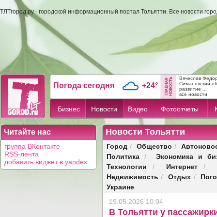
ТЛТгород.ру - городской информационный портал Тольятти. Все новости гор
Вячеслав Федо
Симановский об
Погода сегодня
+24°
развитие ...
все новости
Бизнес
Новости
Видео
Фотоотчеты
Новости Тольятти
Читайте нас
Город
Общество
Автоново
группа ВКонтакте
/
/
RSS-лента
Политика
Экономика и би
/
добавить виджет в yandex
Технологии
Интернет
/
/
Недвижимость
Отдых
Пог
/
/
Украине
19.05.2026 10:04
В Тольятти у пассажирк