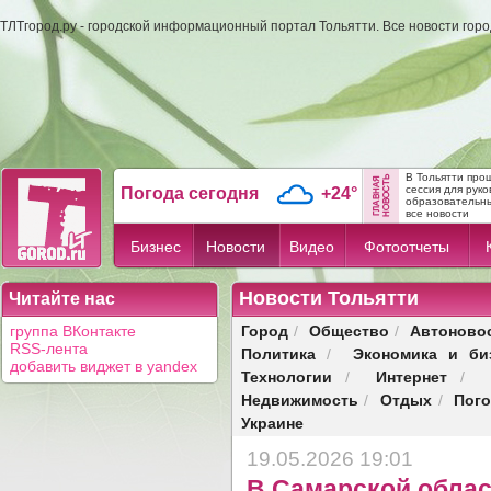
ТЛТгород.ру - городской информационный портал Тольятти. Все новости гор
В Тольятти про
сессия для рук
Погода сегодня
+24°
образовательных
все новости
Бизнес
Новости
Видео
Фотоотчеты
Новости Тольятти
Читайте нас
Город
Общество
Автоново
группа ВКонтакте
/
/
RSS-лента
Политика
Экономика и би
/
добавить виджет в yandex
Технологии
Интернет
/
/
Недвижимость
Отдых
Пог
/
/
Украине
19.05.2026 19:01
В Самарской облас