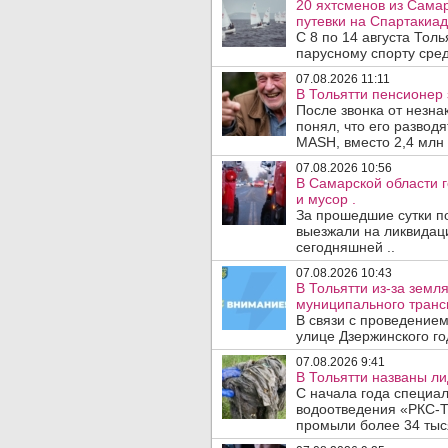
20 яхтсменов из Сама
путевки на Спартакиад
С 8 по 14 августа Тол
парусному спорту сред
07.08.2026 11:11
В Тольятти пенсионер
После звонка от незна
понял, что его развод
MASH, вместо 2,4 млн 
07.08.2026 10:56
В Самарской области г
и мусор .
За прошедшие сутки п
выезжали на ликвидаци
сегодняшней ..
07.08.2026 10:43
В Тольятти из-за зем
муниципального транс
В связи с проведением
улице Дзержинского го
07.08.2026 9:41
В Тольятти названы л
С начала года специа
водоотведения «РКС-Т
промыли более 34 тыся