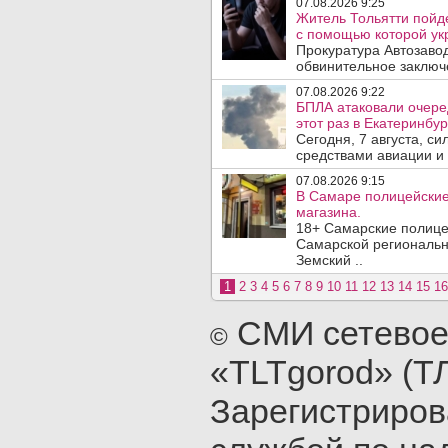
07.08.2026 9:25
Житель Тольятти пойд
с помощью которой укр
Прокуратура Автозавод
обвинительное заключе
07.08.2026 9:22
БПЛА атаковали очеред
этот раз в Екатеринбур
Сегодня, 7 августа, с
средствами авиации и
07.08.2026 9:15
В Самаре полицейские 
магазина.
18+ Самарские полице
Самарской региональн
Земский ..
1
2
3
4
5
6
7
8
9
10
11
12
13
14
15
16
СМИ сетевое
©
«TLTgorod» (Т
Зарегистриро