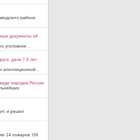
аводского района
вные документы об
о уголовное ..
уга, дали 7,5 лет
и апелляционной ..
иаде народов России.
ильнейших
ят, и решил
ию 14 пожаров. Об