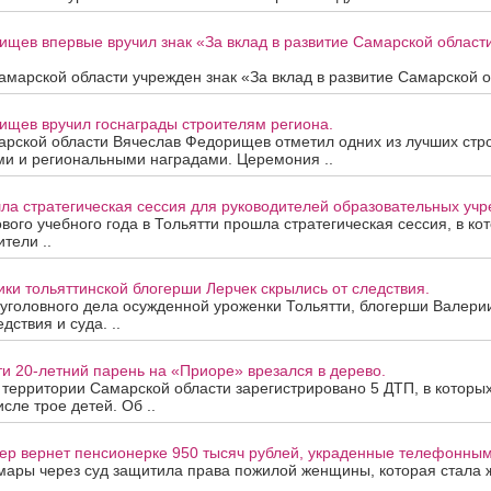
ищев впервые вручил знак «За вклад в развитие Самарской облас
марской области учрежден знак «За вклад в развитие Самарской об
ищев вручил госнаграды строителям региона.
арской области Вячеслав Федорищев отметил одних из лучших стр
ми и региональными наградами. Церемония ..
ла стратегическая сессия для руководителей образовательных уч
вого учебного года в Тольятти прошла стратегическая сессия, в ко
тели ..
ки тольяттинской блогерши Лерчек скрылись от следствия.
уголовного дела осужденной уроженки Тольятти, блогерши Валери
дствия и суда. ..
ти 20-летний парень на «Приоре» врезался в дерево.
а территории Самарской области зарегистрировано 5 ДТП, в которы
исле трое детей. Об ..
ер вернет пенсионерке 950 тысяч рублей, украденные телефонны
мары через суд защитила права пожилой женщины, которая стала