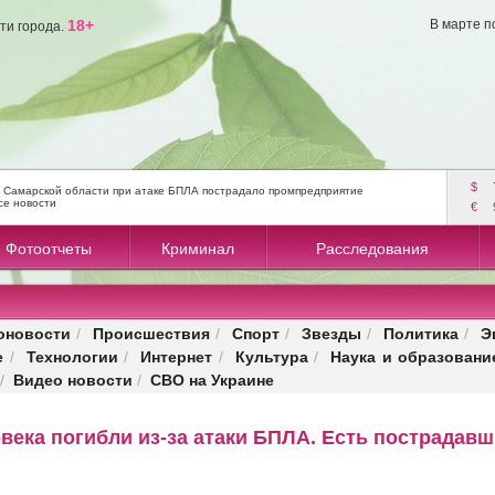
18+
В марте п
ти города.
$
 Самарской области при атаке БПЛА пострадало промпредприятие
се новости
€
Фотоотчеты
Криминал
Расследования
оновости
Происшествия
Спорт
Звезды
Политика
Э
/
/
/
/
/
е
Технологии
Интернет
Культура
Наука и образовани
/
/
/
/
Видео новости
СВО на Украине
/
/
века погибли из-за атаки БПЛА. Есть пострадав