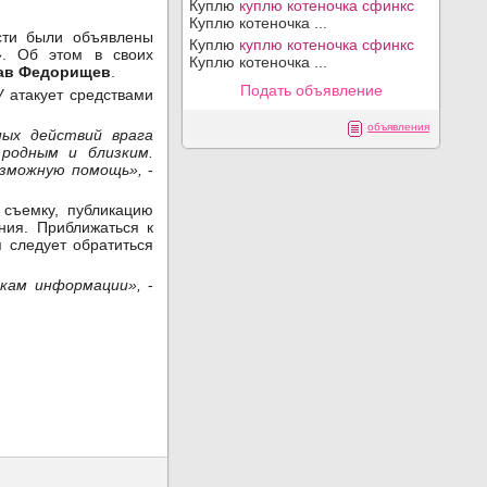
Куплю
куплю котеночка сфинкс
Куплю котеночка ...
сти были объявлены
Куплю
куплю котеночка сфинкс
». Об этом в своих
Куплю котеночка ...
ав Федорищев
.
Подать объявление
У атакует средствами
объявления
чных
действий
врага
я
родным
и
близким.
озможную помощь»,
-
 съемку, публикацию
ния. Приближаться к
 следует обратиться
икам информации»,
-