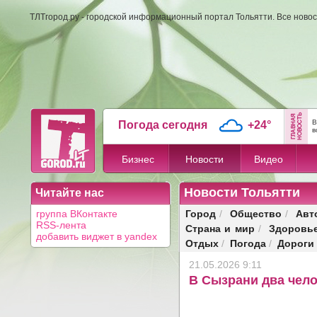
ТЛТгород.ру - городской информационный портал Тольятти. Все новос
В
Погода сегодня
+24°
в
Бизнес
Новости
Видео
Новости Тольятти
Читайте нас
Город
Общество
Авт
группа ВКонтакте
/
/
RSS-лента
Страна и мир
Здоровь
/
добавить виджет в yandex
Отдых
Погода
Дороги
/
/
21.05.2026 9:11
В Сызрани два чело