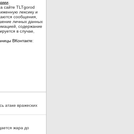
ь атаке вражеских
дается жара до