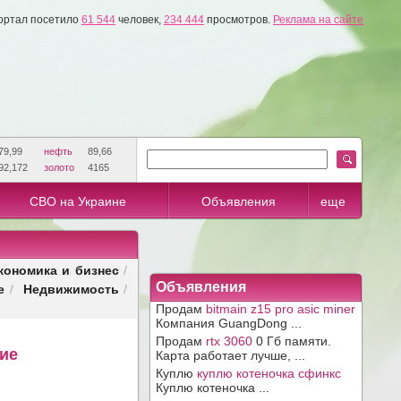
ортал посетило
61 544
человек,
234 444
просмотров.
Реклама на сайте
79,99
нефть
89,66
92,172
золото
4165
СВО на Украине
Объявления
еще
кономика и бизнес
/
е
Недвижимость
Объявления
/
/
Продам
bitmain z15 pro asic miner
Компания GuangDong ...
Продам
rtx 3060
0 Гб памяти.
шие
Карта работает лучше, ...
Куплю
куплю котеночка сфинкс
Куплю котеночка ...