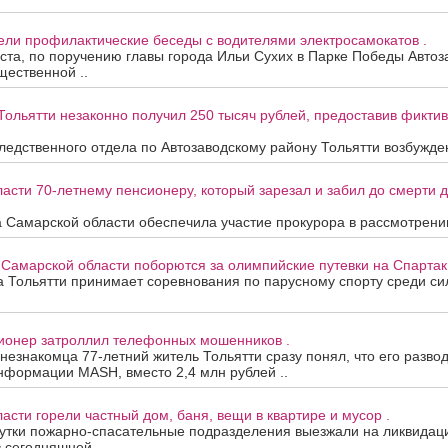
ели профилактические беседы с водителями электросамокатов .
уста, по поручению главы города Ильи Сухих в Парке Победы Автоз
ественной ..
Тольятти незаконно получил 250 тысяч рублей, предоставив фикти
едственного отдела по Автозаводскому району Тольятти возбужден
асти 70-летнему пенсионеру, который зарезал и забил до смерти др
 Самарской области обеспечила участие прокурора в рассмотрени
 Самарской области поборются за олимпийские путевки на Спартак
та Тольятти принимает соревнования по парусному спорту среди с
сионер затроллил телефонных мошенников .
 незнакомца 77-летний житель Тольятти сразу понял, что его развод
нформации MASH, вместо 2,4 млн рублей ..
асти горели частный дом, баня, вещи в квартире и мусор .
утки пожарно-спасательные подразделения выезжали на ликвидац
в сегодняшней ..