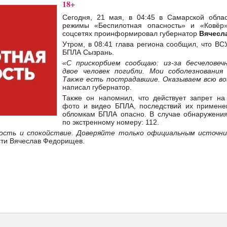
18+
Сегодня, 21 мая, в 04:45 в Самарской обла
режимы «Беспилотная опасность» и «Ковёр
соцсетях проинформировал губернатор
Вячесл
Утром, в 08:41 глава региона сообщил, что ВС
БПЛА Сызрань.
«С прискорбием сообщаю: из-
за
бесчелове
двое
человек
погибли.
Мои
соболезновани
Также есть пострадавшие. Оказываем всю в
написал губернатор.
Также он напомнил, что действует запрет на
фото и видео БПЛА, последствий их примене
обломкам БПЛА опасно. В случае обнаружения
по экстренному номеру: 112.
ость и спокойствие. Доверяйте только официальным источн
сти Вячеслав Федорищев.