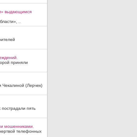
ти» выдающимся
ласти», ..
оителей
реждений.
торой приняли
и Чекалиной (Лерчек)
х пострадали пять
ми мошенниками.
 жертвой телефонных