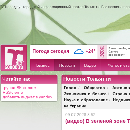
ТЛТгород.ру - городской информационный портал Тольятти. Все новости гор
Вячеслав Федо
Погода сегодня
+24°
батуте
все новости
Бизнес
Новости
Видео
Фотоотчет
Новости Тольятти
Читайте нас
Город
Общество
Автонов
группа ВКонтакте
/
/
RSS-лента
Экономика и бизнес
Страна 
/
добавить виджет в yandex
Наука и образование
Недвиж
/
на Украине
09.07.2026 8:52
(видео) В зеленой зоне 