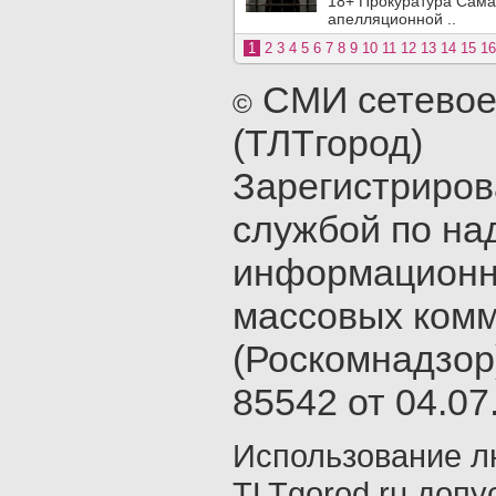
18+ Прокуратура Сама
апелляционной ..
1
2
3
4
5
6
7
8
9
10
11
12
13
14
15
16
СМИ сетевое
©
(ТЛТгород)
Зарегистриро
службой по на
информационн
массовых ком
(Роскомнадзор
85542 от 04.07.
Использование л
TLTgorod.ru допу