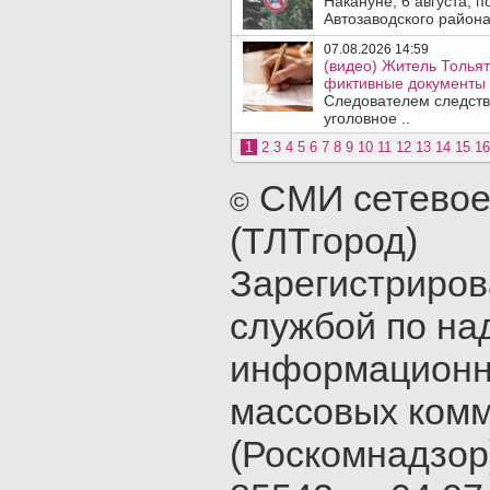
Накануне, 6 августа, 
Автозаводского район
07.08.2026 14:59
(видео) Житель Тольят
фиктивные документы 
Следователем следств
уголовное ..
1
2
3
4
5
6
7
8
9
10
11
12
13
14
15
16
СМИ сетевое
©
(ТЛТгород)
Зарегистриро
службой по на
информационн
массовых ком
(Роскомнадзор