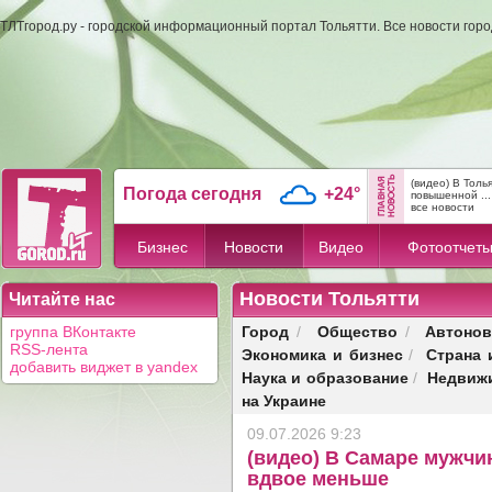
ТЛТгород.ру - городской информационный портал Тольятти. Все новости гор
(видео) В Тол
Погода сегодня
+24°
повышенной ...
все новости
Бизнес
Новости
Видео
Фотоотчет
Новости Тольятти
Читайте нас
Город
Общество
Автонов
группа ВКонтакте
/
/
RSS-лента
Экономика и бизнес
Страна 
/
добавить виджет в yandex
Наука и образование
Недвиж
/
на Украине
09.07.2026 9:23
(видео) В Самаре мужчин
вдвое меньше