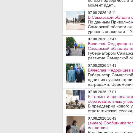
ночью подверглось ата
момент идет ..
07.08.2026 18:11
В Самарской области 
По данным Приволжско
Самарской области ож
уровень опасности. ГУ
07.08.2026 17:47
Вячеслав Федорищев в
Самарской области» 
Губернатором Самарск
развитие Самарской об
07.08.2026 17:41
Вячеслав Федорищев в
Губернатор Самарской
одних из лучших стро
наградами. Церемония
07.08.2026 17:01
В Тольятти прошла стр
образовательных учре
В преддверии нового у
стратегическая сессия,
07.08.2026 16:49
(видео) Сообщники тол
следствия.
Ряд фигурантов уголов