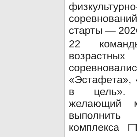
физкультурно
соревнова
старты — 202
22 коман
возрастны
соревновали
«Эстафета», 
в цель».
желающий м
выполнит
комплекса 