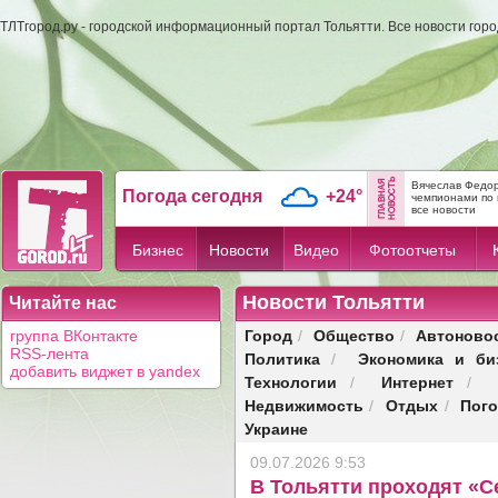
ТЛТгород.ру - городской информационный портал Тольятти. Все новости гор
Вячеслав Федор
Погода сегодня
+24°
чемпионами по 
все новости
Бизнес
Новости
Видео
Фотоотчеты
Новости Тольятти
Читайте нас
Город
Общество
Автоново
группа ВКонтакте
/
/
RSS-лента
Политика
Экономика и би
/
добавить виджет в yandex
Технологии
Интернет
/
/
Недвижимость
Отдых
Пог
/
/
Украине
09.07.2026 9:53
В Тольятти проходят «С