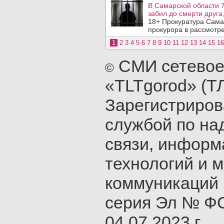
В Самарской области 7
забил до смерти друга,
18+ Прокуратура Сама
прокурора в рассмотр
1
2
3
4
5
6
7
8
9
10
11
12
13
14
15
16
СМИ сетевое
©
«TLTgorod» (Т
Зарегистриро
службой по на
связи, инфор
технологий и 
коммуникаций 
серия Эл № ФС
04.07.2023 г.