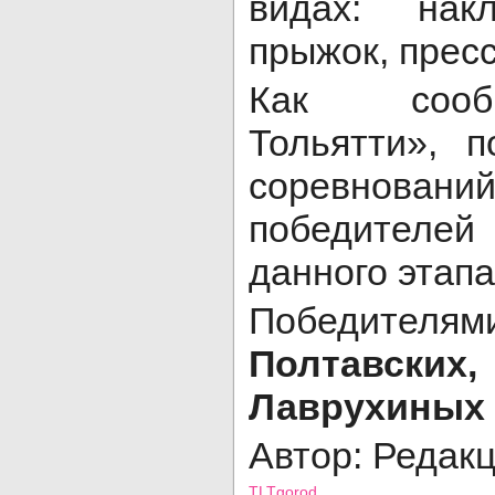
видах: нак
прыжок, пресс
Как сооб
Тольятти», 
соревнова
победител
данного этапа
Победителя
Полтавских
Лаврухиных
Автор: Редак
TLTgorod