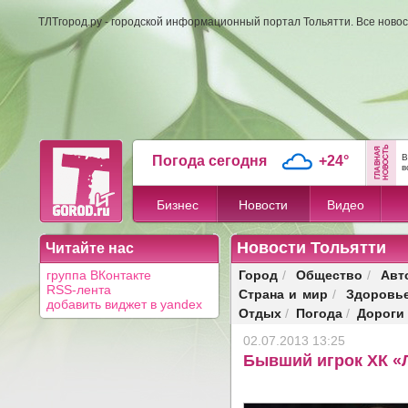
ТЛТгород.ру - городской информационный портал Тольятти. Все новос
В
Погода сегодня
+24°
в
Бизнес
Новости
Видео
Новости Тольятти
Читайте нас
Город
Общество
Авт
группа ВКонтакте
/
/
RSS-лента
Страна и мир
Здоровь
/
добавить виджет в yandex
Отдых
Погода
Дороги
/
/
02.07.2013 13:25
Бывший игрок ХК «