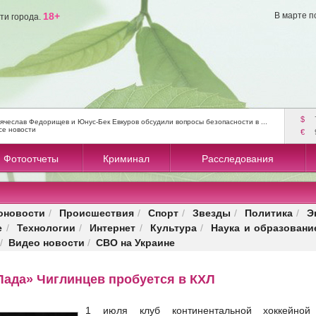
18+
В марте п
ти города.
$
ячеслав Федорищев и Юнус-Бек Евкуров обсудили вопросы безопасности в ...
се новости
€
Фотоотчеты
Криминал
Расследования
оновости
Происшествия
Спорт
Звезды
Политика
Э
/
/
/
/
/
е
Технологии
Интернет
Культура
Наука и образовани
/
/
/
/
Видео новости
СВО на Украине
/
/
Лада» Чиглинцев пробуется в КХЛ
1 июля клуб континентальной хоккейной