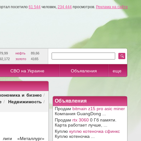
ортал посетило
61 544
человек,
234 444
просмотров.
Реклама на сайте
79,99
нефть
89,66
92,172
золото
4165
СВО на Украине
Объявления
еще
кономика и бизнес
/
е
Недвижимость
Объявления
/
/
Продам
bitmain z15 pro asic miner
Компания GuangDong ...
Продам
rtx 3060
0 Гб памяти.
Карта работает лучше, ...
Куплю
куплю котеночка сфинкс
Куплю котеночка ...
 лиги «Металлург»