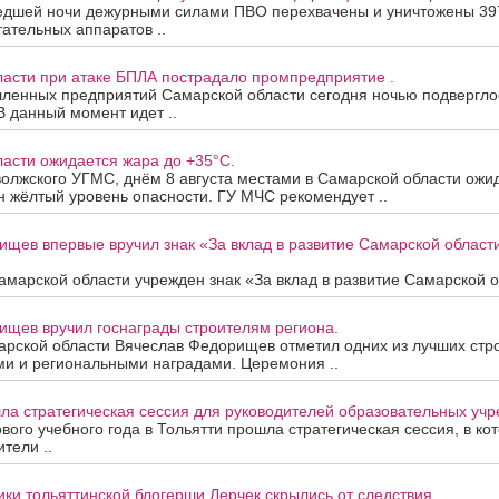
едшей ночи дежурными силами ПВО перехвачены и уничтожены 39
ательных аппаратов ..
ласти при атаке БПЛА пострадало промпредприятие .
ленных предприятий Самарской области сегодня ночью подверглос
В данный момент идет ..
асти ожидается жара до +35°C.
олжского УГМС, днём 8 августа местами в Самарской области ожи
 жёлтый уровень опасности. ГУ МЧС рекомендует ..
ищев впервые вручил знак «За вклад в развитие Самарской облас
марской области учрежден знак «За вклад в развитие Самарской об
ищев вручил госнаграды строителям региона.
арской области Вячеслав Федорищев отметил одних из лучших стр
ми и региональными наградами. Церемония ..
ла стратегическая сессия для руководителей образовательных уч
вого учебного года в Тольятти прошла стратегическая сессия, в ко
тели ..
ки тольяттинской блогерши Лерчек скрылись от следствия.