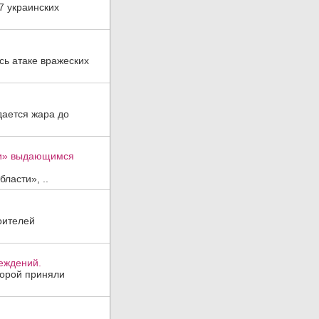
7 украинских
ь атаке вражеских
дается жара до
ти» выдающимся
ласти», ..
оителей
реждений.
торой приняли