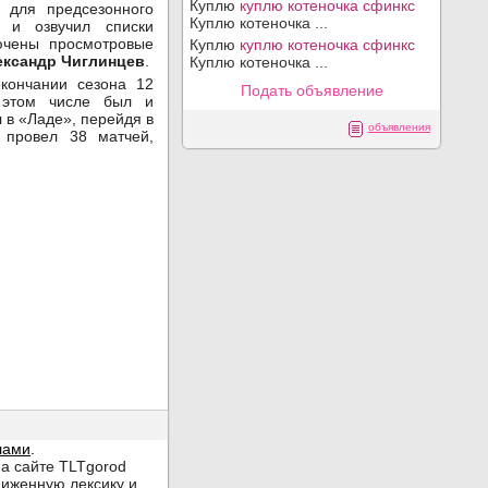
Куплю
куплю котеночка сфинкс
ы для предсезонного
Куплю котеночка ...
е и озвучил списки
ючены просмотровые
Куплю
куплю котеночка сфинкс
ександр Чиглинцев
.
Куплю котеночка ...
окончании сезона 12
Подать объявление
В этом числе был и
в «Ладе», перейдя в
объявления
 провел 38 матчей,