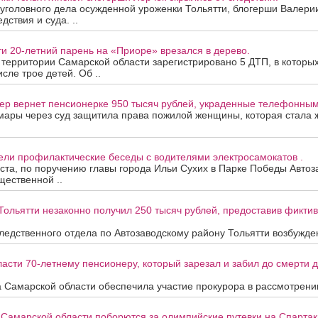
уголовного дела осужденной уроженки Тольятти, блогерши Валери
дствия и суда. ..
ти 20-летний парень на «Приоре» врезался в дерево.
а территории Самарской области зарегистрировано 5 ДТП, в которы
исле трое детей. Об ..
ер вернет пенсионерке 950 тысяч рублей, украденные телефонны
мары через суд защитила права пожилой женщины, которая стала
ели профилактические беседы с водителями электросамокатов .
уста, по поручению главы города Ильи Сухих в Парке Победы Автоз
ественной ..
Тольятти незаконно получил 250 тысяч рублей, предоставив фикти
едственного отдела по Автозаводскому району Тольятти возбужден
асти 70-летнему пенсионеру, который зарезал и забил до смерти др
 Самарской области обеспечила участие прокурора в рассмотрени
 Самарской области поборются за олимпийские путевки на Спартак