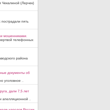
и Чекалиной (Лерчек)
х пострадали пять
ми мошенниками.
 жертвой телефонных
аводского района
вные документы об
о уголовное ..
уга, дали 7,5 лет
и апелляционной ..
иаде народов России.