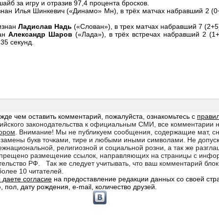
айб за игру и отразив 97,4 процента бросков.
нан Илья Шинкевич («Динамо» Мн), в трёх матчах набравший 2 (0+
изнан
Ладислав Надь
(«Слован»), в трех матчах набравший 7 (2+5)
нан
Александр Шаров
(«Лада»), в трёх встречах набравший 2 (1
35 секунд.