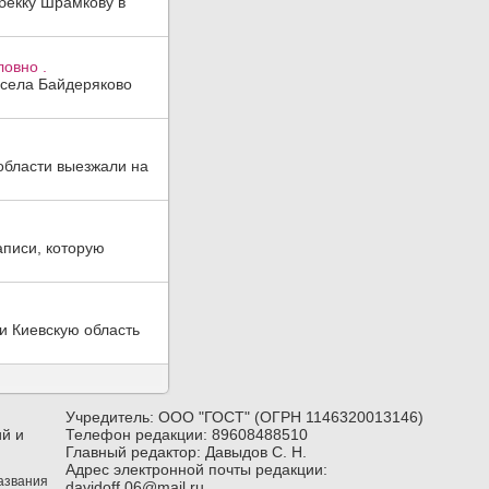
бекку Шрамкову в
ловно .
 села Байдеряково
области выезжали на
аписи, которую
и Киевскую область
Учредитель: ООО "ГОСТ" (ОГРН 1146320013146)
й и
Телефон редакции: 89608488510
Главный редактор: Давыдов С. Н.
Адрес электронной почты редакции:
названия
davidoff.06@mail.ru