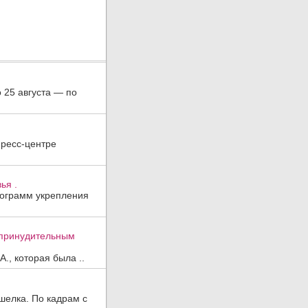
о 25 августа — по
пресс-центре
ья .
рограмм укрепления
к принудительным
., которая была ..
шелка. По кадрам с