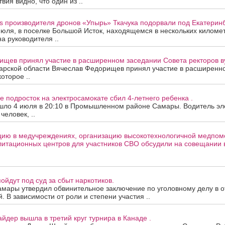
ия видно, что один из ..
s производителя дронов «Упырь» Ткачука подорвали под Екатеринб
июля, в поселке Большой Исток, находящемся в нескольких киломе
на руководителя ..
ищев принял участие в расширенном заседании Совета ректоров в
арской области Вячеслав Федорищев принял участие в расширенн
которое ..
е подросток на электросамокате сбил 4-летнего ребенка .
шло 4 июля в 20:10 в Промышленном районе Самары. Водитель эле
человек, ..
цию в медучреждениях, организацию высокотехнологичной медпом
литационных центров для участников СВО обсудили на совещании 
ойдут под суд за сбыт наркотиков.
амары утвердил обвинительное заключение по уголовному делу в 
. В зависимости от роли и степени участия ..
йдер вышла в третий круг турнира в Канаде .