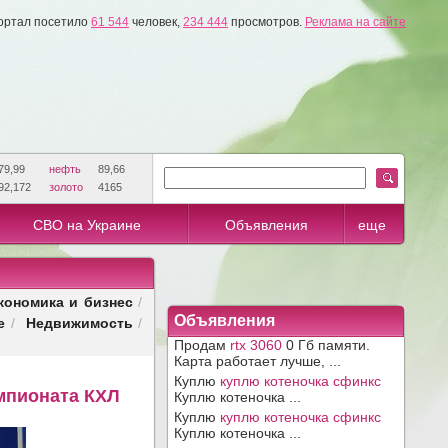
ортал посетило
61 544
человек,
234 444
просмотров.
Реклама на сайте
79,99
нефть
89,66
92,172
золото
4165
СВО на Украине
Объявления
еще
кономика и бизнес
/
е
Недвижимость
Объявления
/
/
Продам
rtx 3060
0 Гб памяти.
Карта работает лучше, ...
Куплю
куплю котеночка сфинкс
мпионата КХЛ
Куплю котеночка ...
Куплю
куплю котеночка сфинкс
Куплю котеночка ...