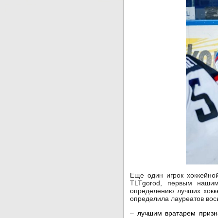
Еще один игрок хоккейно
TLTgorod, первым наши
определению лучших хокке
определила лауреатов вос
– лучшим вратарем приз