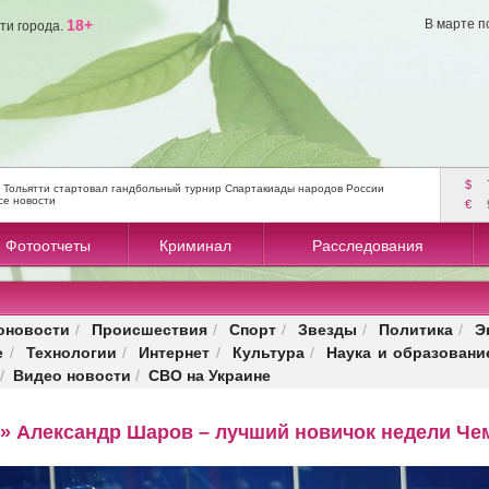
18+
В марте п
ти города.
$
 Тольятти стартовал гандбольный турнир Спартакиады народов России
се новости
€
Фотоотчеты
Криминал
Расследования
оновости
Происшествия
Спорт
Звезды
Политика
Э
/
/
/
/
/
е
Технологии
Интернет
Культура
Наука и образовани
/
/
/
/
Видео новости
СВО на Украине
/
/
 Александр Шаров – лучший новичок недели Че