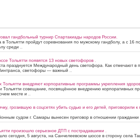
товал гандбольный турнир Спартакиады народов России.
та в Тольятти пройдут соревнования по мужскому гандболу, а с 16 п
лу среди ..
се Тольятти появятся 13 новых светофоров .
ста празднуется Международный день светофора. Как отмечают в 
Минтранса, светофоры — важный ..
х Тольятти внедряют корпоративные программы укрепления здоров
и Тольятти совещание, посвящённое внедрению корпоративных п
очем месте и ..
чку, грозившую в соцсетях убить судью и его детей, приговорили 
онным судом г. Самары вынесен приговор в отношении гражданки А
ьятти произошло серьезное ДТП с пострадавшими .
ло сегодня, 5 августа, на Санчелеевском шоссе в сторону села Та