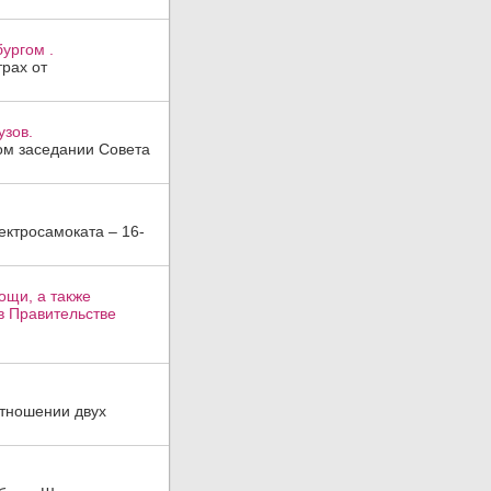
ургом .
трах от
узов.
ом заседании Совета
ктросамоката – 16-
ощи, а также
в Правительстве
отношении двух