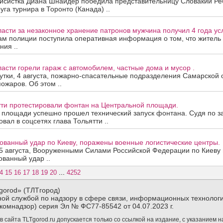
нисистка Диана Шнайдер победила представительницу Словакии Ре
уга турнира в Торонто (Канада) ..
асти за незаконное хранение патронов мужчина получил 4 года ус
ам полиции поступила оперативная информация о том, что житель
ния ..
асти горели гараж с автомобилем, частные дома и мусор .
тки, 4 августа, пожарно-спасательные подразделения Самарской 
ожаров. Об этом ..
тти протестировали фонтан на Центральной площади.
 площади успешно прошел технический запуск фонтана. Судя по з
вал в соцсетях глава Тольятти ..
ованный удар по Киеву, поражены военные логистические центры.
5 августа, Вооруженными Силами Российской Федерации по Киеву 
ванный удар ..
...
4
15
16
17
18
19
20
4252
gorod» (ТЛТгород)
ой службой по надзору в сфере связи, информационных технологи
комнадзор) серия Эл № ФС77-85542 от 04.07.2023 г.
сайта TLTgorod.ru допускается только со ссылкой на издание, с указанием 