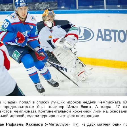
й «Лады» попал в список лучших игроков недели чемпионата К
м представителем был голкипер
Илья Ежов
. А вчера, 27 ок
истов Чемпионата Континентальной хоккейной лиги на основании
ьмой игровой недели турнира в четырех номинациях.
нан
Рафаэль Хакимов
(«Металлург» Нк), из двух матчей один п