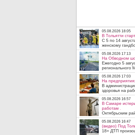
05.08.2026 18:05
В Тольятти стар
С 5 по 14 авгус
женскому гандбо
05.08.2026 17:13
На Обводном шос
Ежегодно 5 авгу
регионального 
05.08.2026 17:03
На предприятия
В администраци
здоровья на раб
05.08.2026 16:57
В Самаре истери
работам .
Октябрьским рай
05.08.2026 16:47
(видео) Под Тол
18+ ДТП произош