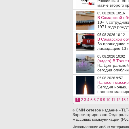
Российская тен
матче второго кр
05.08.2026 10:16
В Самарской обл
18+ К сотрудник
1971 года рожде
05.08.2026 10:12
В Самарской обл
За прошедшие су
ликвидацию 13 п
05.08.2026 10:02
(видео) В Толья
На Центральной
сегодня опублико
05.08.2026 9:57
Нанесен массир
Сегодня ночью, 
нанесен массиро
1
2
3
4
5
6
7
8
9
10
11
12
13
1
СМИ сетевое издание «TLT
©
Зарегистрировано Федеральн
массовых коммуникаций (Рос
Использование любых материалов 