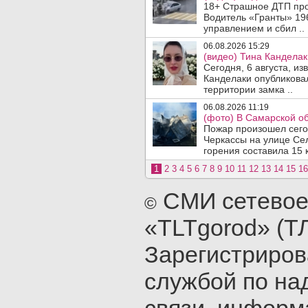
18+ Страшное ДТП прои
Водитель «Гранты» 19
управлением и сбил ..
06.08.2026 15:29
(видео) Тина Канделак
Сегодня, 6 августа, и
Канделаки опубликовал
территории замка ..
06.08.2026 11:19
(фото) В Самарской об
Пожар произошел сегодн
Черкассы на улице Се
горения составила 15 
1
2
3
4
5
6
7
8
9
10
11
12
13
14
15
16
СМИ сетевое
©
«TLTgorod» (Т
Зарегистриро
службой по на