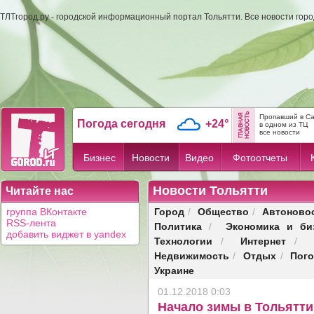
ТЛТгород.ру - городской информационный портал Тольятти. Все новости гор
Пропавший в С
Погода сегодня
+24°
в одном из ТЦ
все новости
Бизнес
Новости
Видео
Фотоотчеты
Новости Тольятти
Читайте нас
Город
Общество
Автоново
группа ВКонтакте
/
/
RSS-лента
Политика
Экономика и би
/
добавить виджет в yandex
Технологии
Интернет
/
/
Недвижимость
Отдых
Пог
/
/
Украине
01.12.2018 0:03
Начало зимы в Тольятт