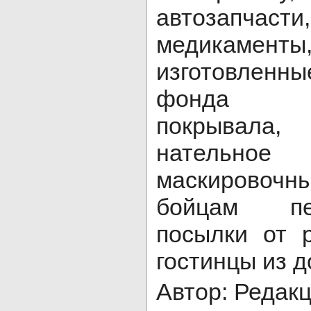
автозапчаст
медикаме
изготовлен
фонда пр
покрывала
нательн
маскировоч
бойцам пе
посылки от 
гостинцы из д
Автор: Редак