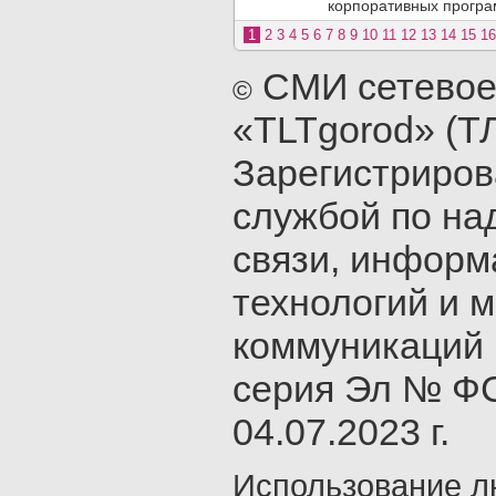
корпоративных програм
1
2
3
4
5
6
7
8
9
10
11
12
13
14
15
16
СМИ сетевое
©
«TLTgorod» (Т
Зарегистриро
службой по на
связи, инфор
технологий и 
коммуникаций 
серия Эл № ФС
04.07.2023 г.
Использование л