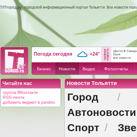
ТЛТгород.ру - городской информационный портал Тольятти. Все новости гор
(фото) В Самар
Погода сегодня
+24°
баня
все новости
Бизнес
Новости
Видео
Фотоотчеты
Новости Тольятти
Читайте нас
Город
группа ВКонтакте
RSS-лента
добавить виджет в yandex
Автоновости
Спорт
Зв
/