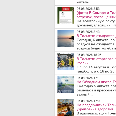
житель,..
06.08.2026 8:53
(фото) В Самаре и То
встречах, посвященны
На электронную почту
документ, гласящий, чт
06.08.2026 8:43
В Тольятти ожидается 
Сегодня, 6 августа, п
осадков не ожидается.
воздуха будет колебать
05.08.2026 18:05
В Тольятти стартовал
России.
С 5 по 14 августа в Т
гандболу, а с 16 по 25
05.08.2026 17:13
На Обводном шоссе То
Ежегодно 5 августа п
отмечают в пресс-цен
важный ..
05.08.2026 17:03
На предприятиях Толь
укрепления здоровья .
В администрации Толь