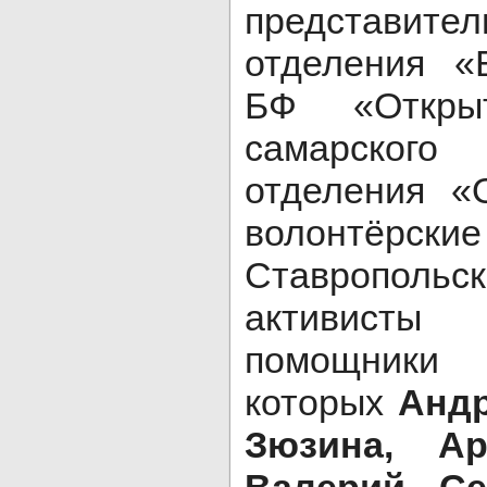
представите
отделения «
БФ «Откры
самарског
отделения «
волонтёрс
Ставропольск
активисты
помощники
которых
Андр
Зюзина, Ар
Валерий Се