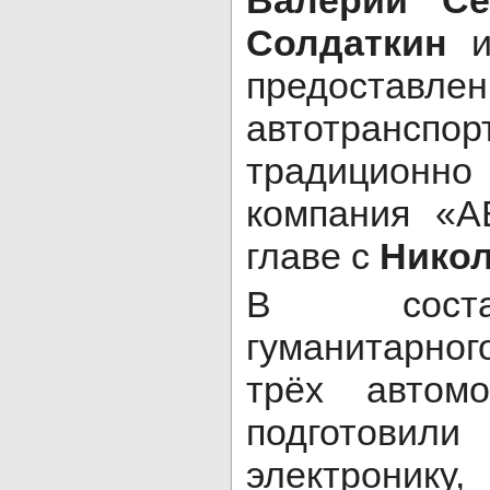
Солдаткин
и
предостав
автотран
традиционно
компания «
главе с
Нико
В соста
гуманитарно
трёх автомо
подгото
электронику