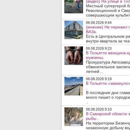
(видео) На улице в То
Местный супергерой бе
Революционной и Сверд
совершающим кульбит 
06.08.2026 9:44
(мнение) Не пережил 
ВАЗа.
Есть в Центральном р
внутри квартала за те
06.08.2026 9:23
В Тольятти женщина-к
мужчины.
Прокуратура Автозавод
обвинительное заключ
летней ..
06.08.2026 9:19
В Тольятти «замкнуло
.
В последние дни глав
много пишет о городск
..
06.08.2026 9:10
В Самарской области 
рыбы .
На территории Безенч
незаконную добычу во