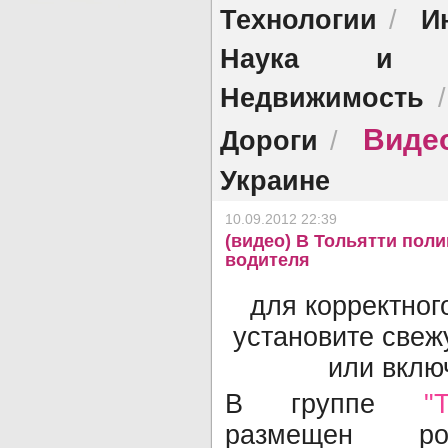
Технологии
И
/
Наука и об
Недвижимость
Виде
Дороги
/
Украине
10.09.2012 22:39
(видео) В Тольятти пол
водителя
для корректног
установите све
или включ
В группе
"
размещен р