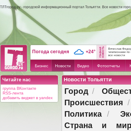
ТЛТгород.ру - городской информационный портал Тольятти. Все новости гор
Вячеслав Федор
Погода сегодня
+24°
чемпионами по 
все новости
Бизнес
Новости
Видео
Фотоотчеты
Новости Тольятти
Читайте нас
Город
Общес
группа ВКонтакте
/
RSS-лента
добавить виджет в yandex
Происшествия
Политика
Эк
/
Страна и ми