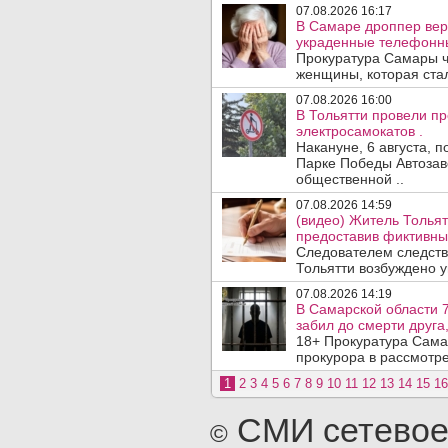
07.08.2026 16:17
В Самаре дроппер вер
украденные телефонн
Прокуратура Самары ч
женщины, которая ста
07.08.2026 16:00
В Тольятти провели п
электросамокатов .
Накануне, 6 августа, 
Парке Победы Автозав
общественной ..
07.08.2026 14:59
(видео) Житель Тольят
предоставив фиктивны
Следователем следств
Тольятти возбуждено у
07.08.2026 14:19
В Самарской области 7
забил до смерти друга,
18+ Прокуратура Сама
прокурора в рассмотр
1
2
3
4
5
6
7
8
9
10
11
12
13
14
15
16
СМИ сетевое
©