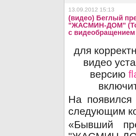
13.09.2012 15:13
(видео) Беглый пр
"ЖАСМИН-ДОМ" (Тол
с видеобращением
для коррект
видео уст
версию
f
включит
На появилс
следующим к
«Бывший пр