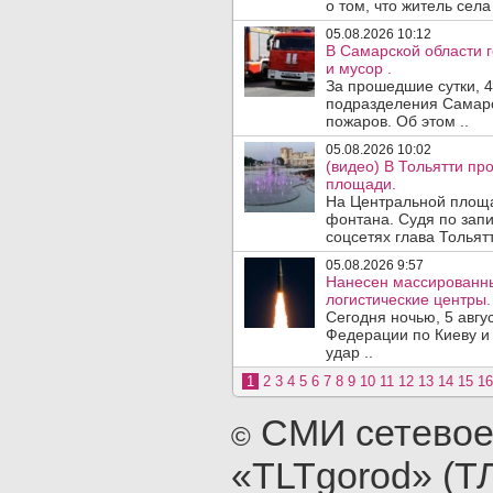
о том, что житель сел
05.08.2026 10:12
В Самарской области 
и мусор .
За прошедшие сутки, 4
подразделения Самарс
пожаров. Об этом ..
05.08.2026 10:02
(видео) В Тольятти п
площади.
На Центральной площа
фонтана. Судя по запи
соцсетях глава Тольятт
05.08.2026 9:57
Нанесен массированны
логистические центры.
Сегодня ночью, 5 авг
Федерации по Киеву и
удар ..
1
2
3
4
5
6
7
8
9
10
11
12
13
14
15
16
СМИ сетевое
©
«TLTgorod» (Т