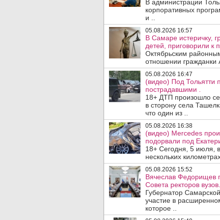
В администрации Толь
корпоративных програ
и ..
05.08.2026 16:57
В Самаре истеричку, г
детей, приговорили к 
Октябрьским районным
отношении гражданки А
05.08.2026 16:47
(видео) Под Тольятти
пострадавшими .
18+ ДТП произошло сег
в сторону села Ташелк
что один из ..
05.08.2026 16:38
(видео) Mercedes про
подорвали под Екатер
18+ Сегодня, 5 июля, 
нескольких километрах
05.08.2026 15:52
Вячеслав Федорищев п
Совета ректоров вузов
Губернатор Самарской
участие в расширенном
которое ..