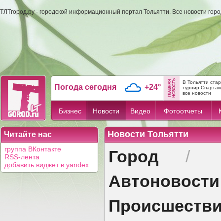
ТЛТгород.ру - городской информационный портал Тольятти. Все новости гор
В Тольятти ста
Погода сегодня
+24°
турнир Спартак
все новости
Бизнес
Новости
Видео
Фотоотчеты
Новости Тольятти
Читайте нас
Город
группа ВКонтакте
/
RSS-лента
добавить виджет в yandex
Автоновости
Происшеств