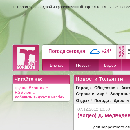
ТЛТгород.ру - городской информационный портал Тольятти. Все новос
В
Погода сегодня
+24°
в
Бизнес
Новости
Видео
Новости Тольятти
Читайте нас
Город
Общество
Авт
группа ВКонтакте
/
/
RSS-лента
Страна и мир
Здоровь
/
добавить виджет в yandex
Отдых
Погода
Дороги
/
/
07.12.2012 18:53
(видео) Д. Медведе
для корректного о