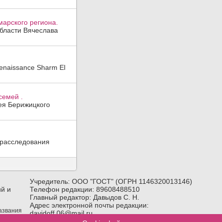
арского региона.
области Вячеслава
enaissance Sharm El
семей .
гея Берижицкого
 расследования
Учредитель: ООО "ГОСТ" (ОГРН 1146320013146)
й и
Телефон редакции: 89608488510
Главный редактор: Давыдов С. Н.
Адрес электронной почты редакции:
названия
davidoff.06@mail.ru
лка) на
Возрастное ограничение:
18+