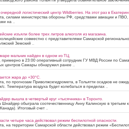
озаводского района Тольятти утвердила обвинительное заключение
очередной логистический центр Wildberries. На этот раз в Екатерин
ста, силами министерства обороны РФ, средствами авиации и ПВО
ми на ..
йские изъяли более трех литров алкоголя из магазина.
полицейские совместно с представителями Самарской региональн
лжский Земский ..
маре мальчик найден в одном из ТЦ.
а, примерно в 23:00 оперативный сотрудник ГУ МВД России по Сама
ых центров Самары обнаружил ранее ..
ается жара до +30°C.
ста, по прогнозам Приволжскгидромета, в Тольятти осадков не ожид
м/с. Температура воздуха будет колебаться в пределах ..
йдер вышла в четвертый круг «тысячника» в Торонто.
а Шнайдер обыграла соотечественницу Анну Калинскую в третьем к
Канада). Итоговый счет ..
асти четыре часа действовал режим беспилотной опасности.
ста, на территории Самарской области действовал режим «Беспило