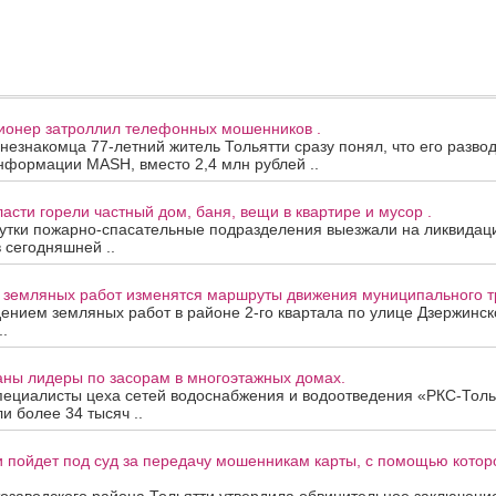
сионер затроллил телефонных мошенников .
 незнакомца 77-летний житель Тольятти сразу понял, что его развод
нформации MASH, вместо 2,4 млн рублей ..
асти горели частный дом, баня, вещи в квартире и мусор .
утки пожарно-спасательные подразделения выезжали на ликвидац
в сегодняшней ..
а земляных работ изменятся маршруты движения муниципального т
дением земляных работ в районе 2-го квартала по улице Дзержинск
.
аны лидеры по засорам в многоэтажных домах.
пециалисты цеха сетей водоснабжения и водоотведения «РКС-Толь
и более 34 тысяч ..
 пойдет под суд за передачу мошенникам карты, с помощью котор