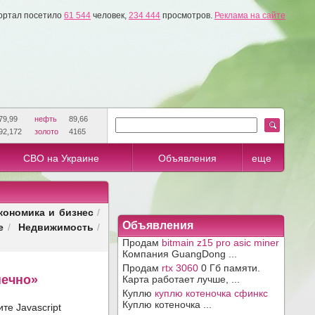
ортал посетило
61 544
человек,
234 444
просмотров.
Реклама на сайте
79,99
нефть
89,66
92,172
золото
4165
СВО на Украине
Объявления
еще
кономика и бизнес
/
е
Недвижимость
Объявления
/
/
Продам
bitmain z15 pro asic miner
Компания GuangDong ...
Продам
rtx 3060
0 Гб памяти.
нечно»
Карта работает лучше, ...
Куплю
куплю котеночка сфинкс
Куплю котеночка ...
те Javascript