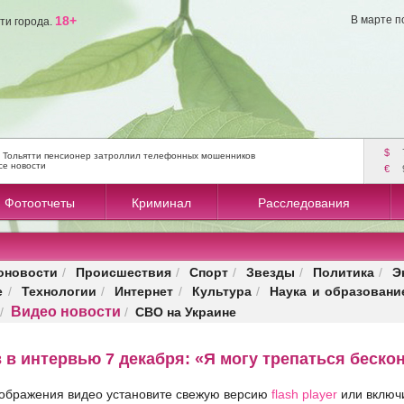
18+
В марте п
ти города.
$
 Тольятти пенсионер затроллил телефонных мошенников
се новости
€
Фотоотчеты
Криминал
Расследования
оновости
Происшествия
Спорт
Звезды
Политика
Э
/
/
/
/
/
е
Технологии
Интернет
Культура
Наука и образовани
/
/
/
/
Видео новости
СВО на Украине
/
/
в в интервью 7 декабря: «Я могу трепаться беско
тображения видео установите свежую версию
flash player
или включи