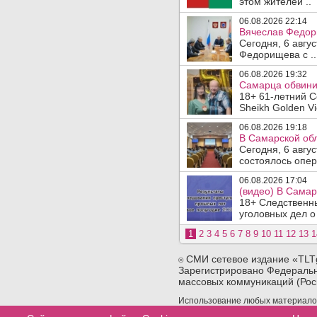
этом жителей ..
06.08.2026 22:14
Вячеслав Федор
Сегодня, 6 авгу
Федорищева с ..
06.08.2026 19:32
Самарца обвинил
18+ 61-летний С
Sheikh Golden Vi
06.08.2026 19:18
В Самарской обл
Сегодня, 6 авгу
состоялось опер
06.08.2026 17:04
(видео) В Самар
18+ Следственн
уголовных дел о
1
2
3
4
5
6
7
8
9
10
11
12
13
1
СМИ сетевое издание «TLT
©
Зарегистрировано Федеральн
массовых коммуникаций (Рос
Использование любых материалов 
сайта. При использовании любых 