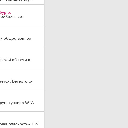
 по уголовному ..
бурге.
, мобильными
ой общественной
рской области в
ается. Ветер юго-
руге турнира WTA
тная опасность». Об