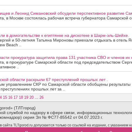
ищев и Леонид Симановский обсудили перспективное развитие Сам
ста, в Москве состоялась рабочая встреча губернатора Самарской 
и в домогательстве к египтянке на дискотеке в Шарм-эль-Шейхе.
ергей и 50-летняя Татьяна Мироновы приехали отдыхать в отель R
ew Beach ..
асти прокуратура защитила права 131 участника СВО и членов их 
ста, в прокуратуре Самарской области под председательством Сер
ативное ..
ской области раскрыли 67 преступлений прошлых лет .
ым управлением СКР по Самарской области обобщены результаты
 преступлениях прошлых лет за ..
...
4
15
16
17
18
19
20
26
gorod» (ТЛТгород)
ой службой по надзору в сфере связи, информационных технологи
комнадзор) серия Эл № ФС77-85542 от 04.07.2023 г.
сайта TLTgorod.ru допускается только со ссылкой на издание, с указанием 
материалов TLTgorod.ru в интернете обязательна гиперссылка (активная ссы