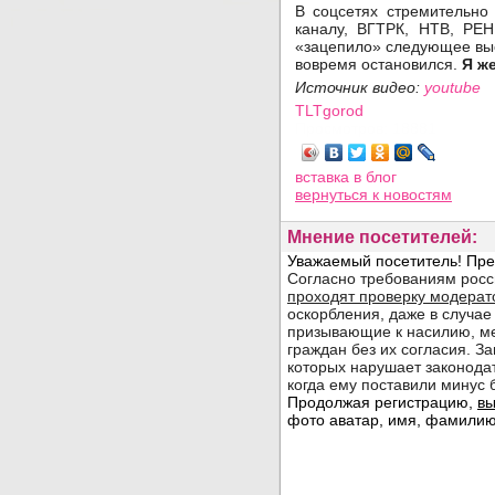
В соцсетях стремительно
каналу, ВГТРК, НТВ, РЕ
«зацепило» следующее выс
вовремя остановился.
Я ж
Источник видео:
youtube
TLTgorod
Просмотров: 18881
вставка в блог
вернуться
к новостям
Мнение посетителей: