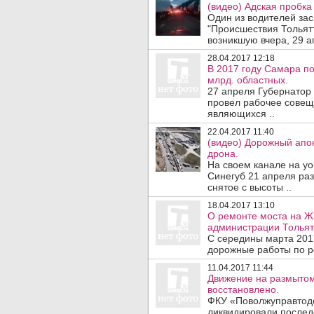
(видео) Адская пробка
Один из водителей зас
"Происшествия Тольятт
возникшую вчера, 29 ап
28.04.2017 12:18
В 2017 году Самара по
млрд. областных.
27 апреля Губернатор
провел рабочее совещ
являющихся ..
22.04.2017 11:40
(видео) Дорожный апо
дрона.
На своем канале на yo
Синегуб 21 апреля ра
снятое с высоты ..
18.04.2017 13:10
О ремонте моста на Ж
администрации Тольят
С середины марта 2017
дорожные работы по ре
11.04.2017 11:44
Движение на размытом
восстановлено.
ФКУ «Поволжуправтодо
ликвидировали последс