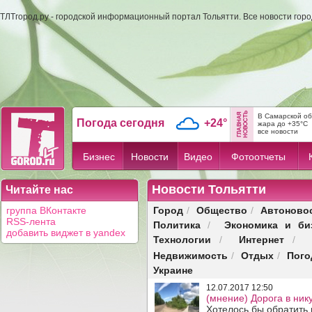
ТЛТгород.ру - городской информационный портал Тольятти. Все новости гор
В Самарской об
Погода сегодня
+24°
жара до +35°C
все новости
Бизнес
Новости
Видео
Фотоотчеты
Новости Тольятти
Читайте нас
Город
Общество
Автоново
группа ВКонтакте
/
/
RSS-лента
Политика
Экономика и би
/
добавить виджет в yandex
Технологии
Интернет
/
/
Недвижимость
Отдых
Пого
/
/
Украине
12.07.2017 12:50
(мнение) Дорога в ник
Хотелось бы обратить