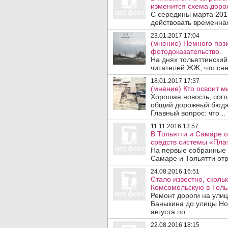
изменится схема доро
С середины марта 2017
действовать временная
23.01.2017 17:04
(мнение) Немного пози
фотодоказательство.
На днях тольяттинский
читателей ЖЖ, что сне
18.01.2017 17:37
(мнение) Кто освоит м
Хорошая новость, согл
общий дорожный бюдже
Главный вопрос: что ..
11.11.2016 13:57
В Тольятти и Самаре о
средств системы «Пла
На первые собранные 
Самаре и Тольятти отр
24.08.2016 16:51
Стало известно, сколь
Комсомольскую в Толья
Ремонт дороги на улиц
Баныкина до улицы Нов
августа по ..
22.08.2016 18:15