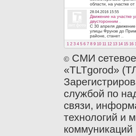
области, на участке от 
28.04.2016 15:55
Движение на участке 
двусторонним .
С 30 апреля движение
улицы Фрунзе до Примо
районе, станет ..
1
2
3
4
5
6
7
8
9
10
11
12
13
14
15
16
СМИ сетевое
©
«TLTgorod» (Т
Зарегистриро
службой по на
связи, инфор
технологий и 
коммуникаций 