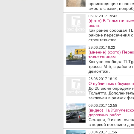
происходящие в наше
вместе с вами, попроб
05.07.2017 19:43
(фото) В Тольятти вые
июля.
Как ранее сообщал TLT
районе пересечения с 
строительства ..
29.06.2017 8:22
(мнение) (фото) Пере
тольяттинцам.
Как уже сообщал TLTgo
трассы М-5, в районе 
демонтаж ..
26.06.2017 18:19
О публичных обсуждени
До 28 июня определитс
Тольятти. Дополнитель
заключен в рамках фед
09.06.2017 12:58
(видео) На Жигулевско
дорожных работ.
Сегодня, 9 июня, очев
в первой половине дня
30.04.2017 11:56