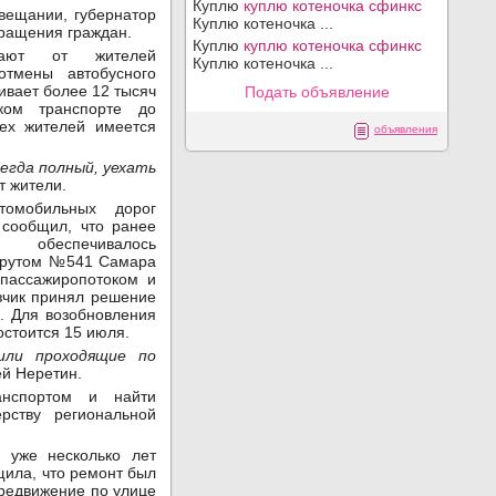
Куплю
куплю котеночка сфинкс
вещании, губернатор
Куплю котеночка ...
ращения граждан.
Куплю
куплю котеночка сфинкс
пают от жителей
Куплю котеночка ...
отмены автобусного
вает более 12 тысяч
Подать объявление
ском транспорте до
сех жителей имеется
объявления
егда полный, уехать
 жители.
томобильных дорог
н
сообщил, что ранее
беспечивалось
шрутом №541 Самара
пассажиропотоком и
зчик принял решение
. Для возобновления
остоится 15 июля.
или проходящие по
й Неретин.
анспортом и найти
рству региональной
 уже несколько лет
ила, что ремонт был
ередвижение по улице