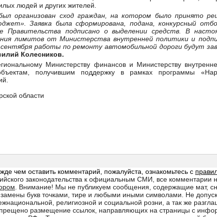
илых людей и других жителей.
был организован сход граждан, на котором было принято ре
джет». Заявка была сформирована, подана, конкурсный отбо
ие Правительства подписано о выделении средств. В наст
ения лимитов от Министерства внутренней политики и подпи
1 сентября работы по ремонту автомобильной дороги будут з
силий Колесников.
егиональному Министерству финансов и Министерству внутренне
объектам, получившим поддержку в рамках программы «На
ий.
рской области