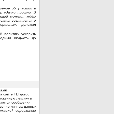
шение об участии в
р удачно прошли. В
оящий момент ждём
сания соглашения о
авершены
», –
доложил
й политики ускорить
родный бюджет» до