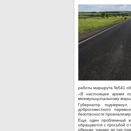
работы маршрута №541 объ
«В настоящее время тр
межмуниципальному марш
Губернатор подчеркнул
добросовестного перево
безопасности проанализир
Еще один проблемный во
обращаются с просьбой о 
обещан, однако до сих пор