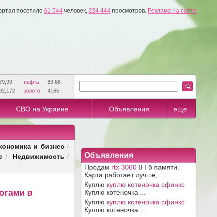
ортал посетило
61 544
человек,
234 444
просмотров.
Реклама на сайте
79,99
нефть
89,66
92,172
золото
4165
СВО на Украине
Объявления
еще
кономика и бизнес
/
е
Недвижимость
Объявления
/
/
Продам
rtx 3060
0 Гб памяти.
Карта работает лучше, ...
Куплю
куплю котеночка сфинкс
огами в
Куплю котеночка ...
Куплю
куплю котеночка сфинкс
Куплю котеночка ...