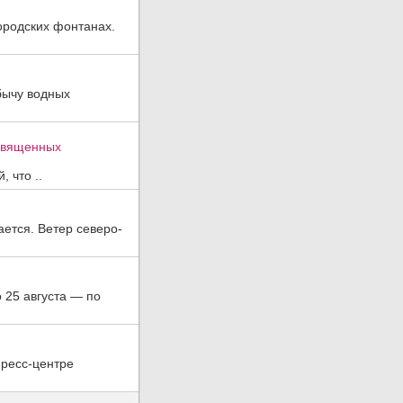
ородских фонтанах.
бычу водных
освященных
 что ..
ается. Ветер северо-
о 25 августа — по
пресс-центре