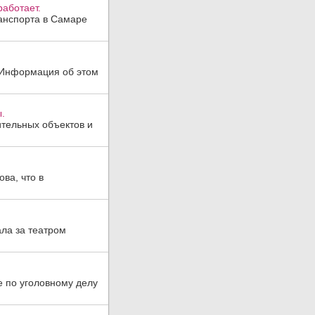
аботает.
анспорта в Самаре
. Информация об этом
.
тельных объектов и
ва, что в
ла за театром
е по уголовному делу