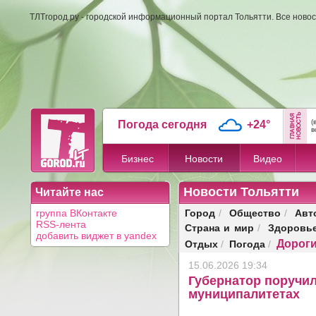
ТЛТгород.ру - городской информационный портал Тольятти. Все новос
(
Погода сегодня
+24°
в
Бизнес
Новости
Видео
Новости Тольятти
Читайте нас
Город
Общество
Авт
группа ВКонтакте
/
/
RSS-лента
Страна и мир
Здоровь
/
добавить виджет в yandex
Дорог
Отдых
Погода
/
/
15.06.2026 19:34
Губернатор поручил
муниципалитетах