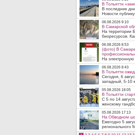
В Тольятти «зам
В последние дни
Новости публику
06.08.2026 9:10
В Самарской обл
На территории Б
биоресурсов. Ка
06.08.2026 8:53
(фото) В Самар
профессиональн
На электронную 
06.08.2026 8:43
В Тольятти ожид
Сегодня, 6 авгу
западный, 5-10 
05.08.2026 18:05
В Тольятти стар
С 5 по 14 авгус
женскому гандбо
05.08.2026 17:13
На Обводном шос
Ежегодно 5 авгу
регионального 