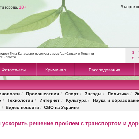
18+
В марте п
ти города.
$
видео) Тина Канделаки посетила замок Гарибальди в Тольятти
се новости
€
Фотоотчеты
Криминал
Расследования
оновости
Происшествия
Спорт
Звезды
Политика
Э
/
/
/
/
/
е
Технологии
Интернет
Культура
Наука и образовани
/
/
/
/
и
Видео новости
СВО на Украине
/
/
 ускорить решение проблем с транспортом и дор