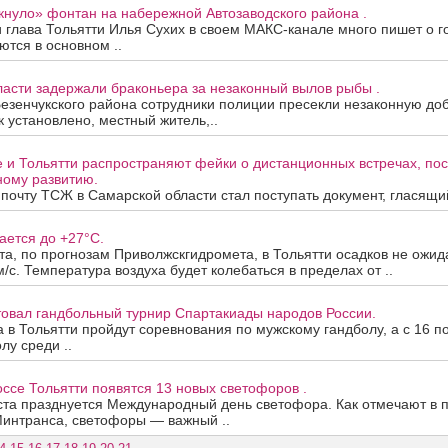
кнуло» фонтан на набережной Автозаводского района .
 глава Тольятти Илья Сухих в своем МАКС-канале много пишет о г
ются в основном ..
асти задержали браконьера за незаконный вылов рыбы .
езенчукского района сотрудники полиции пресекли незаконную до
к установлено, местный житель,..
е и Тольятти распространяют фейки о дистанционных встречах, п
ому развитию.
почту ТСЖ в Самарской области стал поступать документ, гласящий,
ается до +27°C.
ста, по прогнозам Приволжскгидромета, в Тольятти осадков не ожид
м/с. Температура воздуха будет колебаться в пределах от ..
товал гандбольный турнир Спартакиады народов России.
та в Тольятти пройдут соревнования по мужскому гандболу, а с 16 п
лу среди ..
се Тольятти появятся 13 новых светофоров .
ста празднуется Международный день светофора. Как отмечают в 
Минтранса, светофоры — важный ..