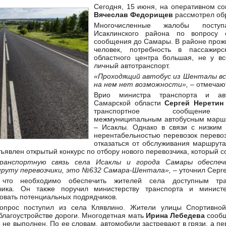
Сегодня, 15 июня, на оперативном со
Вячеслав Федорищев
рассмотрел об
Многочисленные жалобы посту
Исаклинского района по вопросу 
сообщения до Самары. В районе прожи
человек, потребность в пассажир
областного центра большая, не у в
личный автотранспорт.
«Проходящий автобус из Шенталы вс
на нем нет возможности
», –
отмечают
Врио министра транспорта и ав
Самарской области
Сергей Нерети
транспортное сообщение о
межмуниципальным автобусным мар
–
Исаклы. Однако в связи с низким 
нерентабельностью перевозок перево
отказаться от обслуживания маршрута
явлен открытый конкурс по отбору нового перевозчика, который с
анспортную связь села Исаклы и города Самары обеспеч
руту перевозчики, это №632 Самара-Шентала
», –
уточнил Серге
, что необходимо обеспечить жителей села доступным тр
зчика. Он также поручил министерству транспорта и министе
овать потенциальных подрядчиков.
прос поступил из села Клявлино. Жители улицы Спортивной
благоустройстве дороги. Многодетная мать
Ирина Лебедева
сообщ
 не выполнен. По ее словам, автомобили застревают в грязи, а п