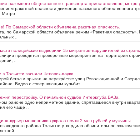
ие наземного общественного транспорта приостановлено, метро р
лением ракетной опасности движение наземного общественного тр
 Метро ..
е! По Самарской области объявлена ракетная опасность.
ста, по Самарской области объявлен режим «Ракетная опасность»
альных ..
ласти полицейские выдворили 15 мигрантов-нарушителей из страны
олиции проводятся проверочные мероприятия на территории строи
ений, ..
е в Тольятти засняли Человек-паука.
рой бегал и прыгал на перекрёстке улиц Революционной и Свердло
айоне. Видео с совершающим кульбит ..
ежил перестройку. О печальной судьбе Интерклуба ВАЗа.
ном районе одно неприметное здание, спрятавшееся внутри кварта
ня его чаще ..
ина-курьер мошенников украла почти 2 млн рублей у мужчины.
озаводского района Тольятти утвердила обвинительное заключени
летней ..