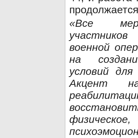
продолжается
«Все мер
участнико
военной опе
на создан
условий для
Акцент на
реабилит
восстанов
физиче
психоэмоцио