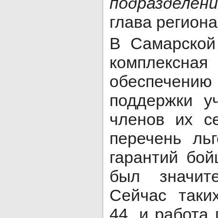
подразделен
глава региона
В Самарской
комплексн
обеспеч
поддержки у
членов их с
перечень ль
гарантий бой
был значит
Сейчас таки
44, и работа