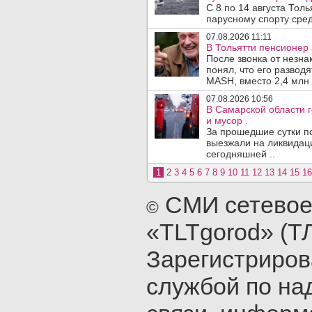
С 8 по 14 августа Тол
парусному спорту сред
07.08.2026 11:11
В Тольятти пенсионер
После звонка от незна
понял, что его развод
MASH, вместо 2,4 млн 
07.08.2026 10:56
В Самарской области г
и мусор .
За прошедшие сутки п
выезжали на ликвидаци
сегодняшней ..
1
2
3
4
5
6
7
8
9
10
11
12
13
14
15
16
СМИ сетевое
©
«TLTgorod» (Т
Зарегистриро
службой по на