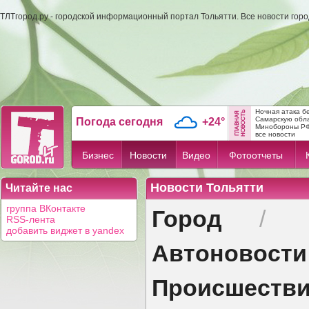
ТЛТгород.ру - городской информационный портал Тольятти. Все новости гор
Ночная атака б
Самарскую обл
Погода сегодня
+24°
Минобороны Р
все новости
Бизнес
Новости
Видео
Фотоотчеты
Новости Тольятти
Читайте нас
Город
группа ВКонтакте
/
RSS-лента
добавить виджет в yandex
Автоновости
Происшеств