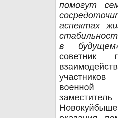
помогут се
сосредоточ
аспектах жи
стабильност
в будуще
советник г
взаимодейс
участнико
военной
замести
Новокуйбыше
оказания по