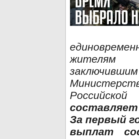
единоврем
жителя
заключивш
Министерс
Российской
составляет
За первый г
выплат со