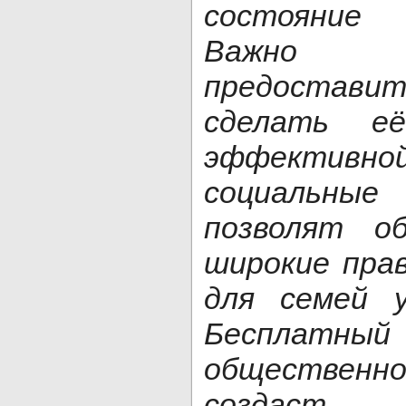
состояние 
Важно 
предостави
сделать е
эффекти
социальны
позволят о
широкие пра
для семей 
Бесплатн
общественн
создаст д