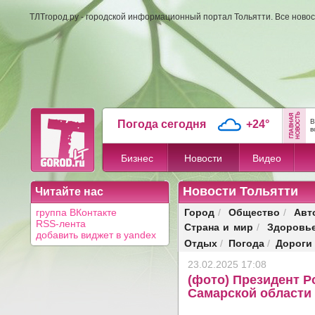
ТЛТгород.ру - городской информационный портал Тольятти. Все новос
В
Погода сегодня
+24°
в
Бизнес
Новости
Видео
Новости Тольятти
Читайте нас
Город
Общество
Авт
группа ВКонтакте
/
/
RSS-лента
Страна и мир
Здоровь
/
добавить виджет в yandex
Отдых
Погода
Дороги
/
/
23.02.2025 17:08
(фото) Президент Р
Самарской области