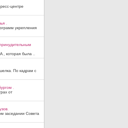
пресс-центре
ья .
рограмм укрепления
к принудительным
., которая была ..
шелка. По кадрам с
ургом .
трах от
узов.
ом заседании Совета