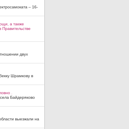
ктросамоката – 16-
ощи, а также
в Правительстве
отношении двух
бекку Шрамкову в
ловно .
 села Байдеряково
области выезжали на