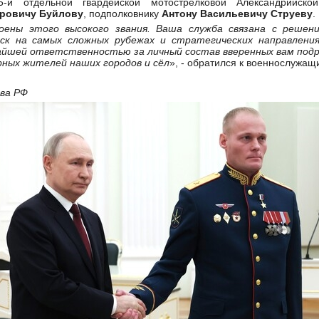
-й отдельной гвардейской мотострелковой Александрийско
ровичу Буйлову
, подполковнику
Антону Васильевичу Струеву
.
оены этого высокого звания. Ваша служба связана с решени
ск на самых сложных рубежах и стратегических направления
айшей ответственностью за личный состав вверенных вам подр
рных жителей наших городов и сёл
», - обратился к военнослужа
ва РФ