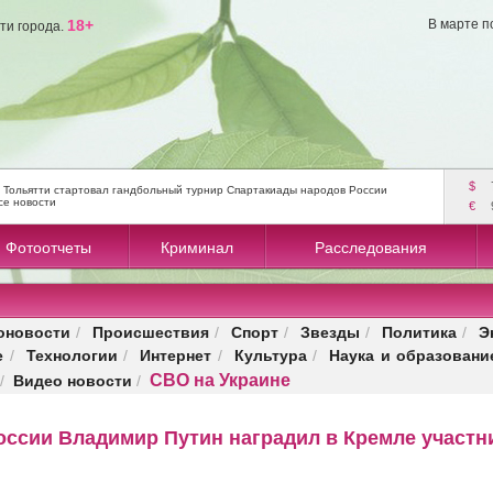
18+
В марте п
ти города.
$
 Тольятти стартовал гандбольный турнир Спартакиады народов России
се новости
€
Фотоотчеты
Криминал
Расследования
оновости
Происшествия
Спорт
Звезды
Политика
Э
/
/
/
/
/
е
Технологии
Интернет
Культура
Наука и образовани
/
/
/
/
СВО на Украине
Видео новости
/
/
оссии Владимир Путин наградил в Кремле участн