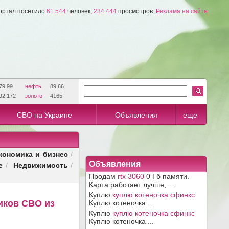
ортал посетило
61 544
человек,
234 444
просмотров.
Реклама на сайте
79,99
нефть
89,66
92,172
золото
4165
СВО на Украине
Объявления
еще
кономика и бизнес
/
е
Недвижимость
Объявления
/
/
Продам
rtx 3060
0 Гб памяти.
Карта работает лучше, ...
Куплю
куплю котеночка сфинкс
иков СВО из
Куплю котеночка ...
Куплю
куплю котеночка сфинкс
Куплю котеночка ...