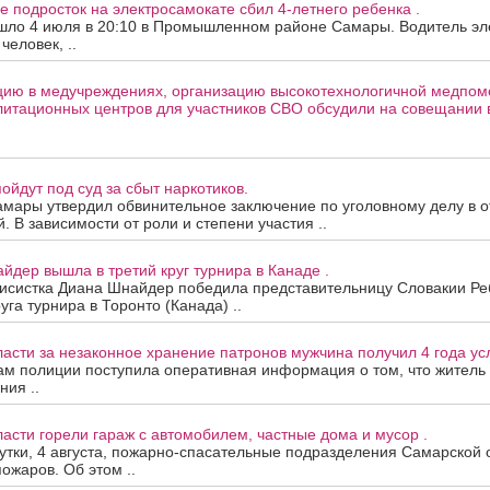
е подросток на электросамокате сбил 4-летнего ребенка .
шло 4 июля в 20:10 в Промышленном районе Самары. Водитель эле
человек, ..
цию в медучреждениях, организацию высокотехнологичной медпом
литационных центров для участников СВО обсудили на совещании 
ойдут под суд за сбыт наркотиков.
амары утвердил обвинительное заключение по уголовному делу в 
. В зависимости от роли и степени участия ..
йдер вышла в третий круг турнира в Канаде .
нисистка Диана Шнайдер победила представительницу Словакии Ре
уга турнира в Торонто (Канада) ..
асти за незаконное хранение патронов мужчина получил 4 года ус
ам полиции поступила оперативная информация о том, что житель
ния ..
асти горели гараж с автомобилем, частные дома и мусор .
тки, 4 августа, пожарно-спасательные подразделения Самарской 
ожаров. Об этом ..