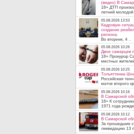
(видео) В Самар
18+ ДТП произо
летний молодой 
05.08.2026 13:53
Кадровую ситуа
создание реаби
региона.
Во вторник, 4 ..
05.08.2026 10:26
Двое самарцев п
18+ Прокурор С
местных жителей
05.08.2026 10:25
Тольяттинка Шна
Российская тен
матче второго кр
05.08.2026 10:16
В Самарской обл
18+ К сотрудник
1971 года рожде
05.08.2026 10:12
В Самарской обл
За прошедшие су
ликвидацию 13 п