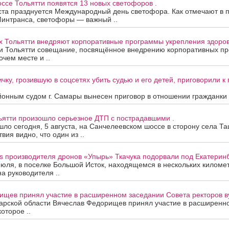
се Тольятти появятся 13 новых светофоров .
ста празднуется Международный день светофора. Как отмечают в 
Минтранса, светофоры — важный ..
х Тольятти внедряют корпоративные программы укрепления здоров
и Тольятти совещание, посвящённое внедрению корпоративных п
очем месте и ..
чку, грозившую в соцсетях убить судью и его детей, приговорили 
онным судом г. Самары вынесен приговор в отношении гражданки А
ьятти произошло серьезное ДТП с пострадавшими .
ло сегодня, 5 августа, на Санчелеевском шоссе в сторону села Та
ия видно, что один из ..
s производителя дронов «Упырь» Ткачука подорвали под Екатеринб
июля, в поселке Большой Исток, находящемся в нескольких киломе
на руководителя ..
ищев принял участие в расширенном заседании Совета ректоров в
арской области Вячеслав Федорищев принял участие в расширенн
которое ..