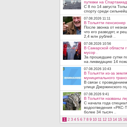
путевки на Спартакиад
С 8 по 14 августа Тол
спорту среди сильнейш
07.08.2026 11:11
В Тольятти пенсионер
После звонка от незна
что его разводят, и р
2,4 млн рублей ..
07.08.2026 10:56
В Самарской области г
мусор .
За прошедшие сутки п
на ликвидацию 14 пожа
07.08.2026 10:43
В Тольятти из-за зем
муниципального транс
В связи с проведением
улице Дзержинского го
07.08.2026 9:41
В Тольятти названы л
С начала года специа
водоотведения «РКС-Т
более 34 тысяч ..
1
2
3
4
5
6
7
8
9
10
11
12
13
14
15
16