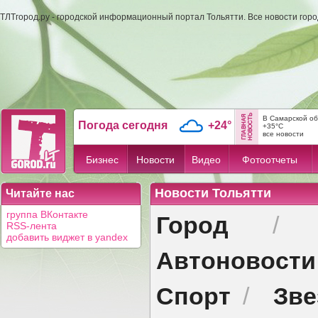
ТЛТгород.ру - городской информационный портал Тольятти. Все новости гор
В Самарской об
Погода сегодня
+24°
+35°C
все новости
Бизнес
Новости
Видео
Фотоотчеты
Новости Тольятти
Читайте нас
Город
группа ВКонтакте
RSS-лента
добавить виджет в yandex
Автоновости
Спорт
Зв
/