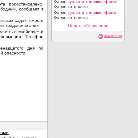
Куплю
куплю котеночка сфинкс
та приостановлено.
Куплю котеночка ...
ободный, сообщает в
Куплю
куплю котеночка сфинкс
Куплю котеночка ...
етских садах, вместе
яет градоначальник.
Подать объявление
ранять спокойствие и
нформации. Телефон
объявления
енадцатого дня по
й опасности.