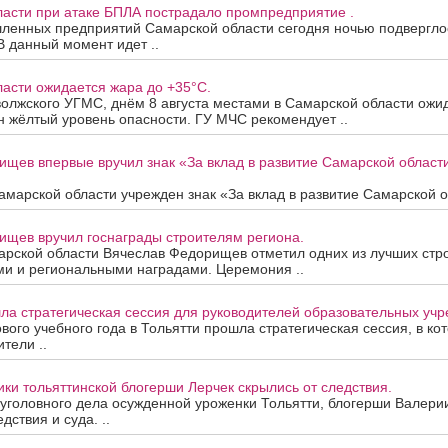
ласти при атаке БПЛА пострадало промпредприятие .
ленных предприятий Самарской области сегодня ночью подверглос
В данный момент идет ..
асти ожидается жара до +35°C.
олжского УГМС, днём 8 августа местами в Самарской области ожи
 жёлтый уровень опасности. ГУ МЧС рекомендует ..
ищев впервые вручил знак «За вклад в развитие Самарской облас
марской области учрежден знак «За вклад в развитие Самарской об
ищев вручил госнаграды строителям региона.
арской области Вячеслав Федорищев отметил одних из лучших стр
ми и региональными наградами. Церемония ..
ла стратегическая сессия для руководителей образовательных уч
вого учебного года в Тольятти прошла стратегическая сессия, в ко
тели ..
ки тольяттинской блогерши Лерчек скрылись от следствия.
уголовного дела осужденной уроженки Тольятти, блогерши Валери
дствия и суда. ..