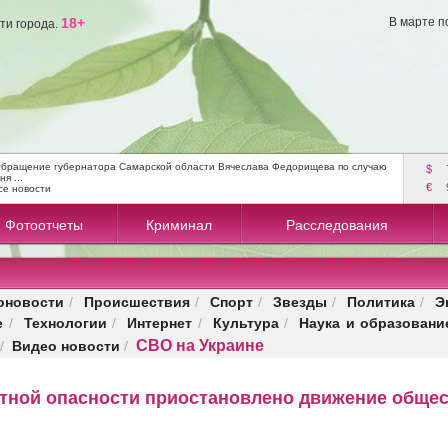
18+
В марте п
ти города.
бращение губернатора Самарской области Вячеслава Федорищева по случаю
$
ня ...
€
се новости
Фотоотчеты
Криминал
Расследования
оновости
Происшествия
Спорт
Звезды
Политика
Э
/
/
/
/
/
е
Технологии
Интернет
Культура
Наука и образовани
/
/
/
/
СВО на Украине
Видео новости
/
/
етной опасности приостановлено движение обще