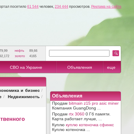
ортал посетило
61 544
человек,
234 444
просмотров.
Реклама на сайте
79,99
нефть
89,66
92,172
золото
4165
СВО на Украине
Объявления
еще
кономика и бизнес
/
е
Недвижимость
Объявления
/
/
Продам
bitmain z15 pro asic miner
Компания GuangDong ...
Продам
rtx 3060
0 Гб памяти.
ственного
Карта работает лучше, ...
Куплю
куплю котеночка сфинкс
Куплю котеночка ...