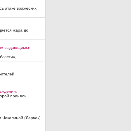
ь атаке вражеских
дается жара до
ти» выдающимся
ласти», ..
оителей
реждений.
торой приняли
и Чекалиной (Лерчек)