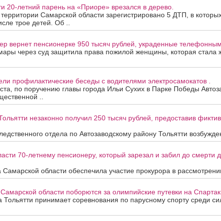
ти 20-летний парень на «Приоре» врезался в дерево.
а территории Самарской области зарегистрировано 5 ДТП, в которы
исле трое детей. Об ..
ер вернет пенсионерке 950 тысяч рублей, украденные телефонны
мары через суд защитила права пожилой женщины, которая стала
ели профилактические беседы с водителями электросамокатов .
уста, по поручению главы города Ильи Сухих в Парке Победы Автоз
ественной ..
Тольятти незаконно получил 250 тысяч рублей, предоставив фикти
едственного отдела по Автозаводскому району Тольятти возбужден
асти 70-летнему пенсионеру, который зарезал и забил до смерти др
 Самарской области обеспечила участие прокурора в рассмотрени
 Самарской области поборются за олимпийские путевки на Спартак
та Тольятти принимает соревнования по парусному спорту среди с