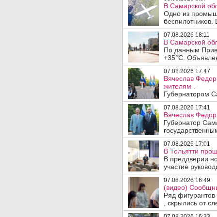
В Самарской об
Одно из промыш
беспилотников. 
07.08.2026 18:11
В Самарской обл
По данным Прив
+35°C. Объявлен
07.08.2026 17:47
Вячеслав Федор
жителям .
Губернатором Са
07.08.2026 17:41
Вячеслав Федор
Губернатор Сам
государственны
07.08.2026 17:01
В Тольятти прош
В преддверии но
участие руководи
07.08.2026 16:49
(видео) Сообщни
Ряд фигурантов 
, скрылись от сле
07.08.2026 16:33