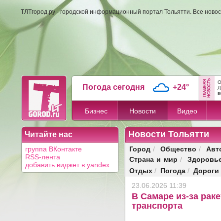
ТЛТгород.ру - городской информационный портал Тольятти. Все новос
О
Погода сегодня
+24°
Д
в
Бизнес
Новости
Видео
Новости Тольятти
Читайте нас
Город
Общество
Авт
группа ВКонтакте
/
/
RSS-лента
Страна и мир
Здоровь
/
добавить виджет в yandex
Отдых
Погода
Дороги
/
/
23.06.2026 11:39
В Самаре из-за рак
транспорта