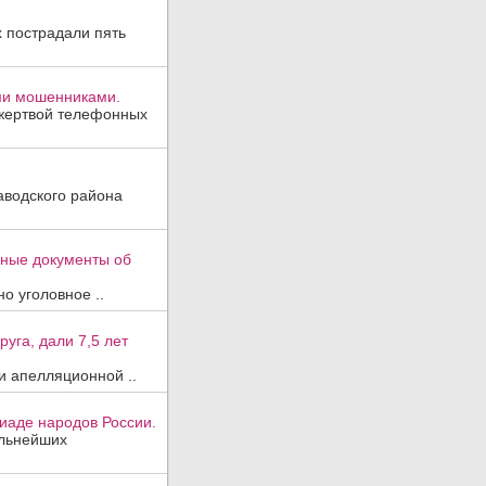
х пострадали пять
ми мошенниками.
 жертвой телефонных
аводского района
вные документы об
о уголовное ..
уга, дали 7,5 лет
и апелляционной ..
иаде народов России.
ильнейших