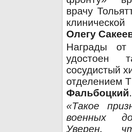
врачу Тольят
клиническо
Олегу Сакее
Награды от
удостоен т
сосудистый х
отделением 
Фальбоцкий
.
«Такое при
военных до
Уверен, 