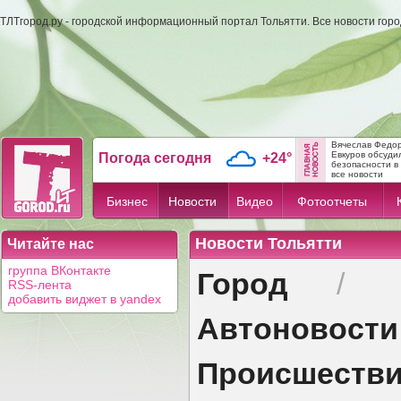
ТЛТгород.ру - городской информационный портал Тольятти. Все новости гор
Вячеслав Федо
Евкуров обсуди
Погода сегодня
+24°
безопасности в .
все новости
Бизнес
Новости
Видео
Фотоотчеты
Новости Тольятти
Читайте нас
Город
группа ВКонтакте
/
RSS-лента
добавить виджет в yandex
Автоновости
Происшеств