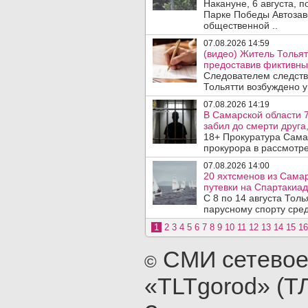
Накануне, 6 августа, 
Парке Победы Автозав
общественной ..
07.08.2026 14:59
(видео) Житель Тольят
предоставив фиктивны
Следователем следств
Тольятти возбуждено у
07.08.2026 14:19
В Самарской области 7
забил до смерти друга,
18+ Прокуратура Сама
прокурора в рассмотр
07.08.2026 14:00
20 яхтсменов из Сама
путевки на Спартакиад
С 8 по 14 августа Тол
парусному спорту сред
1
2
3
4
5
6
7
8
9
10
11
12
13
14
15
16
СМИ сетевое
©
«TLTgorod» (Т