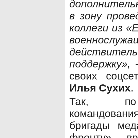
дополнитель
в зону пров
коллеги из «
военнослужа
действител
поддержку»,
своих соцсе
Илья Сухих
.
Так, по
командова
бригады ме
фронту» вр