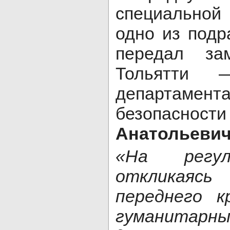
специально
одно из под
передал за
Тольятти —
департамен
безопас
Анатольевич
«На регул
откликаясь
переднего к
гуманита