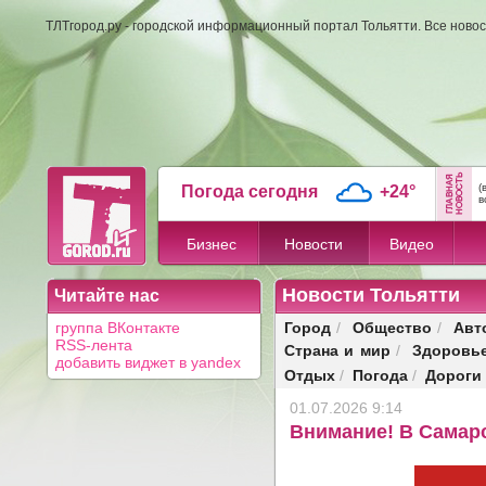
ТЛТгород.ру - городской информационный портал Тольятти. Все новос
(
Погода сегодня
+24°
в
Бизнес
Новости
Видео
Новости Тольятти
Читайте нас
Город
Общество
Авт
группа ВКонтакте
/
/
RSS-лента
Страна и мир
Здоровь
/
добавить виджет в yandex
Отдых
Погода
Дороги
/
/
01.07.2026 9:14
Внимание! В Самарс