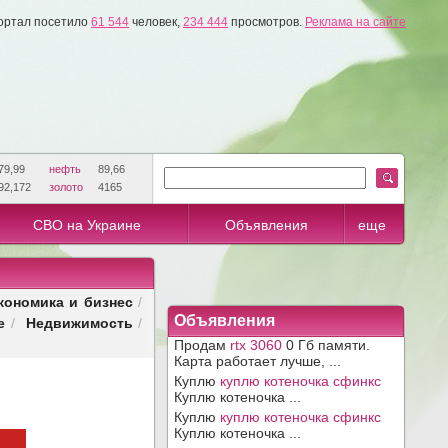
ортал посетило
61 544
человек,
234 444
просмотров.
Реклама на сайте
79,99
нефть
89,66
92,172
золото
4165
СВО на Украине
Объявления
еще
кономика и бизнес
/
е
Недвижимость
Объявления
/
/
Продам
rtx 3060
0 Гб памяти.
Карта работает лучше, ...
Куплю
куплю котеночка сфинкс
Куплю котеночка ...
Куплю
куплю котеночка сфинкс
Куплю котеночка ...