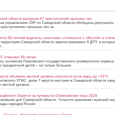
ской области раскрыли 67 преступлений прошлых лет .
ым управлением СКР по Самарской области обобщены результаты
 преступлениях прошлых лет за ..
ятти 83-летний водитель «классики» столкнулся с «Вестой» и слетел
а территории Самарской области зарегистрировано 9 ДТП, в которы
 ..
С отмечает 45-летие.
ста, коллектив Поволжского государственного университета сервис
За праздничной датой – не только большая ..
асти объявлен желтый уровень опасности из-за жары до +33°C.
олжского УГМС, днём 7 августа местами в Самарской области ожи
 жёлтый уровень ..
андболист борется за путевку на Олимпийские игры-2028.
наковыми для Самарской области: Тольятти принимает мужской ган
ады народов России. ..
ь «Гранты» сбил толпу пешеходов в Омске .