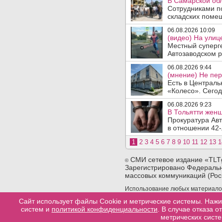
В Самарской об
Сотрудниками п
складских помещ
06.08.2026 10:09
(видео) На улиц
Местный суперге
Автозаводском р
06.08.2026 9:44
(мнение) Не пер
Есть в Централь
«Колесо». Сегод
06.08.2026 9:23
В Тольятти женщ
Прокуратура Авт
в отношении 42-
1
2
3
4
5
6
7
8
9
10
11
12
13
1
СМИ сетевое издание «TLT
©
Зарегистрировано Федеральн
массовых коммуникаций (Рос
Использование любых материалов 
сайта. При использовании любых 
Сайт использует файлы Cookie и метрические системы. Нажи
конкретную страницу сайта, с ко
систем и
политикой конфиденциальности
. В случае отказа 
материала.
метрических систе
Разработка сайтов в тольятти
web-good