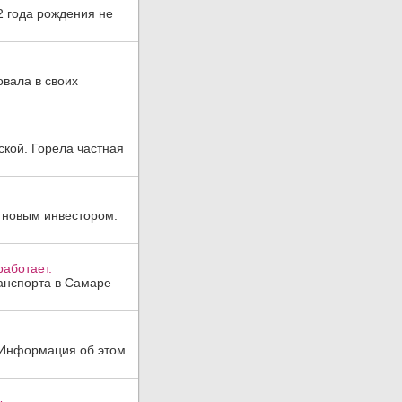
2 года рождения не
овала в своих
ской. Горела частная
 новым инвестором.
аботает.
анспорта в Самаре
. Информация об этом