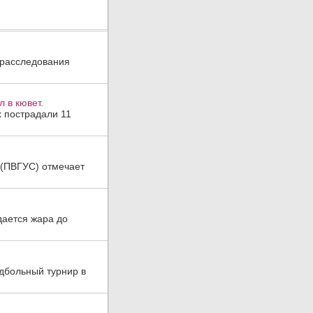
 расследования
 в кювет.
х пострадали 11
а (ПВГУС) отмечает
дается жара до
дбольный турнир в