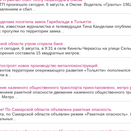
П произошло сегодня, 6 августа, в Омске. Водитель «Гранты» 196
авлением и сбил ..
нделаки посетила замок Гарибальди в Тольятти .
ста, известная журналистка и телеведущая Тина Канделаки опублик
 прогулки по территории замка ..
кой области утром сгорела баня .
 сегодня, 6 августа, в 9:31 в селе Кинель-Черкассы на улице Сель
орения составила 15 квадратных метров.
построят новое производство металлоконструкций.
ентов территории опережающего развития «Тольятти» пополнился
и в ..
ие наземного общественного транспорта приостановлено, метро р
лением ракетной опасности движение наземного общественного тр
 Метро ..
е! По Самарской области объявлена ракетная опасность.
ста, по Самарской области объявлен режим «Ракетная опасность»
альных ..