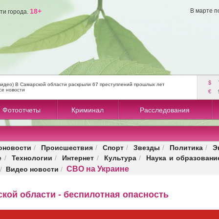
18+
В марте п
ти города.
$
видео) В Самарской области раскрыли 67 преступлений прошлых лет
се новости
€
Фотоотчеты
Криминал
Расследования
оновости
Происшествия
Спорт
Звезды
Политика
Э
/
/
/
/
/
е
Технологии
Интернет
Культура
Наука и образовани
/
/
/
/
СВО на Украине
Видео новости
/
/
кой области - беспилотная опасность