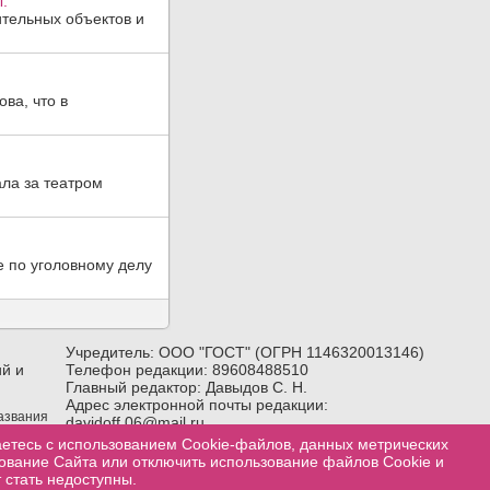
.
тельных объектов и
ва, что в
ла за театром
е по уголовному делу
Учредитель: ООО "ГОСТ" (ОГРН 1146320013146)
й и
Телефон редакции: 89608488510
Главный редактор: Давыдов С. Н.
Адрес электронной почты редакции:
названия
davidoff.06@mail.ru
лка) на
Возрастное ограничение:
18+
аетесь с использованием Cookie-файлов, данных метрических
зование Сайта или отключить использование файлов Cookie и
 стать недоступны.