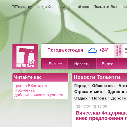
ТЛТгород.ру - городской информационный портал Тольятти. Все новос
В
Погода сегодня
+24°
в
Бизнес
Новости
Видео
Новости Тольятти
Читайте нас
Город
Общество
Авт
группа ВКонтакте
/
/
RSS-лента
Страна и мир
Здоровь
/
добавить виджет в yandex
Отдых
Погода
Дороги
/
/
03.07.2026 17:25
Вячеслав Федорище
внес предложения 