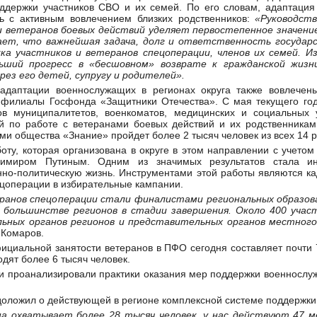
ддержки участников СВО и их семей. По его словам, адаптация
ь с активным вовлечением близких родственников:
«Руководст
и ветеранов боевых действий уделяет первостепенное значени
ет, что важнейшая задача, долг и ответственность государс
а участников и ветеранов спецоперации, членов их семей. И
ьший прогресс в «бесшовном» возврате к гражданской жизн
ез его детей, супругу и родителей».
адаптации военнослужащих в регионах округа также вовлечен
 филиалы Госфонда «Защитники Отечества». С мая текущего го
ов муниципалитетов, военкоматов, медицинских и социальных
й по работе с ветеранами боевых действий и их родственникам
ми общества «Знание» пройдет более 2 тысяч человек из всех 14 р
оту, которая организована в округе в этом направлении с учетом
димиром Путиным. Одним из значимых результатов стала ин
нно-политическую жизнь. Инструментами этой работы являются к
ецоперации в избирательные кампании.
еранов спецоперации стали финалистами региональных образо
 большинстве регионов в стадии завершения. Около 400 учас
ьных органов регионов и представительных органов местного
 Комаров.
фициальной занятости ветеранов в ПФО сегодня составляет почти
одят более 6 тысяч человек.
ки проанализировали практики оказания мер поддержки военносл
доложил о действующей в регионе комплексной системе поддержки
а охватывает более 28 тысяч человек, у нас действуют 47 м