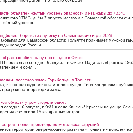
За праздничной датой – не только большая ..
асти объявлен желтый уровень опасности из-за жары до +33°C.
олжского УГМС, днём 7 августа местами в Самарской области ожи
 жёлтый уровень ..
андболист борется за путевку на Олимпийские игры-2028.
наковыми для Самарской области: Тольятти принимает мужской ган
ады народов России. ..
ь «Гранты» сбил толпу пешеходов в Омске .
П произошло сегодня, 6 августа, в Омске. Водитель «Гранты» 196
авлением и сбил ..
нделаки посетила замок Гарибальди в Тольятти .
ста, известная журналистка и телеведущая Тина Канделаки опублик
 прогулки по территории замка ..
кой области утром сгорела баня .
 сегодня, 6 августа, в 9:31 в селе Кинель-Черкассы на улице Сель
орения составила 15 квадратных метров.
построят новое производство металлоконструкций.
ентов территории опережающего развития «Тольятти» пополнился