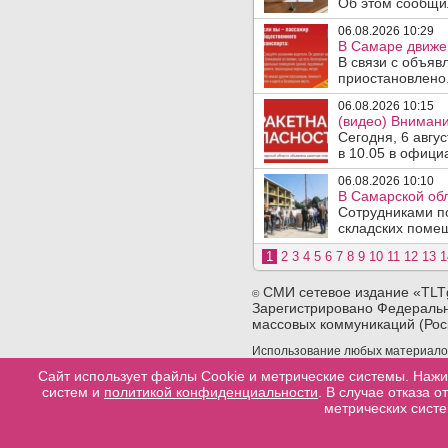
Об этом сообщил
06.08.2026 10:29
В Самаре движен
В связи с объяв
приостановлено.
06.08.2026 10:15
(видео) Внимани
Сегодня, 6 авгу
в 10.05 в офици
06.08.2026 10:10
В Самарской об
Сотрудниками п
складских помещ
1
2
3
4
5
6
7
8
9
10
11
12
13
1
СМИ сетевое издание «TLT
©
Зарегистрировано Федеральн
массовых коммуникаций (Рос
Использование любых материалов 
сайта. При использовании любых 
Сайт использует файлы Cookie и метрические системы. Нажи
конкретную страницу сайта, с ко
систем и
политикой конфиденциальности
. В случае отказа 
материала.
метрических систе
Разработка сайтов в тольятти
web-good
Политика конфеденциальности