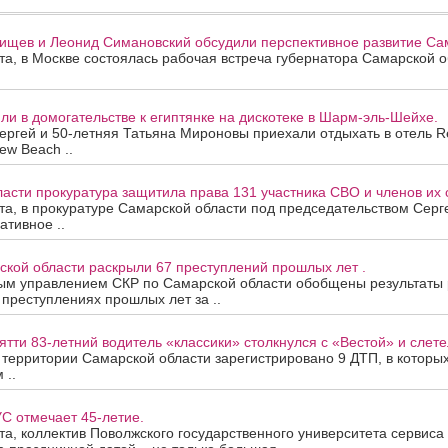
ищев и Леонид Симановский обсудили перспективное развитие Сам
ста, в Москве состоялась рабочая встреча губернатора Самарской 
и в домогательстве к египтянке на дискотеке в Шарм-эль-Шейхе.
ергей и 50-летняя Татьяна Мироновы приехали отдыхать в отель R
ew Beach ..
асти прокуратура защитила права 131 участника СВО и членов их 
ста, в прокуратуре Самарской области под председательством Сер
ативное ..
ской области раскрыли 67 преступлений прошлых лет .
ым управлением СКР по Самарской области обобщены результаты
 преступлениях прошлых лет за ..
ятти 83-летний водитель «классики» столкнулся с «Вестой» и слетел
а территории Самарской области зарегистрировано 9 ДТП, в которы
 ..
С отмечает 45-летие.
ста, коллектив Поволжского государственного университета сервис