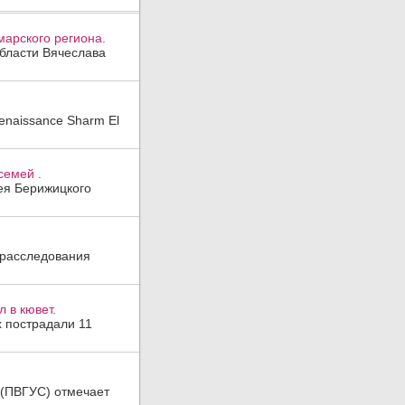
арского региона.
области Вячеслава
enaissance Sharm El
семей .
гея Берижицкого
 расследования
 в кювет.
х пострадали 11
а (ПВГУС) отмечает