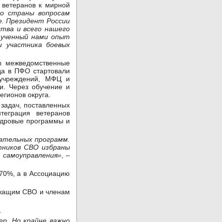
 ветеранов к мирной
во страны вопросам
е. Президент России
тва и всего нашего
зученный нами опыт
и участника боевых
ы межведомственные
да в ПФО стартовали
 учреждений, МФЦ и
и. Через обучение и
егионов округа.
 задач, поставленных
теграция ветеранов
адровые программы и
вательных программ.
тников СВО избраны
 самоуправления»
, –
 70%, а в Ассоциацию
ужащим СВО и членам
.
ер. Но крайне важно