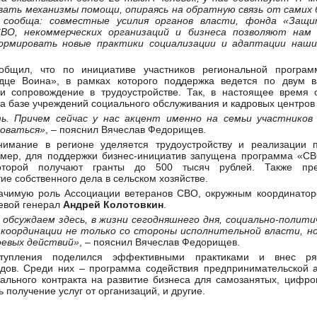
ать механизмы помощи, опираясь на обратную связь от самих 
 сообща: совместные усилия органов власти, фонда «Защи
СВО, некоммерческих организаций и бизнеса позволяют на
ормировать новые практики социализации и адаптации наш
ообщил, что по инициативе участников региональной програ
дце Воина», в рамках которого поддержка ведется по двум в
и сопровождение в трудоустройстве. Так, в настоящее время 
а базе учреждений социального обслуживания и кадровых центров
ь. Причем сейчас у нас акцент именно на семьи участников
роваться»
, – пояснил Вячеслав Федорищев.
имание в регионе уделяется трудоустройству и реализации п
имер, для поддержки бизнес-инициатив запущена программа «С
которой получают гранты до 500 тысяч рублей. Также пре
ие собственного дела в сельском хозяйстве.
начимую роль Ассоциации ветеранов СВО, окружным координатор
евой генерал
Андрей Колотовкин
.
обсуждаем здесь, в жизни сегодняшнего дня, социально-политич
оординации не только со стороны исполнительной власти, но
оевых действий»
, – пояснил Вячеслав Федорищев.
ступления поделился эффективными практиками и внес р
дов. Среди них – программа содействия предпринимательской а
ального контракта на развитие бизнеса для самозанятых, цифр
 получение услуг от организаций, и другие.