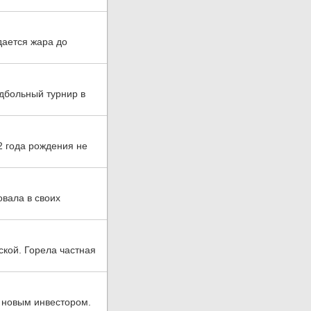
дается жара до
дбольный турнир в
2 года рождения не
овала в своих
ской. Горела частная
 новым инвестором.