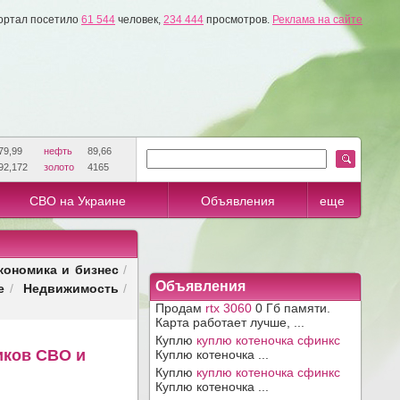
ортал посетило
61 544
человек,
234 444
просмотров.
Реклама на сайте
79,99
нефть
89,66
92,172
золото
4165
СВО на Украине
Объявления
еще
кономика и бизнес
/
е
Недвижимость
Объявления
/
/
Продам
rtx 3060
0 Гб памяти.
Карта работает лучше, ...
Куплю
куплю котеночка сфинкс
иков СВО и
Куплю котеночка ...
Куплю
куплю котеночка сфинкс
Куплю котеночка ...