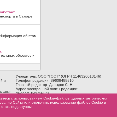
аботает.
анспорта в Самаре
. Информация об этом
.
тельных объектов и
Учредитель: ООО "ГОСТ" (ОГРН 1146320013146)
й и
Телефон редакции: 89608488510
Главный редактор: Давыдов С. Н.
Адрес электронной почты редакции:
названия
davidoff.06@mail.ru
лка) на
Возрастное ограничение:
18+
аетесь с использованием Cookie-файлов, данных метрических
зование Сайта или отключить использование файлов Cookie и
 стать недоступны.