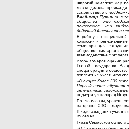
широкий комплекс мер по
жизни должна происходит
социализации и поддержк
Владимир Путин
отмеча
общества – это поддержк
показывает, что наибол
действий достигается чер
В работу по социальной 
комиссии и региональные
семинары для сотрудник
общественных организаци
взаимодействие с эксперта
Игорь Комаров оценил раб
Главой государства Вла
спецоперации в обществе
вовлечение участников сп
«В округе более 600 вет
Первый поток обучения в
депутатами законодател
подчеркнул полпред Игорь
По его словам, уровень о
ветеранов СВО в округе вх
В ходе заседания участни
их семей.
Глава Самарской области 
«В Самарской области он