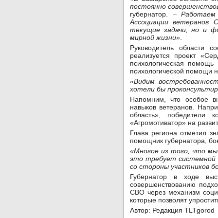
постоянно совершенствов
губернатор. –
Работаем
Ассоциации ветеранов 
текущие задачи, но и ф
мирной жизни»
.
Руководитель области с
реализуется проект «Сер
психологическая помощь 
психологической помощи н
«Видим востребованност
хотели бы проконсульти
Напомним, что особое вн
навыков ветеранов. Напр
область», победители 
«Агромотиватор» на развит
Глава региона отметил з
помощник губернатора, бо
«Многое из того, что мы 
это требует системной к
со стороны участников б
Губернатор в ходе вы
совершенствованию подхо
СВО через механизм соци
которые позволят упростить
Автор: Редакция TLTgorod