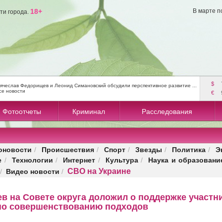
18+
В марте п
ти города.
$
ячеслав Федорищев и Леонид Симановский обсудили перспективное развитие ...
се новости
€
Фотоотчеты
Криминал
Расследования
оновости
Происшествия
Спорт
Звезды
Политика
Э
/
/
/
/
/
е
Технологии
Интернет
Культура
Наука и образовани
/
/
/
/
СВО на Украине
Видео новости
/
/
в на Совете округа доложил о поддержке участн
по совершенствованию подходов