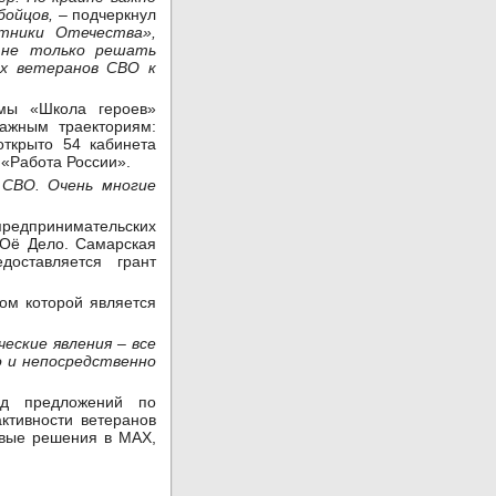
бойцов,
– подчеркнул
тники Отечества»,
м не только решать
их ветеранов СВО к
ммы «Школа героев»
ажным траекториям:
открыто 54 кабинета
 «Работа России».
 СВО. Очень многие
редпринимательских
ВОё Дело. Самарская
доставляется грант
ом которой является
еские явления – все
 и непосредственно
яд предложений по
ктивности ветеранов
овые решения в MAX,