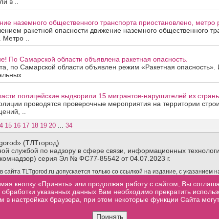
и в ..
ие наземного общественного транспорта приостановлено, метро р
лением ракетной опасности движение наземного общественного тр
 Метро ..
е! По Самарской области объявлена ракетная опасность.
ста, по Самарской области объявлен режим «Ракетная опасность»
альных ..
ласти полицейские выдворили 15 мигрантов-нарушителей из страны
олиции проводятся проверочные мероприятия на территории строи
ений, ..
...
4
15
16
17
18
19
20
34
gorod» (ТЛТгород)
ой службой по надзору в сфере связи, информационных технологи
комнадзор) серия Эл № ФС77-85542 от 04.07.2023 г.
сайта TLTgorod.ru допускается только со ссылкой на издание, с указанием 
материалов TLTgorod.ru в интернете обязательна гиперссылка (активная ссы
мая кнопку «Принять» или продолжая работу с сайтом, Вы соглаш
торой взята информация, размещенная не позже первого абзаца публикуемого
от обработки указанных данных Вам необходимо прекратить исполь
м в настройках браузера, при этом некоторые функции Сайта могут
.ru
Контакты
Посещаемость
Реклама
Сообщить об ошибке