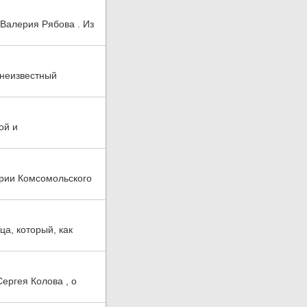
 Валерия Рябова . Из
 неизвестный
ой и
рии Комсомольского
а, который, как
ергея Колова , о