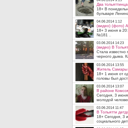
04.06.2014 9:15
Два тольяттинца
18+ В понедельн
бульваре Ленина
04.06.2014 1:12
(видео) (фото) 
18+ 3 июня в 20
№181 ..
03.06.2014 14:23
(видео) В Толья
Стала известно 
черного дыма. К
03.06.2014 13:55
Житель Самары 
18+ 1 июня от о
головы был дост
03.06.2014 13:07
В районе Комсом
Сегодня, 3 июня
молодой человек
03.06.2014 11:47
В Тольятти детд
18+ Сегодня, 3 
социального дет