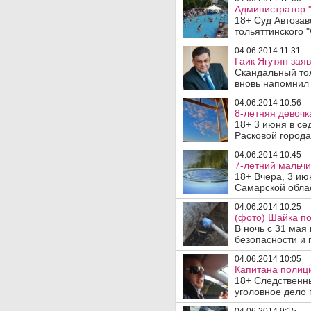
Администратор "
18+ Суд Автозав
тольяттинского 
04.06.2014 11:31
Гаик Ягутян зая
Скандальный то
вновь напомнил о
04.06.2014 10:56
8-летняя девочк
18+ 3 июня в се
Расковой города
04.06.2014 10:45
7-летний мальчи
18+ Вчера, 3 ию
Самарской облас
04.06.2014 10:25
(фото) Шайка по
В ночь с 31 мая
безопасности и 
04.06.2014 10:05
Капитана полици
18+ Следственн
уголовное дело п