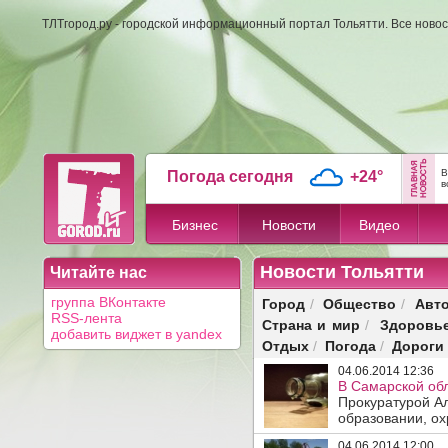
ТЛТгород.ру - городской информационный портал Тольятти. Все новос
В
Погода сегодня
+24°
в
Бизнес
Новости
Видео
Новости Тольятти
Читайте нас
Город
Общество
Авт
группа ВКонтакте
/
/
RSS-лента
Страна и мир
Здоровь
/
добавить виджет в yandex
Отдых
Погода
Дороги
/
/
04.06.2014 12:36
В Самарской обл
Прокуратурой А
образовании, ох
04.06.2014 12:00