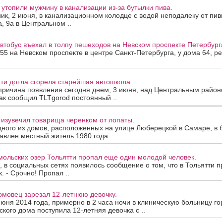
 утопили мужчину в канализации из-за бутылки пива.
ик, 2 июня, в канализационном колодце с водой неподалеку от пив
, 9а в Центральном ..
Автобус въехал в толпу пешеходов на Невском проспекте Петербург
:55 на Невском проспекте в центре Санкт-Петербурга, у дома 64, р
тти дотла сгорела старейшая автошкола.
причина появления сегодня днем, 3 июня, над Центральным район
ак сообщил TLTgorod постоянный ..
изувечил товарища черенком от лопаты.
дного из домов, расположенных на улице Люберецкой в Самаре, в 
авлен местный житель 1980 года ..
ольских озер Тольятти пропал еще один молодой человек.
, в социальных сетях появилось сообщение о том, что в Тольятти 
. - Срочно! Пропал ..
омовец зарезал 12-летнюю девочку.
июня 2014 года, примерно в 2 часа ночи в клиническую больницу го
ского дома поступила 12-летняя девочка с ..