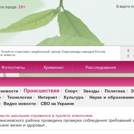
18+
В марте п
ти города.
$
 Тольятти стартовал гандбольный турнир Спартакиады народов России
се новости
€
Фотоотчеты
Криминал
Расследования
Происшествия
оновости
Спорт
Звезды
Политика
Э
/
/
/
/
/
е
Технологии
Интернет
Культура
Наука и образовани
/
/
/
/
Видео новости
СВО на Украине
/
/
асти школьник отравился в туалете алкоголем.
лексеевского района проведена проверка соблюдения требований з
ране жизни и здоровья ..