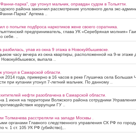
Фанни-парка", где утонул мальчик, оправдан судом в Тольятти.
одского района закончил рассмотрение уголовного дела экс-админ
"Фанни-Парка" Артема ..
вил о попытке подброса наркотиков жене своего соратника.
льяттинский предприниматель, глава УК «Серебряная молния» Гаик
 себе. ..
а разбилась, упав из окна 9 этажа в Новокуйбышевске.
дьмом часу вечера из окна квартиры, расположенной на 9-м этаже 
 Новокуйбышевск, выпала ..
к утонул в Самарской области.
ня 2014 года, примерно в 16 часов в реке Глушичка села Большая 
ти при купании утонул 7-летний мальчик. По данному ..
хитителей нефти разоблачена в Самарской области.
 на 1 июня на территории Волжского района сотрудники Управлени
противодействия коррупции ГУ ..
и Толмачева расстреляли на западе Москвы .
ыми органами Главного следственного управления СК РФ по город
о ч. 1 ст. 105 УК РФ (убийство),..