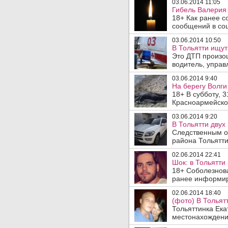
03.06.2014 11:05
Гибель Валерия 
18+ Как ранее с
сообщений в соц
03.06.2014 10:50
В Тольятти ищут
Это ДТП произош
водитель, управ
03.06.2014 9:40
На берегу Волги
18+ В субботу, 3
Красноармейской
03.06.2014 9:20
В Тольятти двух
Следственным о
района Тольятти
02.06.2014 22:41
Шок: в Тольятт
18+ Соболезнова
ранее информиро
02.06.2014 18:40
(фото) В Тольят
Тольяттинка Ека
местонахождении