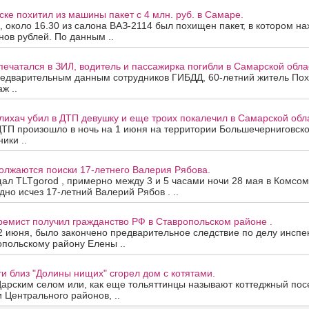
ске похитил из машины пакет с 4 млн. руб. в Самаре.
, около 16.30 из салона ВАЗ-2114 был похищен пакет, в котором н
ов рублей. По данным ..
печатался в ЗИЛ, водитель и пассажирка погибли в Самарской обла
редварительным данным сотрудников ГИБДД, 60-летний житель Пох
ж ..
лихач убил в ДТП девушку и еще троих покалечил в Самарской обл
ДТП произошло в ночь на 1 июня на территории Большечерниговск
ики ..
олжаются поиски 17-летнего Валерия Рябова.
ал TLTgorod , примерно между 3 и 5 часами ночи 28 мая в Комсо
дно исчез 17-летний Валерий Рябов . ..
ремист получил гражданство РФ в Ставропольском районе .
2 июня, было закончено предварительное следствие по делу инспе
польскому району Елены ..
ти близ "Долины нищих" сгорел дом с котятами.
Царским селом или, как еще тольяттинцы называют коттеджный пос
и Центрального районов, ..