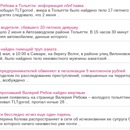
Рябова в Тольятти: информация облГлавка.
ообщал TLTgorod , вчера в Тольятти было найдено тело 17-летнего
сетях следовало, что 2 июня ..
 водителя, сбившего 20-летнюю девушку.
ло 2 июня в Автозаводском районе Тольятти. В 15 часов 30 минут
ляя автомобилем, данные которого ..
 найден гниющий труп азиата .
1 мая, в 10:00 в Самаре, на берегу Волги, в районе улиц Вилоновск
, было найдено тело неизвестного мужчины азиатской ..
 предпринимателей обвиняют в легализации 9 миллионов рублей.
тделом по расследованию преступлений, совершенных на террито
, возбуждено ..
и пропавший Валерий Рябов найден мертвым .
ния появились на странице Валерия Рябова – молодого тольяттинц
вал TLTgorod, пропал ночью 28 ..
ти бесследно исчез еще один парень.
терина Колова распространяет в сети об исчезновении ее супруга С
 которого ничего неизвестно уже почти ..