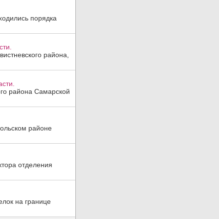
аходились порядка
сти.
вистневского района,
асти.
ого района Самарской
мольском районе
ктора отделения
елок на границе