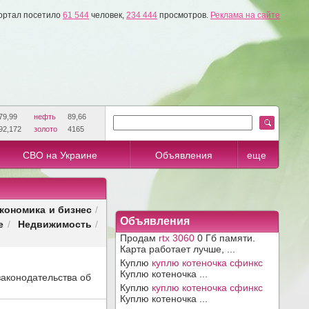
ортал посетило
61 544
человек,
234 444
просмотров.
Реклама на сайте
79,99
нефть
89,66
92,172
золото
4165
СВО на Украине
Объявления
еще
кономика и бизнес
/
Объявления
е
Недвижимость
/
/
Продам
rtx 3060
0 Гб памяти.
Карта работает лучше, ...
Куплю
куплю котеночка сфинкс
Куплю котеночка ...
аконодательства об
Куплю
куплю котеночка сфинкс
Куплю котеночка ...