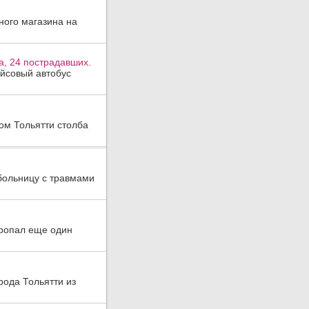
ного магазина на
а, 24 пострадавших.
ейсовый автобус
ом Тольятти столба
больницу с травмами
пропал еще один
рода Тольятти из