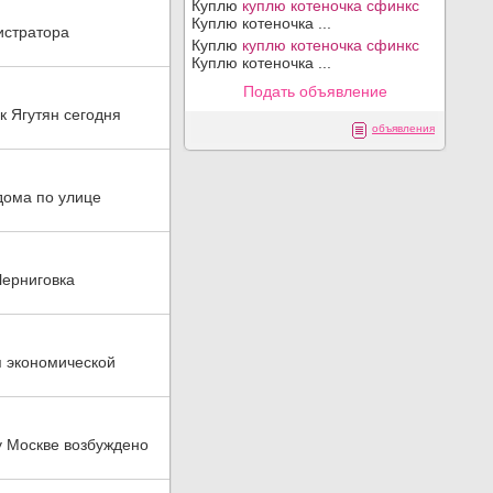
Куплю
куплю котеночка сфинкс
Куплю котеночка ...
истратора
Куплю
куплю котеночка сфинкс
Куплю котеночка ...
Подать объявление
 Ягутян сегодня
объявления
дома по улице
Черниговка
я экономической
у Москве возбуждено