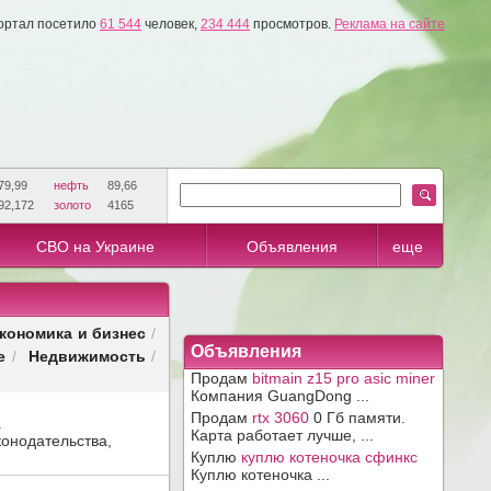
ортал посетило
61 544
человек,
234 444
просмотров.
Реклама на сайте
79,99
нефть
89,66
92,172
золото
4165
СВО на Украине
Объявления
еще
кономика и бизнес
/
Объявления
е
Недвижимость
/
/
Продам
bitmain z15 pro asic miner
Компания GuangDong ...
Продам
rtx 3060
0 Гб памяти.
.
Карта работает лучше, ...
конодательства,
Куплю
куплю котеночка сфинкс
Куплю котеночка ...