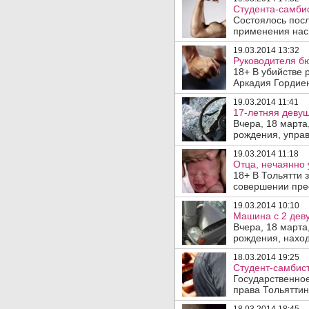
Студента-самбис
Состоялось посл
применения наси
19.03.2014 13:32
Руководителя б
18+ В убийстве
Аркадия Гордиен
19.03.2014 11:41
17-летняя деву
Вчера, 18 марта
рождения, управ
19.03.2014 11:18
Отца, нечаянно 
18+ В Тольятти 
совершении прес
19.03.2014 10:10
Машина с 2 дев
Вчера, 18 марта
рождения, наход
18.03.2014 19:25
Студент-самбист
Государственное
права Тольяттинс