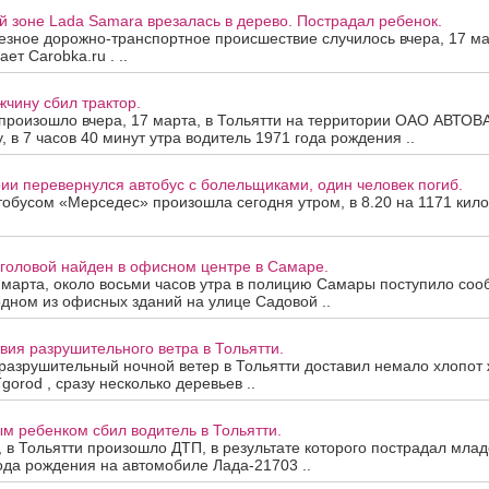
й зоне Lada Samara врезалась в дерево. Пострадал ребенок.
зное дорожно-транспортное происшествие случилось вчера, 17 ма
ет Carobka.ru . ..
чину сбил трактор.
произошло вчера, 17 марта, в Тольятти на территории ОАО АВТОВА
, в 7 часов 40 минут утра водитель 1971 года рождения ..
ии перевернулся автобус с болельщиками, один человек погиб.
тобусом «Мерседес» произошла сегодня утром, в 8.20 на 1171 кило
 головой найден в офисном центре в Самаре.
 марта, около восьми часов утра в полицию Самары поступило со
дном из офисных зданий на улице Садовой ..
вия разрушительного ветра в Тольятти.
азрушительный ночной ветер в Тольятти доставил немало хлопот 
gorod , сразу несколько деревьев ..
ым ребенком сбил водитель в Тольятти.
, в Тольятти произошло ДТП, в результате которого пострадал млад
ода рождения на автомобиле Лада-21703 ..