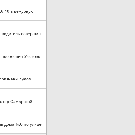
16:40 в дежурную
й водитель совершил
о поселения Узюково
 признаны судом
.
натор Самарской
тив дома №6 по улице