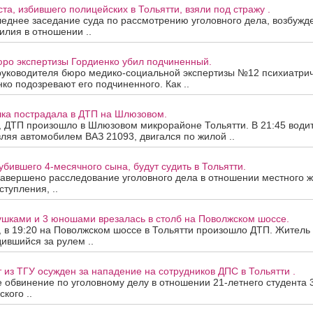
та, избившего полицейских в Тольятти, взяли под стражу .
еднее заседание суда по рассмотрению уголовного дела, возбужд
лия в отношении ..
юро экспертизы Гордиенко убил подчиненный.
 руководителя бюро медико-социальной экспертизы №12 психиатри
ко подозревают его подчиненного. Как ..
шка пострадала в ДТП на Шлюзовом.
, ДТП произошло в Шлюзовом микрорайоне Тольятти. В 21:45 водит
ляя автомобилем ВАЗ 21093, двигался по жилой ..
убившего 4-месячного сына, будут судить в Тольятти.
завершено расследование уголовного дела в отношении местного ж
тупления, ..
ушками и 3 юношами врезалась в столб на Поволжском шоссе.
, в 19:20 на Поволжском шоссе в Тольятти произошло ДТП. Житель 
ившийся за рулем ..
 из ТГУ осужден за нападение на сотрудников ДПС в Тольятти .
 обвинение по уголовному делу в отношении 21-летнего студента 3
кого ..