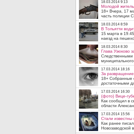
18.03.2014 9:13
Молодой житель 
18+ Вчера, 17 м
часть полиции С
18.03.2014 8:59
В Тольятти води
15 марта в 19.4
наезд на пешехо
18.03.2014 8:30
Глава Узюково з
Следственными 
муниципального 
17.03.2014 18:16
За развращение 
18+ Собранные 
достаточными дл
17.03.2014 16:30
(фото) Вице-губ
Как сообщил в с
области Алексан
17.03.2014 15:56
Стали известны 
Как ранее писал
Новозаводской в