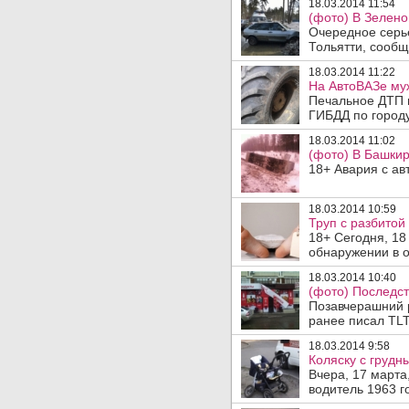
18.03.2014 11:54
(фото) В Зелено
Очередное серье
Тольятти, сообща
18.03.2014 11:22
На АвтоВАЗе муж
Печальное ДТП 
ГИБДД по городу
18.03.2014 11:02
(фото) В Башкир
18+ Авария с ав
18.03.2014 10:59
Труп с разбитой
18+ Сегодня, 18
обнаружении в о
18.03.2014 10:40
(фото) Последст
Позавчерашний р
ранее писал TLT
18.03.2014 9:58
Коляску с грудн
Вчера, 17 марта
водитель 1963 г