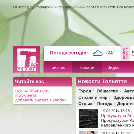
ТЛТгород.ру - городской информационный портал Тольятти. Все новос
В
Погода сегодня
+24°
в
Бизнес
Новости
Видео
Новости Тольятти
Читайте нас
Город
Общество
Авт
группа ВКонтакте
/
/
RSS-лента
Страна и мир
Здоровь
/
добавить виджет в yandex
Отдых
Погода
Дороги
/
/
19.03.2014 16:15
Прокуратура Авт
Прокуратурой Ав
направленного н
19.03.2014 14:32