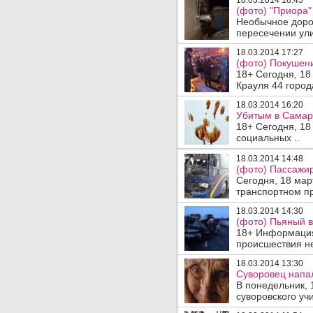
18.03.2014 18:45
(фото) "Приора"
Необычное доро
пересечении ули
18.03.2014 17:27
(фото) Покушен
18+ Сегодня, 18
Крауля 44 города
18.03.2014 16:20
Убитым в Самар
18+ Сегодня, 18
социальных ..
18.03.2014 14:48
(фото) Пассажир
Сегодня, 18 мар
транспортном п
18.03.2014 14:30
(фото) Пьяный в
18+ Информация
происшествия н
18.03.2014 13:30
Суворовец напал
В понедельник, 
суворовского уч