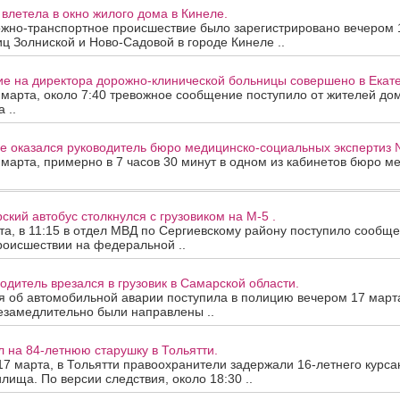
 влетела в окно жилого дома в Кинеле.
жно-транспортное происшествие было зарегистрировано вечером 
ц Золниской и Ново-Садовой в городе Кинеле ..
ие на директора дорожно-клинической больницы совершено в Екате
 марта, около 7:40 тревожное сообщение поступило от жителей до
 ..
е оказался руководитель бюро медицинско-социальных экспертиз 
 марта, примерно в 7 часов 30 минут в одном из кабинетов бюро м
ский автобус столкнулся с грузовиком на М-5 .
та, в 11:15 в отдел МВД по Сергиевскому району поступило сообщ
роисшествии на федеральной ..
одитель врезался в грузовик в Самарской области.
 об автомобильной аварии поступила в полицию вечером 17 марта
езамедлительно были направлены ..
 на 84-летнюю старушку в Тольятти.
17 марта, в Тольятти правоохранители задержали 16-летнего курса
илища. По версии следствия, около 18:30 ..