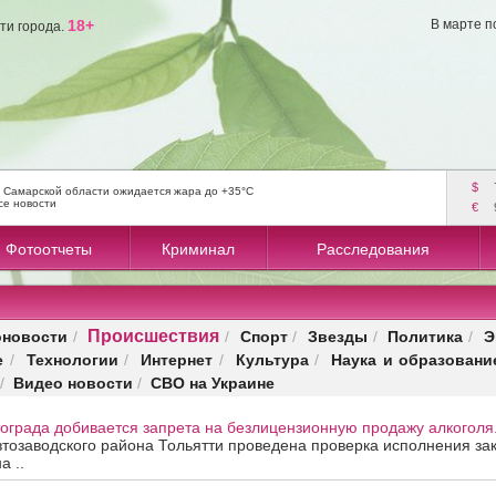
18+
В марте п
ти города.
$
 Самарской области ожидается жара до +35°C
се новости
€
Фотоотчеты
Криминал
Расследования
Происшествия
оновости
Спорт
Звезды
Политика
Э
/
/
/
/
/
е
Технологии
Интернет
Культура
Наука и образовани
/
/
/
/
Видео новости
СВО на Украине
/
/
ограда добивается запрета на безлицензионную продажу алкоголя
тозаводского района Тольятти проведена проверка исполнения за
а ..