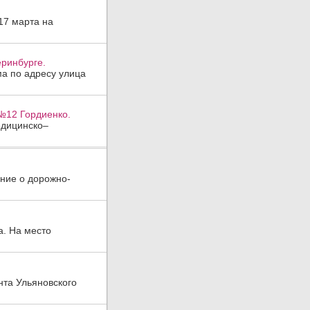
17 марта на
ринбурге.
ма по адресу улица
№12 Гордиенко.
едицинско–
ение о дорожно-
. На место
нта Ульяновского