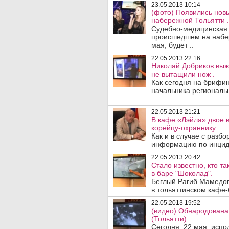
23.05.2013 10:14
(фото) Появились нов
набережной Тольятти .
Судебно-медицинская 
происшедшем на набер
мая, будет ..
22.05.2013 22:16
Николай Добриков выжи
не вытащили нож .
Как сегодня на брифи
начальника региональн
..
22.05.2013 21:21
В кафе «Лэйла» двое 
корейцу-охраннику.
Как и в случае с разб
информацию по инциден
22.05.2013 20:42
Стало известно, кто т
в баре "Шоколад".
Беглый Рагиб Мамедов
в тольяттинском кафе-
22.05.2013 19:52
(видео) Обнародована
(Тольятти).
Сегодня, 22 мая, исп