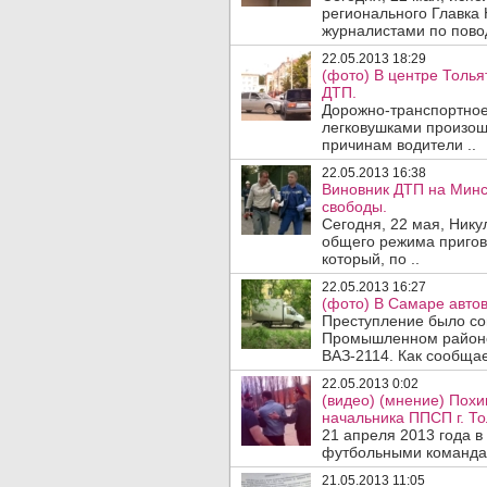
регионального Главка
журналистами по повод
22.05.2013 18:29
(фото) В центре Толь
ДТП.
Дорожно-транспортное
легковушками произошл
причинам водители ..
22.05.2013 16:38
Виновник ДТП на Минс
свободы.
Сегодня, 22 мая, Нику
общего режима пригов
который, по ..
22.05.2013 16:27
(фото) В Самаре автов
Преступление было сов
Промышленном район
ВАЗ-2114. Как сообщае
22.05.2013 0:02
(видео) (мнение) Пох
начальника ППСП г. То
21 апреля 2013 года в
футбольными командами
21.05.2013 11:05