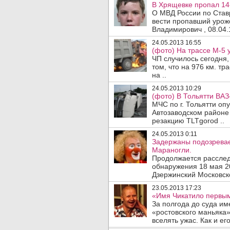
В Хрящевке пропал 14-
О МВД России по Став
вести пропавший урож
Владимирович , 08.04.
24.05.2013 16:55
(фото) На трассе М-5 у
ЧП случилось сегодня,
том, что на 976 км. т
на ..
24.05.2013 10:29
(фото) В Тольятти ВАЗ
МЧС по г. Тольятти о
Автозаводском районе 
резакцию TLTgorod ..
24.05.2013 0:11
Задержаны подозревае
Мараногли.
Продолжается расслед
обнаружения 18 мая 20
Дзержинский Московско
23.05.2013 17:23
«Имя Чикатило первым
За полгода до суда им
«ростовского маньяка»
вселять ужас. Как и ег