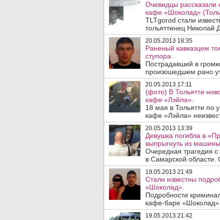
Очевидцы рассказали 
кафе «Шоколад» (Толья
TLTgorod стали извест
тольяттинец Николай 
20.05.2013 18:35
Раненый кавказцем то
ступора .
Пострадавший в громк
произошедшем рано ут
20.05.2013 17:11
(фото) В Тольятти нов
кафе «Лэйла».
18 мая в Тольятти по 
кафе «Лэйла» неизвес
20.05.2013 13:39
Девушка погибла в «Пр
выпрыгнуть из машины
Очередная трагедия с
в Самарской области. С
19.05.2013 21:49
Стали известны подро
«Шоколад».
Подробности криминал
кафе-баре «Шоколад» и
19.05.2013 21:42