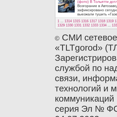
(фото) В Тольятти дотл
Возгорание в Автозав
зафиксировано сегодня
выезжали тушить «Газе
...
1
1314
1315
1316
1317
1318
1319
1
...
1329
1330
1331
1332
1333
1334
13
СМИ сетевое
©
«TLTgorod» (Т
Зарегистриро
службой по на
связи, инфор
технологий и 
коммуникаций 
серия Эл № ФС