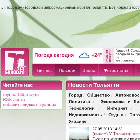
ТЛТгород.ру - городской информационный портал Тольятти. Все новости гор
(видео) В Сама
раскрыли 67 пр
Погода сегодня
+24°
лет
все новости
Бизнес
Новости
Видео
Фотоотчеты
Новости Тольятти
Читайте нас
Город
Общество
Автоновос
группа ВКонтакте
/
/
RSS-лента
Политика
Экономика и би
/
добавить виджет в yandex
Технологии
Интернет
/
/
Недвижимость
Отдых
Пог
/
/
Украине
27.05.2013 14:33
(видео) У Тольятти на
Судя по краткому ком