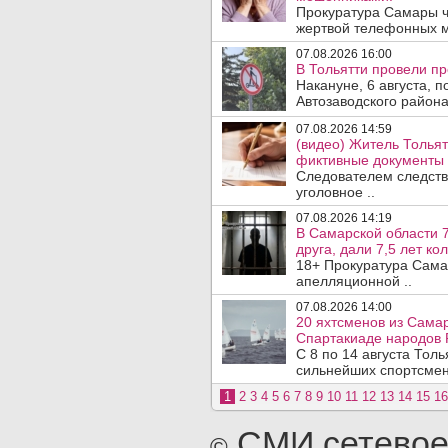
Прокуратура Самары ч
жертвой телефонных м
07.08.2026 16:00
В Тольятти провели п
Накануне, 6 августа, 
Автозаводского район
07.08.2026 14:59
(видео) Житель Тольят
фиктивные документы 
Следователем следств
уголовное ..
07.08.2026 14:19
В Самарской области 7
друга, дали 7,5 лет ко
18+ Прокуратура Сама
апелляционной ..
07.08.2026 14:00
20 яхтсменов из Самар
Спартакиаде народов 
С 8 по 14 августа Тол
сильнейших спортсмен
1
2
3
4
5
6
7
8
9
10
11
12
13
14
15
16
СМИ сетевое
©