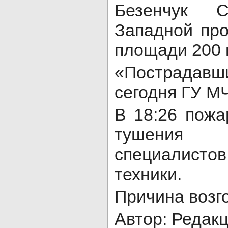
Безенчук С
Западной про
площади 200 к
«Пострадав
сегодня ГУ М
В 18:26 пожа
тушения п
специалист
техники.
Причина возг
Автор: Редак