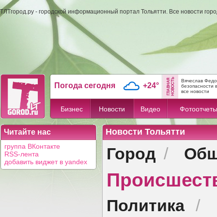
ТЛТгород.ру - городской информационный портал Тольятти. Все новости гор
Вячеслав Федо
Погода сегодня
+24°
безопасности в 
все новости
Бизнес
Новости
Видео
Фотоотчет
Новости Тольятти
Читайте нас
Город
Общ
группа ВКонтакте
/
RSS-лента
добавить виджет в yandex
Происшест
Политика
/