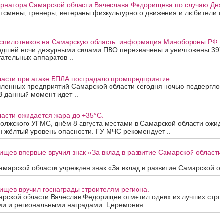
рнатора Самарской области Вячеслава Федорищева по случаю Дня
смены, тренеры, ветераны физкультурного движения и любители с
еспилотников на Самарскую область: информация Минобороны РФ.
едшей ночи дежурными силами ПВО перехвачены и уничтожены 39
ательных аппаратов ..
ласти при атаке БПЛА пострадало промпредприятие .
ленных предприятий Самарской области сегодня ночью подверглос
В данный момент идет ..
асти ожидается жара до +35°C.
олжского УГМС, днём 8 августа местами в Самарской области ожи
 жёлтый уровень опасности. ГУ МЧС рекомендует ..
ищев впервые вручил знак «За вклад в развитие Самарской облас
марской области учрежден знак «За вклад в развитие Самарской об
ищев вручил госнаграды строителям региона.
арской области Вячеслав Федорищев отметил одних из лучших стр
ми и региональными наградами. Церемония ..