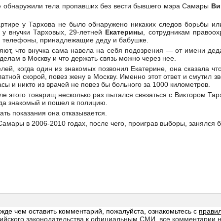
е обнаружили тела пропавших без вести бывшего мэра Самары
Ви
ртире у Тархова не было обнаружено никаких следов борьбы или
 у внучки Тарховых, 29-летней
Екатерины
, сотрудникам правоох
и телефоны, принадлежащие деду и бабушке.
няют, что внучка сама навела на себя подозрения — от имени де
делам в Москву и что держать связь можно через нее.
ей, когда один из знакомых позвонил Екатерине, она сказала чт
платной скорой, повез жену в Москву. Именно этот ответ и смутил 
асы и никто из врачей не повез бы больного за 1000 километров.
ле этого товарищ несколько раз пытался связаться с Виктором Тар
гда знакомый и пошел в полицию.
ать показания она отказывается.
амары в 2006-2010 годах, после чего, проиграв выборы, занялся 