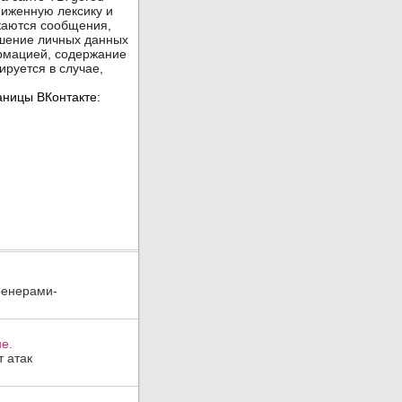
ренерами-
е.
 атак