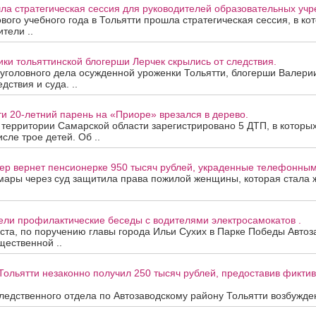
ла стратегическая сессия для руководителей образовательных уч
вого учебного года в Тольятти прошла стратегическая сессия, в ко
тели ..
ки тольяттинской блогерши Лерчек скрылись от следствия.
уголовного дела осужденной уроженки Тольятти, блогерши Валери
дствия и суда. ..
ти 20-летний парень на «Приоре» врезался в дерево.
а территории Самарской области зарегистрировано 5 ДТП, в которы
исле трое детей. Об ..
ер вернет пенсионерке 950 тысяч рублей, украденные телефонны
мары через суд защитила права пожилой женщины, которая стала
ели профилактические беседы с водителями электросамокатов .
уста, по поручению главы города Ильи Сухих в Парке Победы Автоз
ественной ..
Тольятти незаконно получил 250 тысяч рублей, предоставив фикти
едственного отдела по Автозаводскому району Тольятти возбужден