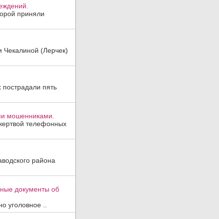
реждений.
торой приняли
и Чекалиной (Лерчек)
х пострадали пять
ми мошенниками.
 жертвой телефонных
аводского района
вные документы об
о уголовное ..