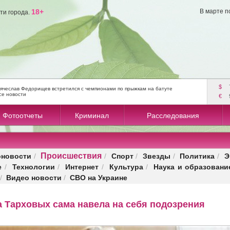
18+
В марте п
ти города.
$
ячеслав Федорищев встретился с чемпионами по прыжкам на батуте
се новости
€
Фотоотчеты
Криминал
Расследования
Происшествия
оновости
Спорт
Звезды
Политика
Э
/
/
/
/
/
е
Технологии
Интернет
Культура
Наука и образовани
/
/
/
/
Видео новости
СВО на Украине
/
/
 Тарховых сама навела на себя подозрения