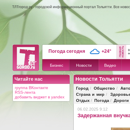
ТЛТгород.ру - городской информационный портал Тольятти. Все новос
В
Погода сегодня
+24°
в
Бизнес
Новости
Видео
Новости Тольятти
Читайте нас
Город
Общество
Авт
группа ВКонтакте
/
/
RSS-лента
Страна и мир
Здоровь
/
добавить виджет в yandex
Отдых
Погода
Дороги
/
/
06.02.2025 9:12
Задержанная внучка