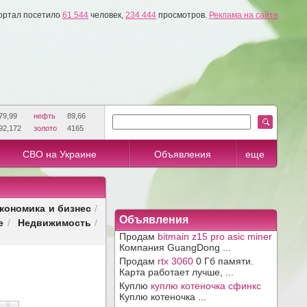
ортал посетило
61 544
человек,
234 444
просмотров.
Реклама на сайте
79,99
нефть
89,66
92,172
золото
4165
СВО на Украине
Объявления
еще
кономика и бизнес
/
Объявления
е
Недвижимость
/
/
Продам
bitmain z15 pro asic miner
Компания GuangDong ...
Продам
rtx 3060
0 Гб памяти.
Карта работает лучше, ...
Куплю
куплю котеночка сфинкс
Куплю котеночка ...