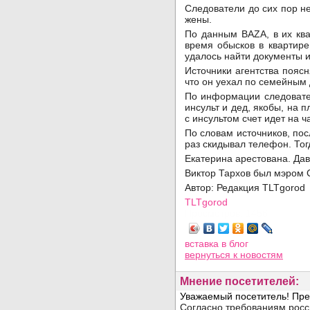
Следователи до сих пор н
жены.
По данным BAZA, в их ква
время обысков в квартире
удалось найти документы 
Источники агентства пояс
что он уехал по семейным 
По информации следовател
инсульт и дед, якобы, на 
с инсультом счет идет на ч
По словам источников, пос
раз скидывал телефон. То
Екатерина арестована. Дав
Виктор Тархов был мэром С
Автор: Редакция TLTgorod
TLTgorod
Просмотров: 1456
вставка в блог
вернуться
к новостям
Мнение посетителей: