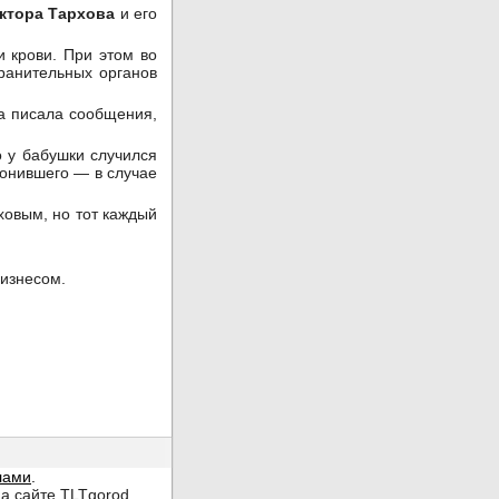
ктора Тархова
и его
 крови. При этом во
ранительных органов
да писала сообщения,
о у бабушки случился
звонившего — в случае
ховым, но тот каждый
бизнесом.