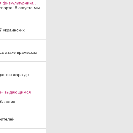
 физкультурника .
порта! 8 августа мы
7 украинских
ь атаке вражеских
дается жара до
ти» выдающимся
ласти», ..
оителей