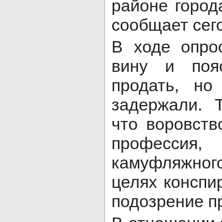
районе город
сообщает сего
В ходе опро
вину и поя
продать, но
задержали. 
что воровств
профессия,
камуфляжного
целях конспи
подозрение п