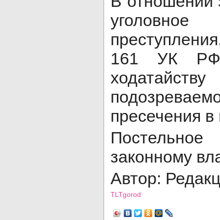
В отношении 
уголовное
преступления,
161 УК РФ
ходатайст
подозрева
пресечения в
Постельно
законному вл
Автор: Редак
TLTgorod
Просмотров: 4397