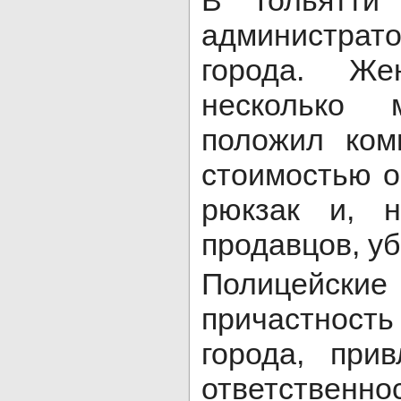
В Тольятти
администрат
города. Же
несколько 
положил ком
стоимостью о
рюкзак и, н
продавцов, уб
Полицейс
причастность
города, при
ответстве