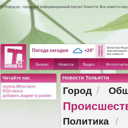
ТЛТгород.ру - городской информационный портал Тольятти. Все новости гор
Вячеслав Федо
Погода сегодня
+24°
перспективное 
все новости
Бизнес
Новости
Видео
Фотоотчет
Новости Тольятти
Читайте нас
Город
Общ
группа ВКонтакте
/
RSS-лента
добавить виджет в yandex
Происшест
Политика
/